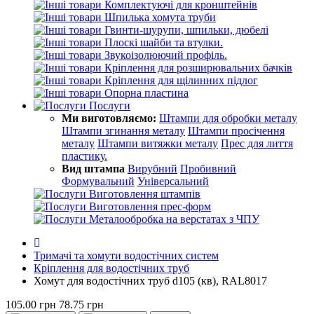
Комплектуючі для кронштейнів
Шпилька хомута труби
Гвинти-шурупи, шпильки, дюбелі
Плоскі шайби та втулки.
Звукоізолюючий профіль.
Кріплення для розширювальних бачків
Кріплення для щілинних підлог
Опорна пластина
Послуги
Ми виготовляємо:
Штампи для обробки металу
Штампи згинання металу
Штампи просічення
металу
Штампи витяжки металу
Прес для лиття
пластику.
Вид штампа
Вирубний
Пробивний
Формувальний
Універсальний
Виготовлення штампів
Виготовлення прес-форм
Металообробка на верстатах з ЧПУ
Тримачі та хомути водостічних систем
Кріплення для водостічних труб
Хомут для водостічних труб d105 (кв), RAL8017
105.00 грн
78.75 грн