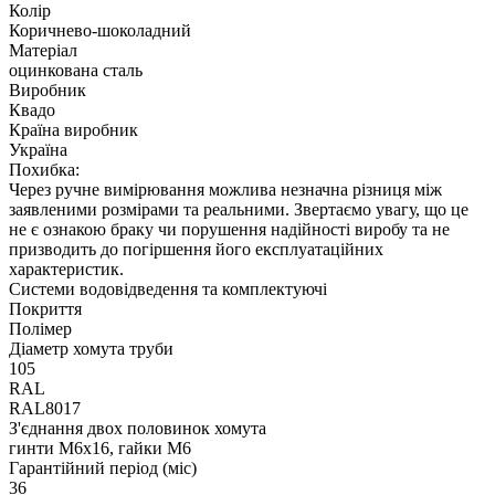
Колір
Коричнево-шоколадний
Матеріал
оцинкована сталь
Виробник
Квадо
Країна виробник
Україна
Похибка:
Через ручне вимірювання можлива незначна різниця між
заявленими розмірами та реальними. Звертаємо увагу, що це
не є ознакою браку чи порушення надійності виробу та не
призводить до погіршення його експлуатаційних
характеристик.
Системи водовідведення та комплектуючі
Покриття
Полімер
Діаметр хомута труби
105
RAL
RAL8017
З'єднання двох половинок хомута
гинти М6х16, гайки М6
Гарантійний період (міс)
36