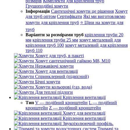
розмірів
Комплекти для кріплення труб
Грушоподібні хомути
Інформація
Сантехнічні хомути це рішення
Хомут
для труб оптом
Сертифікати
Які ми виготовляємо
хомути для кріплення труб
⭐ Ціни на хомути для
труб
Варіанти за розмірами труб
кріплення труби 20
мм
кріплення труби 25 мм
хомут металевий для
кріплення труб 100
хомут металевий для кріплення
труб 110
Хомут для труб, в пакеті
Хомут сантехнічний гайкою М8, М10
Нержавіючі хомути
Хомут для вентиляції
Спринклерний (підвісний)
Бічні хомути
Хомути кольорові (газ, вода)
Для теплої підлоги
Кріплення вентиляції
Тип
V — подібний кронштейн
L — подібний
кронштейн
Z — подібний кронштейн
Хомут для вентиляції
Кріплення вентиляції
Звукоізолюючий профіль.
Тримачі та