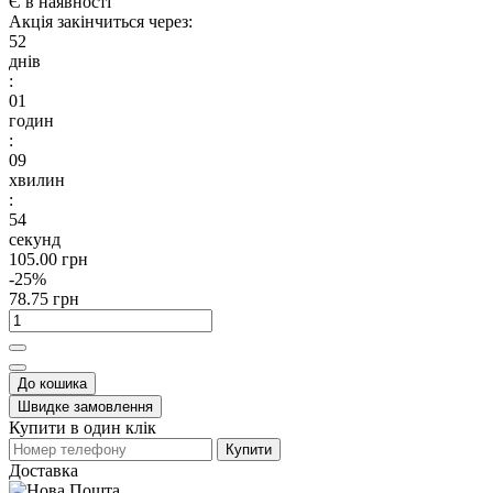
Є в наявності
Акція закінчиться через:
52
днів
:
01
годин
:
09
хвилин
:
53
секунд
105.00 грн
-25%
78.75 грн
До кошика
Швидке замовлення
Купити в один клік
Купити
Доставка