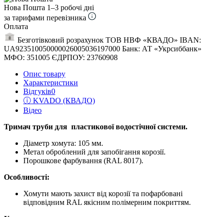
Нова Пошта
1–3 робочі дні
за тарифами перевізника
Оплата
Безготівковий розрахунок ТОВ НВФ «КВАДО» IBAN:
UA923510050000026005036197000 Банк: АТ «Укрсиббанк»
МФО: 351005 ЄДРПОУ: 23760908
Опис товару
Характеристики
Відгуків
0
ⓘ KVADO (КВАДО)
Відео
Тримач труби для пластикової водостічної системи.
Діаметр хомута: 105 мм.
Метал оброблений для запобігання корозії.
Порошкове фарбування (RAL 8017).
Особливості:
Хомути мають захист від корозії та пофарбовані
відповідним RAL якісним полімерним покриттям.