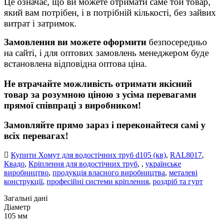
Це означає, що ви можете отримати саме той товар,
який вам потрібен, і в потрібній кількості, без зайвих
витрат і затримок.
Замовлення ви можете оформити
безпосередньо
на сайті, і для оптових замовлень менеджером буде
встановлена відповідна оптова ціна.
Не втрачайте можливість отримати якісний
товар за розумною ціною з усіма перевагами
прямої співпраці з виробником!
Замовляйте прямо зараз і переконайтеся самі у
всіх перевагах!
Купити Хомут для водостічних труб d105 (кв)
,
RAL8017
,
Квадо
,
Кріплення для водостічних труб
,
,
українське
виробництво
,
продукція власного виробництва
,
металеві
конструкції
,
професійні системи кріплення
,
роздріб та гурт
Загальні дані
Діаметр
105 мм