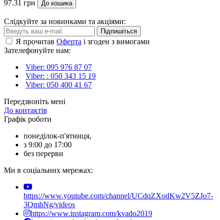
97.31 грн
До кошика
Слідкуйте за новинками та акціями:
Підпишіться
Я прочитав
Оферта
і згоден з вимогами
Зателефонуйте нам:
Viber: 095 976 87 07
Viber: : 050 343 15 19‬
Viber: 050 400 41 67
Передзвоніть мені
До контактів
Графік роботи
понеділок-п'ятниця,
з 9:00 до 17:00
без перерви
Ми в соціальних мережах:
https://www.youtube.com/channel/UCdqZXodKw2V5ZJo7-
3QmhNg/videos
https://www.instagram.com/kvado2019