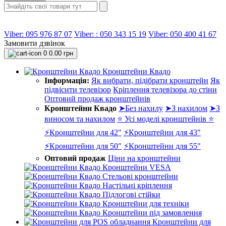
Viber: 095 976 87 07
Viber: : 050 343 15 19‬
Viber: 050 400 41 67
Замовити дзвінок
0
0.00 грн
Кронштейни Квадо
Інформація:
Як вибрати, підібрати кронштейн
Як
підвісити телевізор
Кріплення телевізора до стіни
Оптовий продаж кронштейнів
Кронштейни Квадо
➤Без нахилу
➤З нахилом
➤З
виносом та нахилом
⭐ Усі моделі кронштейнів ⭐
⚡Кронштейни для 42"
⚡Кронштейни для 43"
⚡Кронштейни для 50"
⚡Кронштейни для 55"
Оптовий продаж
Ціни на кронштейни
Кронштейни VESA
Стельові кронштейни
Настільні кріплення
Підлогові стійки
Кронштейни для техніки
Кронштейни під замовлення
Кронштейни для