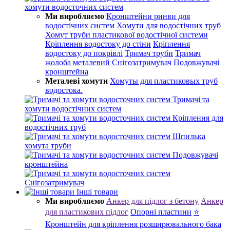
хомути водосточних систем
Ми виробляємо
Кронштейни ринви для
водостічних систем
Хомути для водостічних труб
Хомут труби пластикової водостічної системи
Кріплення водостоку до стіни
Кріплення
водостоку до покрівлі
Тримач труби
Тримач
жолоба металевий
Снігозатримувач
Подовжувачі
кронштейна
Металеві хомути
Хомуты для пластиковых труб
водостока.
Тримачі та
хомути водостічних систем
Кріплення для
водостічних труб
Шпилька
хомута труби
Подовжувачі
кронштейна
Снігозатримувач
Інші товари
Ми виробляємо
Анкер для підлог з бетону
Анкер
для пластикових підлог
Опорні пластини
⭐
Кронштейн для кріплення розширювального бака