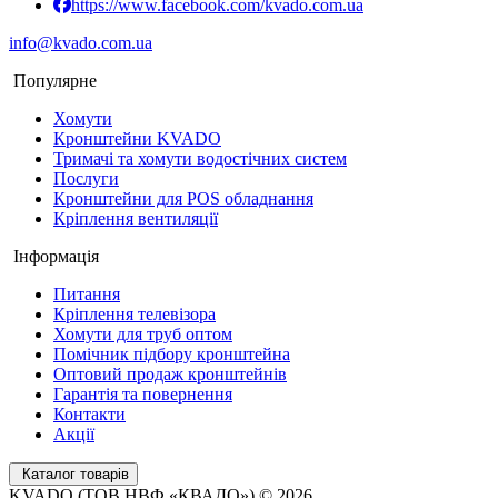
https://www.facebook.com/kvado.com.ua
info@kvado.com.ua
Популярне
Хомути
Кронштейни KVADO
Тримачі та хомути водостічних систем
Послуги
Кронштейни для POS обладнання
Кріплення вентиляції
Інформація
Питання
Кріплення телевізора
Хомути для труб оптом
Помічник підбору кронштейна
Оптовий продаж кронштейнів
Гарантія та повернення
Контакти
Акції
Каталог товарів
KVADO (ТОВ НВФ «КВАДО») © 2026