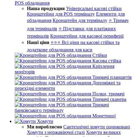
POS обладнання
Наша продукция
Універсальні касові стійки
Кронштейни для POS терміналу
Елементи для
обладнання
Кронштейн для терміналу
⭐ Тримач
для терміналів
⭐ Підставки для платіжних
терміналів
Кронштейни для касової периферії
Наші ціни
⭐⭐⭐ Всі ціни на касові стійки та
додаткове обладнання для каси
Стійки
Касова стійка
Кріплення
моніторів
Тримачі планшетів
Допоміжні та
перехідні елементи
Полки, тримачі
Тримачі сканера
Тримачі
банківського терміналу
Монетниці
Хомути
Ми виробляємо
Сантехнічні хомути оцинковані
Хомути з нержавіючої сталі
Хомути великих