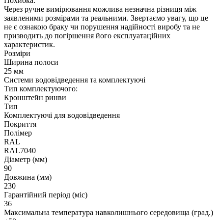
Похибка:
Через ручне вимірювання можлива незначна різниця між
заявленими розмірами та реальними. Звертаємо увагу, що це
не є ознакою браку чи порушення надійності виробу та не
призводить до погіршення його експлуатаційних
характеристик.
Розміри
Ширина полоси
25 мм
Системи водовідведення та комплектуючі
Тип комплектуючого:
Кронштейн ринви
Тип
Комплектуючі для водовідведення
Покриття
Полімер
RAL
RAL7040
Діаметр (мм)
90
Довжина (мм)
230
Гарантійний період (міс)
36
Максимальна температура навколишнього середовища (град.)