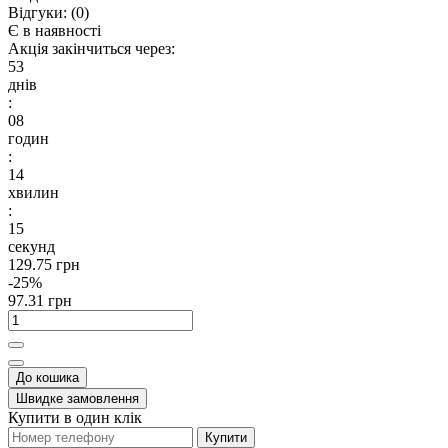
Відгуки:
(0)
Є в наявності
Акція закінчиться через:
53
днів
:
08
годин
:
14
хвилин
:
14
секунд
129.75 грн
-25%
97.31 грн
До кошика
Швидке замовлення
Купити в один клік
Купити