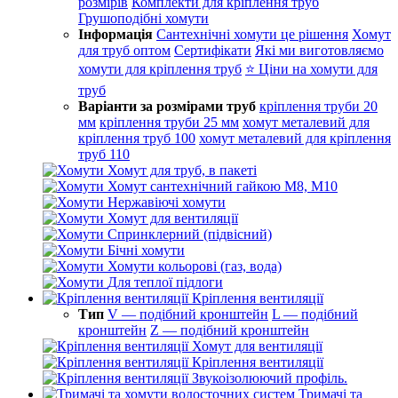
розмірів
Комплекти для кріплення труб
Грушоподібні хомути
Інформація
Сантехнічні хомути це рішення
Хомут
для труб оптом
Сертифікати
Які ми виготовляємо
хомути для кріплення труб
⭐ Ціни на хомути для
труб
Варіанти за розмірами труб
кріплення труби 20
мм
кріплення труби 25 мм
хомут металевий для
кріплення труб 100
хомут металевий для кріплення
труб 110
Хомут для труб, в пакеті
Хомут сантехнічний гайкою М8, М10
Нержавіючі хомути
Хомут для вентиляції
Спринклерний (підвісний)
Бічні хомути
Хомути кольорові (газ, вода)
Для теплої підлоги
Кріплення вентиляції
Тип
V — подібний кронштейн
L — подібний
кронштейн
Z — подібний кронштейн
Хомут для вентиляції
Кріплення вентиляції
Звукоізолюючий профіль.
Тримачі та