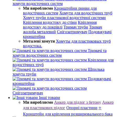
хомути водосточних систем
Ми виробляємо
Кронштейни ринви для
водостічних систем
Хомути для водостічних труб
Хомут труби пластикової водостічної системи
Кріплення водостоку до стіни
Кріплення
водостоку до покрівлі
Тримач труби
Тримач
жолоба металевий
Снігозатримувач
Подовжувачі
кронштейна
Металеві хомути
Хомуты для пластиковых труб
водостока.
Тримачі та
хомути водостічних систем
Кріплення для
водостічних труб
Шпилька
хомута труби
Подовжувачі
кронштейна
Снігозатримувач
Інші товари
Ми виробляємо
Анкер для підлог з бетону
Анкер
для пластикових підлог
Опорні пластини
⭐
Кронштейн для кріплення розширювального бака