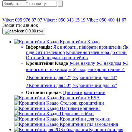
Viber: 095 976 87 07
Viber: : 050 343 15 19‬
Viber: 050 400 41 67
Замовити дзвінок
0
0.00 грн
Кронштейни Квадо
Інформація:
Як вибрати, підібрати кронштейн
Як
підвісити телевізор
Кріплення телевізора до стіни
Оптовий продаж кронштейнів
Кронштейни Квадо
➤Без нахилу
➤З нахилом
➤З
виносом та нахилом
⭐ Усі моделі кронштейнів ⭐
⚡Кронштейни для 42"
⚡Кронштейни для 43"
⚡Кронштейни для 50"
⚡Кронштейни для 55"
Оптовий продаж
Ціни на кронштейни
Кронштейни VESA
Стельові кронштейни
Настільні кріплення
Підлогові стійки
Кронштейни для техніки
Кронштейни під замовлення
Кронштейни для