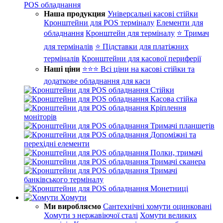
POS обладнання
Наша продукция
Універсальні касові стійки
Кронштейни для POS терміналу
Елементи для
обладнання
Кронштейн для терміналу
⭐ Тримач
для терміналів
⭐ Підставки для платіжних
терміналів
Кронштейни для касової периферії
Наші ціни
⭐⭐⭐ Всі ціни на касові стійки та
додаткове обладнання для каси
Стійки
Касова стійка
Кріплення
моніторів
Тримачі планшетів
Допоміжні та
перехідні елементи
Полки, тримачі
Тримачі сканера
Тримачі
банківського терміналу
Монетниці
Хомути
Ми виробляємо
Сантехнічні хомути оцинковані
Хомути з нержавіючої сталі
Хомути великих