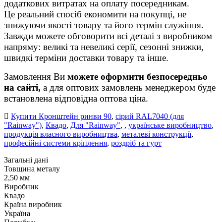
додаткових витратах на оплату посередникам.
Це реальний спосіб економити на покупці, не
знижуючи якості товару та його термін служіння.
Завжди можете обговорити всі деталі з виробником
напряму: великі та невеликі серії, сезонні знижки,
швидкі терміни доставки товару та інше.
Замовлення Ви
можете оформити безпосередньо
на сайті,
а для оптових замовлень менеджером буде
встановлена відповідна оптова ціна.
Купити Кронштейн ринви 90
,
сірий RAL7040 (для
"Rainway")
,
Квадо
,
Для "Rainway"
,
,
українське виробництво
,
продукція власного виробництва
,
металеві конструкції
,
професійні системи кріплення
,
роздріб та гурт
Загальні дані
Товщина металу
2,50 мм
Виробник
Квадо
Країна виробник
Україна