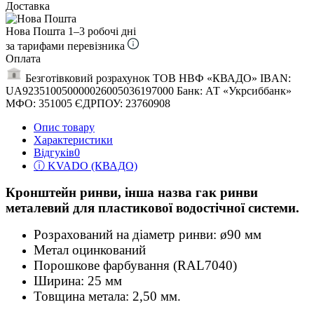
Доставка
Нова Пошта
1–3 робочі дні
за тарифами перевізника
Оплата
Безготівковий розрахунок ТОВ НВФ «КВАДО» IBAN:
UA923510050000026005036197000 Банк: АТ «Укрсиббанк»
МФО: 351005 ЄДРПОУ: 23760908
Опис товару
Характеристики
Відгуків
0
ⓘ KVADO (КВАДО)
Кронштейн ринви, інша назва гак ринви
металевий для пластикової водостічної системи.
Розрахований на діаметр ринви: ø90 мм
Метал оцинкований
Порошкове фарбування (RAL7040)
Ширина: 25 мм
Товщина метала: 2,50 мм.