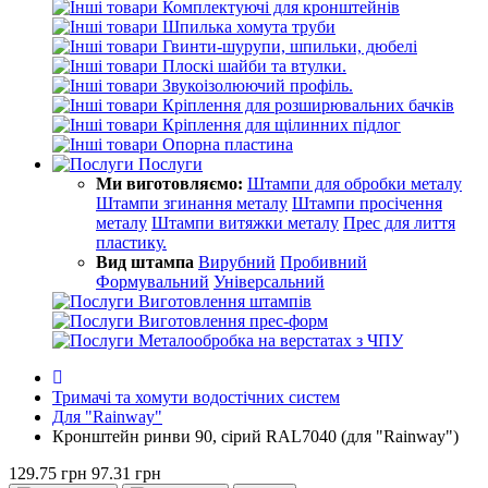
Комплектуючі для кронштейнів
Шпилька хомута труби
Гвинти-шурупи, шпильки, дюбелі
Плоскі шайби та втулки.
Звукоізолюючий профіль.
Кріплення для розширювальних бачків
Кріплення для щілинних підлог
Опорна пластина
Послуги
Ми виготовляємо:
Штампи для обробки металу
Штампи згинання металу
Штампи просічення
металу
Штампи витяжки металу
Прес для лиття
пластику.
Вид штампа
Вирубний
Пробивний
Формувальний
Універсальний
Виготовлення штампів
Виготовлення прес-форм
Металообробка на верстатах з ЧПУ
Тримачі та хомути водостічних систем
Для "Rainway"
Кронштейн ринви 90, сірий RAL7040 (для "Rainway")
129.75 грн
97.31 грн