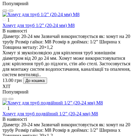
Популярний
1
Хомут для труб 1/2” (20-24 мм) М8
В наявності
Діаметр:
20-24 мм
Зазвичай використовується як:
хомут на 20
трубу
Розмір гайки:
М8
Розмір в дюймах:
1/2”
Ширина х
Товщина металу:
20×1,2
Хомут зі звукоізоляцією для кріплення труб зовнішнім
діаметром від 20 до 24 мм. Хомут може використовуватися
для: кріплення труб до підлоги, стін або стелі. Застосовується
для монтажу систем водопостачання, каналізації та опалення,
систем вентиляці..
13.00 грн
До кошика
ХІТ
Популярний
1
Хомут для труб подвійний 1/2” (20-24 мм) М8
В наявності
Діаметр:
20-24 мм
Зазвичай використовується як:
хомут на 20
трубу
Розмір гайки:
М8
Розмір в дюймах:
1/2”
Ширина х
Товщина металу:
20×1,2