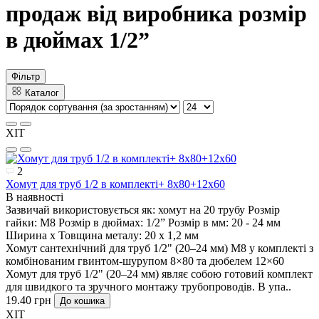
продаж від виробника розмір
в дюймах 1/2”
Фільтр
Каталог
ХІТ
2
Хомут для труб 1/2 в комплекті+ 8х80+12х60
В наявності
Зазвичай використовується як:
хомут на 20 трубу
Розмір
гайки:
М8
Розмір в дюймах:
1/2”
Розмір в мм:
20 - 24 мм
Ширина х Товщина металу:
20 х 1,2 мм
Хомут сантехнічний для труб 1/2" (20–24 мм) М8 у комплекті з
комбінованим гвинтом-шурупом 8×80 та дюбелем 12×60
Хомут для труб 1/2" (20–24 мм) являє собою готовий комплект
для швидкого та зручного монтажу трубопроводів. В упа..
19.40 грн
До кошика
ХІТ