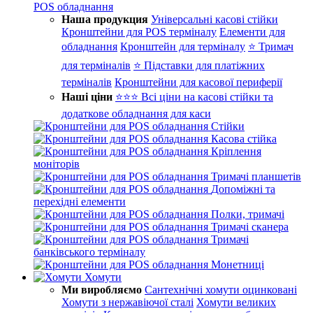
POS обладнання
Наша продукция
Універсальні касові стійки
Кронштейни для POS терміналу
Елементи для
обладнання
Кронштейн для терміналу
⭐ Тримач
для терміналів
⭐ Підставки для платіжних
терміналів
Кронштейни для касової периферії
Наші ціни
⭐⭐⭐ Всі ціни на касові стійки та
додаткове обладнання для каси
Стійки
Касова стійка
Кріплення
моніторів
Тримачі планшетів
Допоміжні та
перехідні елементи
Полки, тримачі
Тримачі сканера
Тримачі
банківського терміналу
Монетниці
Хомути
Ми виробляємо
Сантехнічні хомути оцинковані
Хомути з нержавіючої сталі
Хомути великих