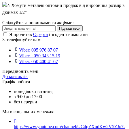
Слідкуйте за новинками та акціями:
Підпишіться
Я прочитав
Оферта
і згоден з вимогами
Зателефонуйте нам:
Viber: 095 976 87 07
Viber: : 050 343 15 19‬
Viber: 050 400 41 67
Передзвоніть мені
До контактів
Графік роботи
понеділок-п'ятниця,
з 9:00 до 17:00
без перерви
Ми в соціальних мережах:
https://www.youtube.com/channel/UCdqZXodKw2V5ZJo7-