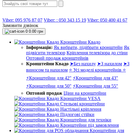
Viber: 095 976 87 07
Viber: : 050 343 15 19‬
Viber: 050 400 41 67
Замовити дзвінок
0
0.00 грн
Кронштейни Квадо
Інформація:
Як вибрати, підібрати кронштейн
Як
підвісити телевізор
Кріплення телевізора до стіни
Оптовий продаж кронштейнів
Кронштейни Квадо
➤Без нахилу
➤З нахилом
➤З
виносом та нахилом
⭐ Усі моделі кронштейнів ⭐
⚡Кронштейни для 42"
⚡Кронштейни для 43"
⚡Кронштейни для 50"
⚡Кронштейни для 55"
Оптовий продаж
Ціни на кронштейни
Кронштейни VESA
Стельові кронштейни
Настільні кріплення
Підлогові стійки
Кронштейни для техніки
Кронштейни під замовлення
Кронштейни для