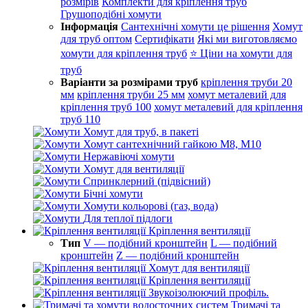
розмірів
Комплекти для кріплення труб
Грушоподібні хомути
Інформація
Сантехнічні хомути це рішення
Хомут
для труб оптом
Сертифікати
Які ми виготовляємо
хомути для кріплення труб
⭐ Ціни на хомути для
труб
Варіанти за розмірами труб
кріплення труби 20
мм
кріплення труби 25 мм
хомут металевий для
кріплення труб 100
хомут металевий для кріплення
труб 110
Хомут для труб, в пакеті
Хомут сантехнічний гайкою М8, М10
Нержавіючі хомути
Хомут для вентиляції
Спринклерний (підвісний)
Бічні хомути
Хомути кольорові (газ, вода)
Для теплої підлоги
Кріплення вентиляції
Тип
V — подібний кронштейн
L — подібний
кронштейн
Z — подібний кронштейн
Хомут для вентиляції
Кріплення вентиляції
Звукоізолюючий профіль.
Тримачі та