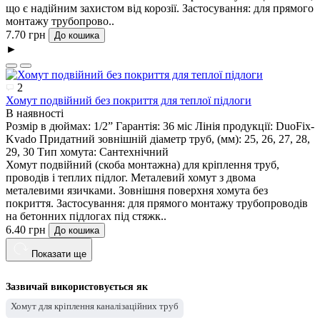
що є надійним захистом від корозії. Застосування: для прямого
монтажу трубопрово..
7.70 грн
До кошика
►
2
Хомут подвійний без покриття для теплої підлоги
В наявності
Розмір в дюймах:
1/2”
Гарантія:
36 міс
Лінія продукції:
DuoFix-
Kvado
Придатний зовнішній діаметр труб, (мм):
25, 26, 27, 28,
29, 30
Тип хомута:
Сантехнічний
Хомут подвійний (скоба монтажна) для кріплення труб,
проводів і теплих підлог. Металевий хомут з ​​двома
металевими язичками. Зовнішня поверхня хомута без
покриття. Застосування: для прямого монтажу трубопроводів
на бетонних підлогах під стяжк..
6.40 грн
До кошика
Показати ще
Зазвичай використовується як
Хомут для кріплення каналізаційних труб