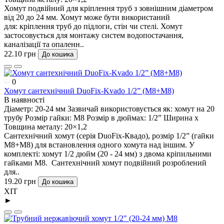
Хомут подвійний для кріплення труб з зовнішним діаметром
від 20 до 24 мм. Хомут може бути використаний
для: кріплення труб до підлоги, стін чи стелі. Хомут
застосовується для монтажу систем водопостачання,
каналізації та опаленн..
22.10 грн
До кошика
0
Хомут сантехнічний DuoFix-Kvado 1/2” (М8+М8)
В наявності
Діаметр:
20-24 мм
Зазвичай використовується як:
хомут на 20
трубу
Розмір гайки:
М8
Розмір в дюймах:
1/2”
Ширина х
Товщина металу:
20×1,2
Сантехнічний хомут (серія DuoFix-Квадо), розмір 1/2” (гайки
М8+М8) для встановлення одного хомута над іншим. У
комплекті: хомут 1/2 дюйм (20 - 24 мм) з двома кріпильними
гайками М8. Сантехнічний хомут подвійний розроблений
для..
19.20 грн
До кошика
ХІТ
►