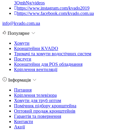
3QmhNg/videos
https://www.instagram.com/kvado2019
https://www.facebook.com/kvado.com.ua
info@kvado.com.ua
Популярне
Хомути
Кронштейни KVADO
Тримачі та хомути водостічних систем
Послуги
Кронштейни для POS обладнання
Кріплення вентиляції
Інформація
Питання
Кріплення телевізора
Хомути для труб оптом
Помічник підбору кронштейна
Оптовий продаж кронштейнів
Гарантія та повернення
Контакти
Акції