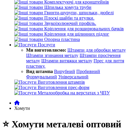
Комплектуючі для кронштейнів
Шпилька хомута труби
Гвинти-шурупи, шпильки, дюбелі
Плоскі шайби та втулки.
Звукоізолюючий профіль.
Кріплення для розширювальних бачків
Кріплення для щілинних підлог
Опорна пластина
Послуги
Ми виготовляємо:
Штампи для обробки металу
Штампи згинання металу
Штампи просічення
металу
Штампи витяжки металу
Прес для лиття
пластику.
Вид штампа
Вирубний
Пробивний
Формувальний
Універсальний
Виготовлення штампів
Виготовлення прес-форм
Металообробка на верстатах з ЧПУ
Хомути
⭐ Хомути металеві оптовий