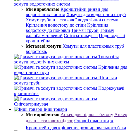
хомути водосточних систем
Ми виробляємо
Кронштейни ринви для
водостічних систем
Хомути для водостічних труб
Хомут труби пластикової водостічної системи
Кріплення водостоку до стіни
Кріплення
водостоку до покрівлі
Тримач труби
Тримач
жолоба металевий
Снігозатримувач
Подовжувачі
кронштейна
Металеві хомути
Хомуты для пластиковых труб
водостока.
Тримачі та
хомути водостічних систем
Кріплення для
водостічних труб
Шпилька
хомута труби
Подовжувачі
кронштейна
Снігозатримувач
Інші товари
Ми виробляємо
Анкер для підлог з бетону
Анкер
для пластикових підлог
Опорні пластини
⭐
Кронштейн для кріплення розширювального бака