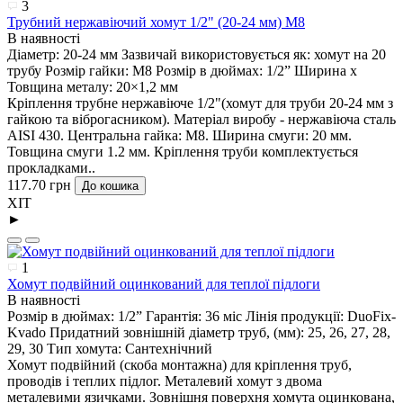
3
Трубний нержавіючий хомут 1/2" (20-24 мм) М8
В наявності
Діаметр:
20-24 мм
Зазвичай використовується як:
хомут на 20
трубу
Розмір гайки:
М8
Розмір в дюймах:
1/2”
Ширина х
Товщина металу:
20×1,2 мм
Кріплення трубне нержавіюче 1/2"(хомут для труби 20-24 мм з
гайкою та віброгасником). Матеріал виробу - нержавіюча сталь
AISI 430. Центральна гайка: М8. Ширина смуги: 20 мм.
Товщина смуги 1.2 мм. Кріплення труби комплектується
прокладками..
117.70 грн
До кошика
ХІТ
►
1
Хомут подвійний оцинкований для теплої підлоги
В наявності
Розмір в дюймах:
1/2”
Гарантія:
36 міс
Лінія продукції:
DuoFix-
Kvado
Придатний зовнішній діаметр труб, (мм):
25, 26, 27, 28,
29, 30
Тип хомута:
Сантехнічний
Хомут подвійний (скоба монтажна) для кріплення труб,
проводів і теплих підлог. Металевий хомут з ​​двома
металевими язичками. Зовнішня поверхня хомута оцинкована,