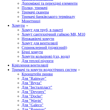
Допоміжні та перехідні елементи
Полки, тримачі
Тримачі сканера
Тримачі банківського терміналу
Монетниці
Хомути
Хомут для труб, в пакеті
Хомут сантехнічний гайкою М8, М10
Нержавіючі хомути
Хомут для вентиляції
Спринклерний (підвісний)
Бічні хомути
Хомути кольорові (газ, вода)
Для теплої підлоги
Кріплення вентиляції
Тримачі та хомути водостічних систем
Кронштейн ринви
Для "Rainway"
Для "Bryza"
Для "Інсталпласт"
Для "Devorex"
Для "Docke"
Для "Wavin"
Для "Galeco"
Для "Regenau"