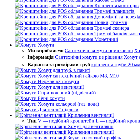
Кріплення моніторів
Тримачі планшетів
Допоміжні та перехі
Полки, тримачі
Тримачі сканера
Тримачі банківського
Монетниці
Хомути
Ми виробляємо
Сантехнічні хомути оцинковані
Хо
Інформація
Сантехнічні хомути це рішення
Хомут 
Варіанти за розмірами труб
кріплення труби 20 м
Хомут для труб, в пакеті
Хомут сантехнічний гайкою М8, М10
Нержавіючі хомути
Хомут для вентиляції
Спринклерний (підвісний)
Бічні хомути
Хомути кольорові (газ, вода)
Для теплої підлоги
Кріплення вентиляції
Тип
V — подібний кронштейн
L — подібний крон
Хомут для вентиляції
Кріплення вентиляції
Звукоізолюючий профіль.