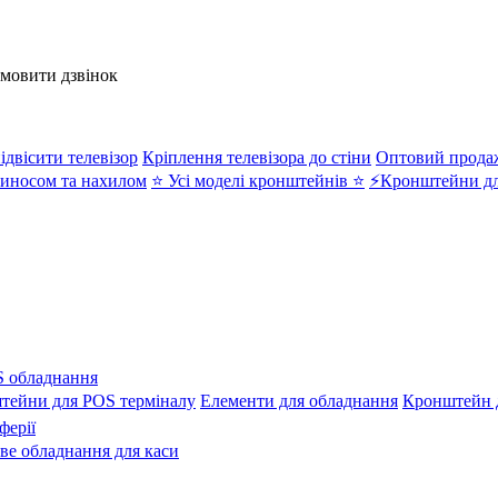
амовити дзвінок
ідвісити телевізор
Кріплення телевізора до стіни
Оптовий прода
иносом та нахилом
⭐ Усі моделі кронштейнів ⭐
⚡Кронштейни дл
 обладнання
тейни для POS терміналу
Елементи для обладнання
Кронштейн д
ферії
ове обладнання для каси