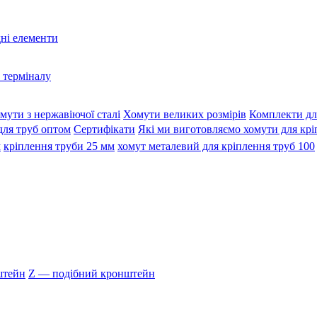
дні елементи
 терміналу
мути з нержавіючої сталі
Хомути великих розмірів
Комплекти дл
для труб оптом
Сертифікати
Які ми виготовляємо хомути для крі
м
кріплення труби 25 мм
хомут металевий для кріплення труб 100
штейн
Z — подібний кронштейн