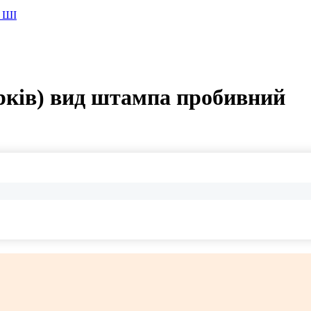
 ШІ
рків) вид штампа пробивний