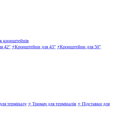
ж кронштейнів
я 42"
⚡Кронштейни для 43"
⚡Кронштейни для 50"
ля терміналу
⭐ Тримач для терміналів
⭐ Підставки для