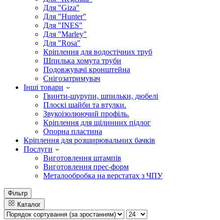
Для "Giza"
Для "Hunter"
Для "INES"
Для "Marley"
Для "Rosa"
Кріплення для водостічних труб
Шпилька хомута труби
Подовжувачі кронштейна
Снігозатримувач
Інші товари
Гвинти-шурупи, шпильки, дюбелі
Плоскі шайби та втулки.
Звукоізолюючий профіль.
Кріплення для щілинних підлог
Опорна пластина
Кріплення для розширювальних бачків
Послуги
Виготовлення штампів
Виготовлення прес-форм
Металообробка на верстатах з ЧПУ
Фільтр
Каталог