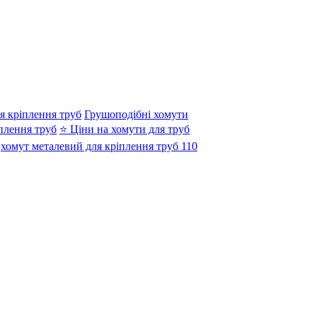
я кріплення труб
Грушоподібні хомути
плення труб
⭐ Ціни на хомути для труб
хомут металевий для кріплення труб 110