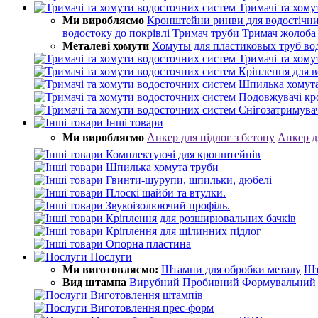
Тримачі та хому
Ми виробляємо
Кронштейни ринви для водостічни
водостоку до покрівлі
Тримач труби
Тримач жолоба
Металеві хомути
Хомуты для пластиковых труб во
Тримачі та хому
Кріплення для в
Шпилька хомута
Подовжувачі к
Снігозатримува
Інші товари
Ми виробляємо
Анкер для підлог з бетону
Анкер д
Комплектуючі для кронштейнів
Шпилька хомута труби
Гвинти-шурупи, шпильки, дюбелі
Плоскі шайби та втулки.
Звукоізолюючий профіль.
Кріплення для розширювальних бачків
Кріплення для щілинних підлог
Опорна пластина
Послуги
Ми виготовляємо:
Штампи для обробки металу
Шт
Вид штампа
Вирубний
Пробивний
Формувальний
Виготовлення штампів
Виготовлення прес-форм