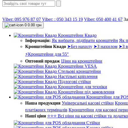
Viber: 095 976 87 07
Viber: : 050 343 15 19‬
Viber: 050 400 41 67
З
0
0.00 грн
Кронштейни Квадо
Інформація:
Як вибрати, підібрати кронштейн
Як п
Кронштейни Квадо
➤Без нахилу
➤З нахилом
➤З в
⚡Кронштейни для 55"
Оптовий продаж
Ціни на кронштейни
Кронштейни VESA
Стельові кронштейни
Настільні кріплення
Підлогові стійки
Кронштейни для техніки
Кронштейни під замовлення
Кронштейни для POS
Наша продукция
Універсальні касові стійки
Кронш
платіжних терміналів
Кронштейни для касової пери
Наші ціни
⭐⭐⭐ Всі ціни на касові стійки та додатк
Стійки
Касова стійка