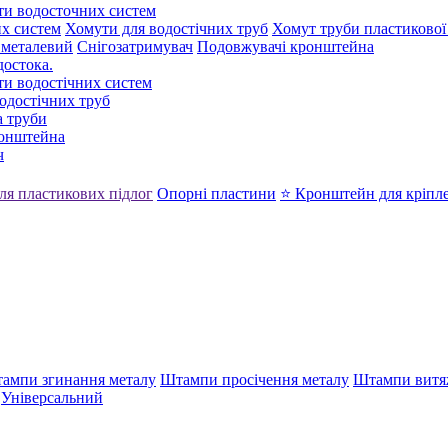
ти водосточних систем
х систем
Хомути для водостічних труб
Хомут труби пластикової
 металевий
Снігозатримувач
Подовжувачі кронштейна
достока.
ти водостічних систем
одостічних труб
 труби
ронштейна
ч
ля пластикових підлог
Опорні пластини
⭐ Кронштейн для кріпл
ампи згинання металу
Штампи просічення металу
Штампи витя
Універсальний