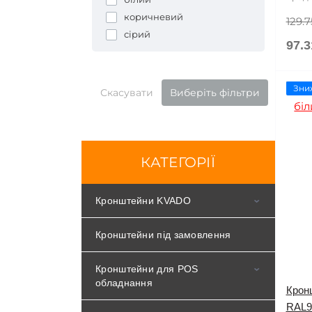
коричневий
129.7
сірий
97.3
Зни
Скасувати
Виберіть фільтри
КАТЕГОРІЇ
Кронштейни KVADO
Кронштейни під замовлення
Кронштейни VESA
Кронштейни для POS
Стельові кронштейни
обладнання
Кронш
Настільні кріплення
RAL90