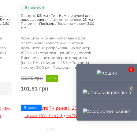
В наявності
 для
Діаметр:
125 мм
Тип:
Комплектуючі для
25 мм
водовідведення
Ширина полоси:
25 мм
:
2.50
Покриття:
Полімер
Товщина металу:
3,00
мм
я
Кронштейн ринви металевий для
.
пластикової водостічної системи.
етр
Кронштейни розраховані на діаметр
озії
ø125 мм Метал захищений від корозії
тя
Високоякісне полімерне покриття
а
(спец. RAL) Ширина: 25 мм Товщина
металу: 3,00 мм. Продукція прод..
0
135.75 грн
-25%
101.81 грн
0
Знижка
0