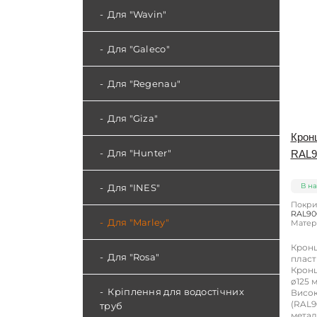
Для "Wavin"
Для "Galeco"
Для "Regenau"
Для "Giza"
Кронш
Для "Hunter"
RAL90
В на
Для "INES"
Покри
RAL90
Для "Marley"
Матері
Кронш
Для "Rosa"
пласт
Кронш
ø125 
Кріплення для водостічних
Висок
(RAL9
труб
метал