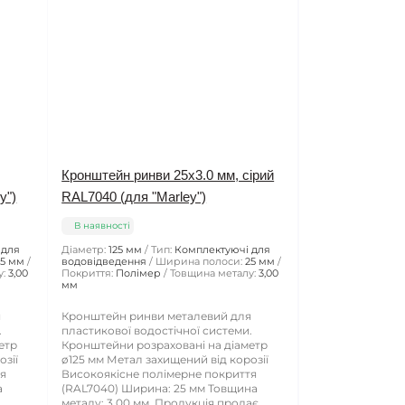
Кронштейн ринви 25х3.0 мм, сірий
y")
RAL7040 (для "Marley")
В наявності
 для
Діаметр:
125 мм
Тип:
Комплектуючі для
25 мм
водовідведення
Ширина полоси:
25 мм
:
3,00
Покриття:
Полімер
Товщина металу:
3,00
мм
я
Кронштейн ринви металевий для
.
пластикової водостічної системи.
етр
Кронштейни розраховані на діаметр
озії
ø125 мм Метал захищений від корозії
тя
Високоякісне полімерне покриття
а
(RAL7040) Ширина: 25 мм Товщина
металу: 3,00 мм. Продукція продає..