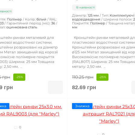
В наявності
явності
Діаметр:
125 мм
Тип:
Комплектуючі
ття:
Полімер
Колір:
білий
RAL:
водовідведення
Ширина полоси:
03
Гарантійний період (міс):
36
Покриття:
Полімер
Товщина металу
ал:
оцинкована сталь
мм
тейн ринви металевий для
Кронштейн ринви металевий дл
икової водостічної системи.
пластикової водостічної системи
тейни розраховані на діаметр
Кронштейни розраховані на діам
мм Метал захищений від корозії
ø125 мм Метал захищений від кор
оякісне полімерне покрыття
Високоякісне полімерне покрит
003) Ширина: 25 мм Товщина
(RAL8017) Ширина: 25 мм Товщин
: 2,50 мм. ..
металу: 2,50 мм. ..
5 грн
110.25 грн
-25%
-25%
9 грн
82.69 грн
жка
Знижка
0
0