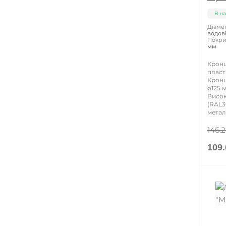
ЧПУ
Опорна пластина
В на
Діамет
водов
Покри
мм
Кронш
пласт
Кронш
ø125 
Висок
(RAL3
метал
146.2
109.