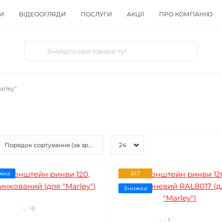
И
ВІДЕООГЛЯДИ
ПОСЛУГИ
АКЦІЇ
ПРО КОМПАНІЮ
arley"
жка
ХІТ
Знижка
0
1