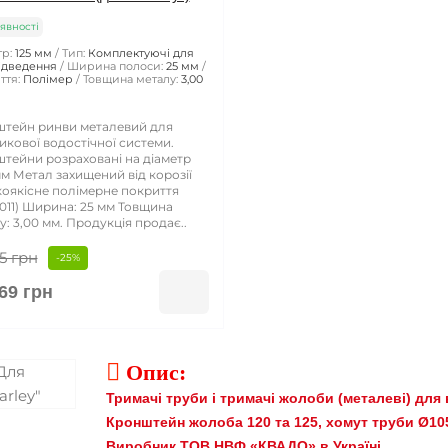
явності
р:
125 мм
Тип:
Комплектуючі для
ідведення
Ширина полоси:
25 мм
ття:
Полімер
Товщина металу:
3,00
тейн ринви металевий для
икової водостічної системи.
тейни розраховані на діаметр
мм Метал захищений від корозії
оякісне полімерне покриття
011) Ширина: 25 мм Товщина
у: 3,00 мм. Продукція продає..
5 грн
-25%
69 грн

Опис:
Тримачі труби і тримачі жолоби (металеві) для
Кронштейн жолоба 120 та 125, хомут труби Ø105
Виробник ТОВ НВФ «КВАДО» в Україні.