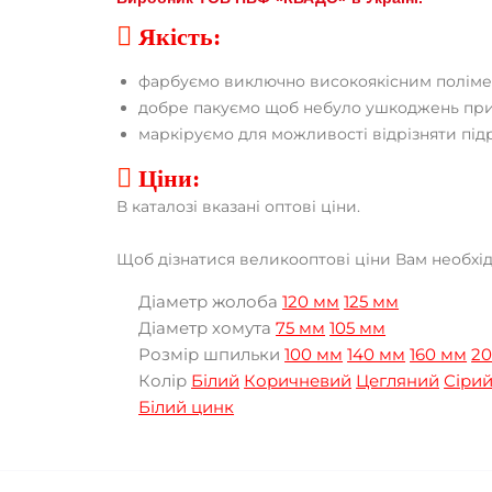

Якість:
фарбуємо виключно високоякісним поліме
добре пакуємо щоб небуло ушкоджень при
маркіруємо для можливості відрізняти під

Ціни:
В каталозі вказані оптові ціни.
Щоб дізнатися великооптові ціни Вам необхі
Діаметр жолоба
120 мм
125 мм
Діаметр хомута
75 мм
105 мм
Розмір шпильки
100 мм
140 мм
160 мм
2
Колір
Білий
Коричневий
Цегляний
Сіри
Білий цинк