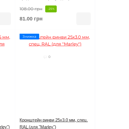
108.00 грн
-25%
81.00 грн
Знижка
0
Кронштейн ринви 25х3.0 мм, спец.
ley")
RAL (для "Marley")