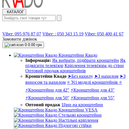
КАТАЛОГ
Viber: 095 976 87 07
Viber: : 050 343 15 19‬
Viber: 050 400 41 67
Замовити дзвінок
0
0.00 грн
Кронштейни Квадо
Інформація:
Як вибрати, підібрати кронштейн
Як
підвісити телевізор
Кріплення телевізора до стіни
Оптовий продаж кронштейнів
Кронштейни Квадо
➤Без нахилу
➤З нахилом
➤З
виносом та нахилом
⭐ Усі моделі кронштейнів ⭐
⚡Кронштейни для 42"
⚡Кронштейни для 43"
⚡Кронштейни для 50"
⚡Кронштейни для 55"
Оптовий продаж
Ціни на кронштейни
Кронштейни VESA
Стельові кронштейни
Настільні кріплення
Підлогові стійки