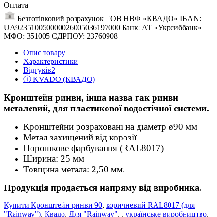
Оплата
Безготівковий розрахунок ТОВ НВФ «КВАДО» IBAN:
UA923510050000026005036197000 Банк: АТ «Укрсиббанк»
МФО: 351005 ЄДРПОУ: 23760908
Опис товару
Характеристики
Відгуків
2
ⓘ KVADO (КВАДО)
Кронштейн ринви, інша назва гак ринви
металевий, для пластикової водостічної системи.
Кронштейни розраховані на діаметр ø90 мм
Метал захищений від корозії.
Порошкове фарбування (RAL8017)
Ширина: 25 мм
Товщина метала: 2,50 мм.
Продукція продається напряму від виробника.
Купити Кронштейн ринви 90
,
коричневий RAL8017 (для
"Rainway")
,
Квадо
,
Для "Rainway"
,
,
українське виробництво
,