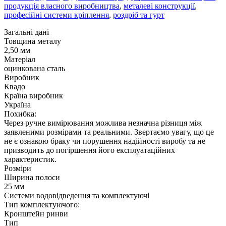
продукція власного виробництва
,
металеві конструкції
,
професійні системи кріплення
,
роздріб та гурт
Загальні дані
Товщина металу
2,50 мм
Матеріал
оцинкована сталь
Виробник
Квадо
Країна виробник
Україна
Похибка:
Через ручне вимірювання можлива незначна різниця між
заявленими розмірами та реальними. Звертаємо увагу, що це
не є ознакою браку чи порушення надійності виробу та не
призводить до погіршення його експлуатаційних
характеристик.
Розміри
Ширина полоси
25 мм
Системи водовідведення та комплектуючі
Тип комплектуючого:
Кронштейн ринви
Тип