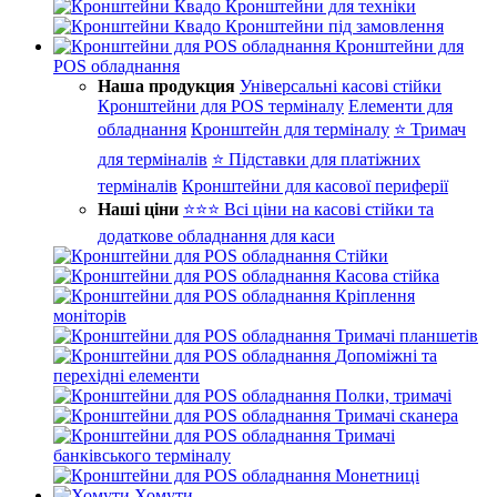
Кронштейни для техніки
Кронштейни під замовлення
Кронштейни для
POS обладнання
Наша продукция
Універсальні касові стійки
Кронштейни для POS терміналу
Елементи для
обладнання
Кронштейн для терміналу
⭐ Тримач
для терміналів
⭐ Підставки для платіжних
терміналів
Кронштейни для касової периферії
Наші ціни
⭐⭐⭐ Всі ціни на касові стійки та
додаткове обладнання для каси
Стійки
Касова стійка
Кріплення
моніторів
Тримачі планшетів
Допоміжні та
перехідні елементи
Полки, тримачі
Тримачі сканера
Тримачі
банківського терміналу
Монетниці
Хомути