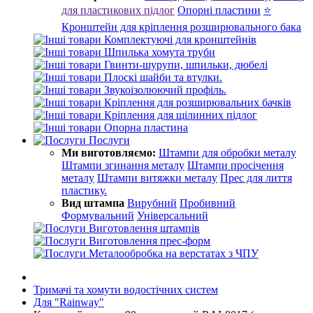
для пластикових підлог
Опорні пластини
⭐
Кронштейн для кріплення розширювального бака
Комплектуючі для кронштейнів
Шпилька хомута труби
Гвинти-шурупи, шпильки, дюбелі
Плоскі шайби та втулки.
Звукоізолюючий профіль.
Кріплення для розширювальних бачків
Кріплення для щілинних підлог
Опорна пластина
Послуги
Ми виготовляємо:
Штампи для обробки металу
Штампи згинання металу
Штампи просічення
металу
Штампи витяжки металу
Прес для лиття
пластику.
Вид штампа
Вирубний
Пробивний
Формувальний
Універсальний
Виготовлення штампів
Виготовлення прес-форм
Металообробка на верстатах з ЧПУ
Тримачі та хомути водостічних систем
Для "Rainway"