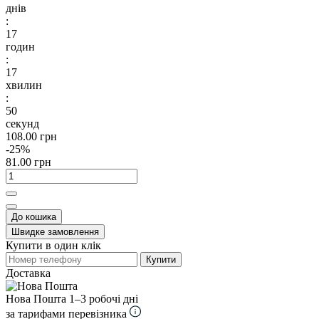
днів
:
17
годин
:
17
хвилин
:
50
секунд
108.00 грн
-25%
81.00 грн
До кошика
Швидке замовлення
Купити в один клік
Купити
Доставка
Нова Пошта
1–3 робочі дні
за тарифами перевізника