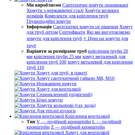
Ми виробляємо
Сантехнічні хомути оцинковані
Хомути з нержавіючої сталі
Хомути великих
розмірів
Комплекти для кріплення труб
Грушоподібні хомути
Інформація
Сантехнічні хомути це рішення
Хомут
для труб оптом
Сертифікати
Які ми виготовляємо
хомути для кріплення труб
⭐ Ціни на хомути для
труб
Варіанти за розмірами труб
кріплення труби 20
мм
кріплення труби 25 мм
хомут металевий для
кріплення труб 100
хомут металевий для кріплення
труб 110
Хомут для труб, в пакеті
Хомут сантехнічний гайкою М8, М10
Нержавіючі хомути
Хомут для вентиляції
Спринклерний (підвісний)
Бічні хомути
Хомути кольорові (газ, вода)
Для теплої підлоги
Кріплення вентиляції
Тип
V — подібний кронштейн
L — подібний
кронштейн
Z — подібний кронштейн
Хомут для вентиляції