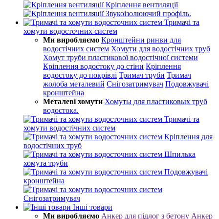
Кріплення вентиляції
Звукоізолюючий профіль.
Тримачі та
хомути водосточних систем
Ми виробляємо
Кронштейни ринви для
водостічних систем
Хомути для водостічних труб
Хомут труби пластикової водостічної системи
Кріплення водостоку до стіни
Кріплення
водостоку до покрівлі
Тримач труби
Тримач
жолоба металевий
Снігозатримувач
Подовжувачі
кронштейна
Металеві хомути
Хомуты для пластиковых труб
водостока.
Тримачі та
хомути водостічних систем
Кріплення для
водостічних труб
Шпилька
хомута труби
Подовжувачі
кронштейна
Снігозатримувач
Інші товари
Ми виробляємо
Анкер для підлог з бетону
Анкер