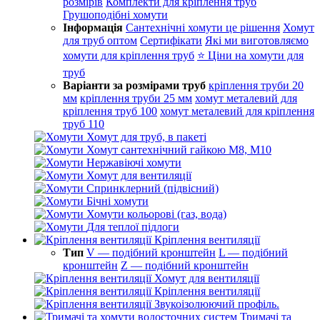
розмірів
Комплекти для кріплення труб
Грушоподібні хомути
Інформація
Сантехнічні хомути це рішення
Хомут
для труб оптом
Сертифікати
Які ми виготовляємо
хомути для кріплення труб
⭐ Ціни на хомути для
труб
Варіанти за розмірами труб
кріплення труби 20
мм
кріплення труби 25 мм
хомут металевий для
кріплення труб 100
хомут металевий для кріплення
труб 110
Хомут для труб, в пакеті
Хомут сантехнічний гайкою М8, М10
Нержавіючі хомути
Хомут для вентиляції
Спринклерний (підвісний)
Бічні хомути
Хомути кольорові (газ, вода)
Для теплої підлоги
Кріплення вентиляції
Тип
V — подібний кронштейн
L — подібний
кронштейн
Z — подібний кронштейн
Хомут для вентиляції
Кріплення вентиляції
Звукоізолюючий профіль.
Тримачі та