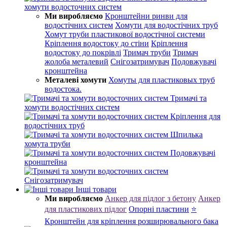
хомути водосточних систем
Ми виробляємо
Кронштейни ринви для
водостічних систем
Хомути для водостічних труб
Хомут труби пластикової водостічної системи
Кріплення водостоку до стіни
Кріплення
водостоку до покрівлі
Тримач труби
Тримач
жолоба металевий
Снігозатримувач
Подовжувачі
кронштейна
Металеві хомути
Хомуты для пластиковых труб
водостока.
Тримачі та
хомути водостічних систем
Кріплення для
водостічних труб
Шпилька
хомута труби
Подовжувачі
кронштейна
Снігозатримувач
Інші товари
Ми виробляємо
Анкер для підлог з бетону
Анкер
для пластикових підлог
Опорні пластини
⭐
Кронштейн для кріплення розширювального бака