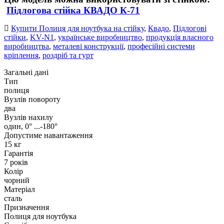
Підлогова стійка КВАДО К-71
Купити Полиця для ноутбука на стійку
,
Квадо
,
Підлогові
стійки
,
KV-N1
,
українське виробництво
,
продукція власного
виробництва
,
металеві конструкції
,
професійні системи
кріплення
,
роздріб та гурт
Загальні дані
Тип
полиця
Вузлів повороту
два
Вузлів нахилу
один, 0° ...-180°
Допустиме навантаження
15 кг
Гарантія
7 років
Колір
чорний
Матеріал
сталь
Призначення
Полиця для ноутбука