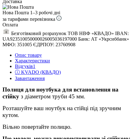
Доставка
Нова Пошта
1–3 робочі дні
за тарифами перевізника
Оплата
Безготівковий розрахунок ТОВ НВФ «КВАДО» IBAN:
UA923510050000026005036197000 Банк: АТ «Укрсиббанк»
МФО: 351005 ЄДРПОУ: 23760908
Опис товару
Характеристики
Відгуків
1
ⓘ KVADO (КВАДО)
Завантаження
Полиця для ноутбука для встановлення на
стійку
з діаметром труби 45 мм.
Розташуйте ваш ноутбук на стійці під зручним
кутом.
Вільно повертайте полицю.
Цю модель можна використовувати зі стійкою: