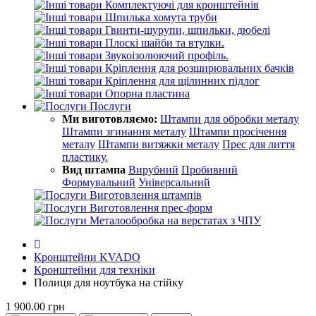
Комплектуючі для кронштейнів
Шпилька хомута труби
Гвинти-шурупи, шпильки, дюбелі
Плоскі шайби та втулки.
Звукоізолюючий профіль.
Кріплення для розширювальних бачків
Кріплення для щілинних підлог
Опорна пластина
Послуги
Ми виготовляємо:
Штампи для обробки металу
Штампи згинання металу
Штампи просічення
металу
Штампи витяжки металу
Прес для лиття
пластику.
Вид штампа
Вирубний
Пробивний
Формувальний
Універсальний
Виготовлення штампів
Виготовлення прес-форм
Металообробка на верстатах з ЧПУ
Кронштейни KVADO
Кронштейни для техніки
Полиця для ноутбука на стійку
1 900.00 грн