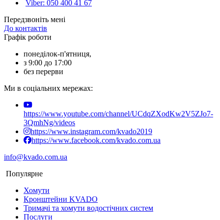
Viber: 050 400 41 67
Передзвоніть мені
До контактів
Графік роботи
понеділок-п'ятниця,
з 9:00 до 17:00
без перерви
Ми в соціальних мережах:
https://www.youtube.com/channel/UCdqZXodKw2V5ZJo7-
3QmhNg/videos
https://www.instagram.com/kvado2019
https://www.facebook.com/kvado.com.ua
info@kvado.com.ua
Популярне
Хомути
Кронштейни KVADO
Тримачі та хомути водостічних систем
Послуги