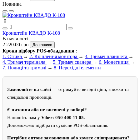
Новинка
0
Кронштейн КВАДО К-108
В наявності
2 220.00 грн
До кошика
Кроки підбору POS-обладнання
:
1.
Стійка
→
2.
Кріплення монітора
→
3.
Тримач планшета
→
4.
Тримач термінала
→
5.
Тримач сканера
→
6.
Монетниця
→
7.
Полиці та тримачі
→
8.
Перехідні елементи
Замовляйте на сайті
— отримуйте вигідні ціни, знижки та
спеціальні пропозиції.
Є питання або не впевнені у виборі?
Напишіть нам у
Viber: 050 400 11 05
.
Допоможемо підібрати сумісне POS-обладнання.
Потрібне оптове замовлення або хочете співпрацювати?