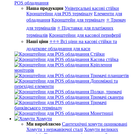
POS обладнання
Наша продукция
Універсальні касові стійки
Кронштейни для POS терміналу
Елементи для
обладнання
Кронштейн для терміналу
⭐ Тримач
для терміналів
⭐ Підставки для платіжних
терміналів
Кронштейни для касової периферії
Наші ціни
⭐⭐⭐ Всі ціни на касові стійки та
додаткове обладнання для каси
Стійки
Касова стійка
Кріплення
моніторів
Тримачі планшетів
Допоміжні та
перехідні елементи
Полки, тримачі
Тримачі сканера
Тримачі
банківського терміналу
Монетниці
Хомути
Ми виробляємо
Сантехнічні хомути оцинковані
Хомути з нержавіючої сталі
Хомути великих