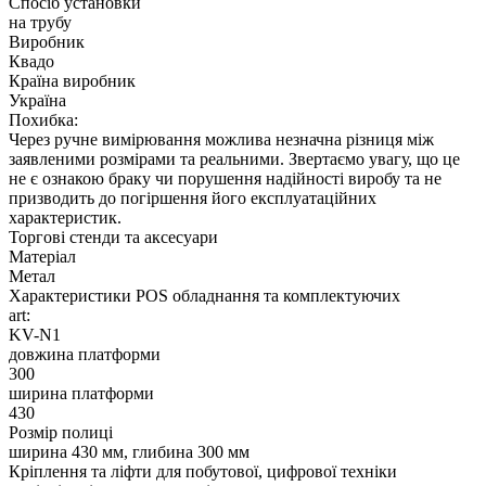
Спосіб установки
на трубу
Виробник
Квадо
Країна виробник
Україна
Похибка:
Через ручне вимірювання можлива незначна різниця між
заявленими розмірами та реальними. Звертаємо увагу, що це
не є ознакою браку чи порушення надійності виробу та не
призводить до погіршення його експлуатаційних
характеристик.
Торгові стенди та аксесуари
Матеріал
Метал
Характеристики POS обладнання та комплектуючих
art:
KV-N1
довжина платформи
300
ширина платформи
430
Розмір полиці
ширина 430 мм, глибина 300 мм
Кріплення та ліфти для побутової, цифрової техніки