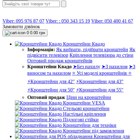
Viber: 095 976 87 07
Viber: : 050 343 15 19‬
Viber: 050 400 41 67
Замовити дзвінок
0
0.00 грн
Кронштейни Квадо
Інформація:
Як вибрати, підібрати кронштейн
Як
підвісити телевізор
Кріплення телевізора до стіни
Оптовий продаж кронштейнів
Кронштейни Квадо
➤Без нахилу
➤З нахилом
➤З
виносом та нахилом
⭐ Усі моделі кронштейнів ⭐
⚡Кронштейни для 42"
⚡Кронштейни для 43"
⚡Кронштейни для 50"
⚡Кронштейни для 55"
Оптовий продаж
Ціни на кронштейни
Кронштейни VESA
Стельові кронштейни
Настільні кріплення
Підлогові стійки
Кронштейни для техніки
Кронштейни під замовлення
Кронштейни для