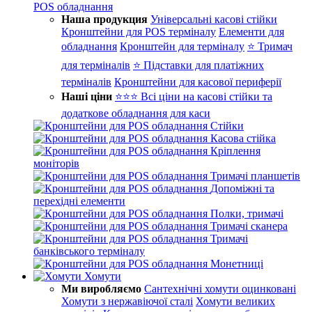
POS обладнання
Наша продукция
Універсальні касові стійки
Кронштейни для POS терміналу
Елементи для
обладнання
Кронштейн для терміналу
⭐ Тримач
для терміналів
⭐ Підставки для платіжних
терміналів
Кронштейни для касової периферії
Наші ціни
⭐⭐⭐ Всі ціни на касові стійки та
додаткове обладнання для каси
Стійки
Касова стійка
Кріплення
моніторів
Тримачі планшетів
Допоміжні та
перехідні елементи
Полки, тримачі
Тримачі сканера
Тримачі
банківського терміналу
Монетниці
Хомути
Ми виробляємо
Сантехнічні хомути оцинковані
Хомути з нержавіючої сталі
Хомути великих