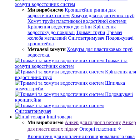
хомути водосточних систем
Ми виробляємо
Кронштейни ринви для
водостічних систем
Хомути для водостічних труб
Хомут труби пластикової водостічної системи
Кріплення водостоку до стіни
Кріплення
водостоку до покрівлі
Тримач труби
Тримач
жолоба металевий
Снігозатримувач
Подовжувачі
кронштейна
Металеві хомути
Хомуты для пластиковых труб
водостока.
Тримачі та
хомути водостічних систем
Кріплення для
водостічних труб
Шпилька
хомута труби
Подовжувачі
кронштейна
Снігозатримувач
Інші товари
Ми виробляємо
Анкер для підлог з бетону
Анкер
для пластикових підлог
Опорні пластини
⭐
Кронштейн для кріплення розширювального бака