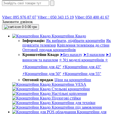
Viber: 095 976 87 07
Viber: : 050 343 15 19‬
Viber: 050 400 41 67
Замовити дзвінок
0
0.00 грн
Кронштейни Квадо
Інформація:
Як вибрати, підібрати кронштейн
Як
підвісити телевізор
Кріплення телевізора до стіни
Оптовий продаж кронштейнів
Кронштейни Квадо
➤Без нахилу
➤З нахилом
➤З
виносом та нахилом
⭐ Усі моделі кронштейнів ⭐
⚡Кронштейни для 42"
⚡Кронштейни для 43"
⚡Кронштейни для 50"
⚡Кронштейни для 55"
Оптовий продаж
Ціни на кронштейни
Кронштейни VESA
Стельові кронштейни
Настільні кріплення
Підлогові стійки
Кронштейни для техніки
Кронштейни під замовлення
Кронштейни для