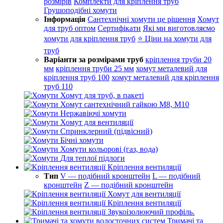
розмірів
Комплекти для кріплення труб
Грушоподібні хомути
Інформація
Сантехнічні хомути це рішення
Хомут
для труб оптом
Сертифікати
Які ми виготовляємо
хомути для кріплення труб
⭐ Ціни на хомути для
труб
Варіанти за розмірами труб
кріплення труби 20
мм
кріплення труби 25 мм
хомут металевий для
кріплення труб 100
хомут металевий для кріплення
труб 110
Хомут для труб, в пакеті
Хомут сантехнічний гайкою М8, М10
Нержавіючі хомути
Хомут для вентиляції
Спринклерний (підвісний)
Бічні хомути
Хомути кольорові (газ, вода)
Для теплої підлоги
Кріплення вентиляції
Тип
V — подібний кронштейн
L — подібний
кронштейн
Z — подібний кронштейн
Хомут для вентиляції
Кріплення вентиляції
Звукоізолюючий профіль.
Тримачі та