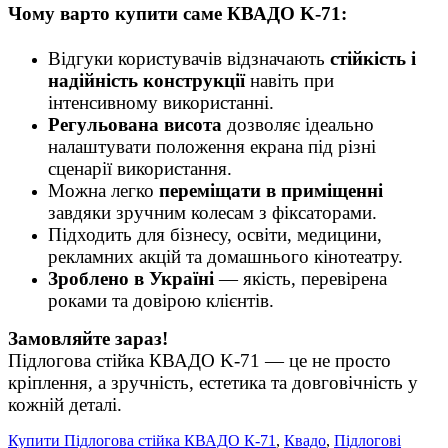
Чому варто купити саме КВАДО K‑71:
Відгуки користувачів відзначають
стійкість і
надійність конструкції
навіть при
інтенсивному використанні.
Регульована висота
дозволяє ідеально
налаштувати положення екрана під різні
сценарії використання.
Можна легко
переміщати в приміщенні
завдяки зручним колесам з фіксаторами.
Підходить для бізнесу, освіти, медицини,
рекламних акцій та домашнього кінотеатру.
Зроблено в Україні
— якість, перевірена
роками та довірою клієнтів.
Замовляйте зараз!
Підлогова стійка КВАДО K‑71 — це не просто
кріплення, а зручність, естетика та довговічність у
кожній деталі.
Купити Підлогова стійка КВАДО К-71
,
Квадо
,
Підлогові