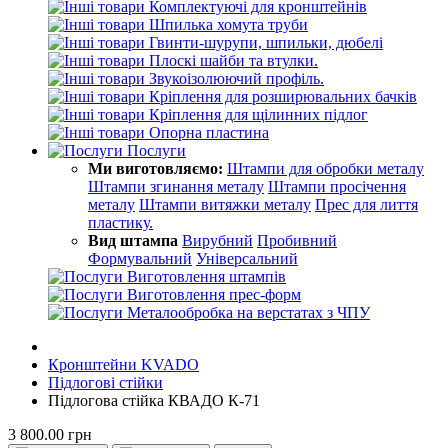
Комплектуючі для кронштейнів
Шпилька хомута труби
Гвинти-шурупи, шпильки, дюбелі
Плоскі шайби та втулки.
Звукоізолюючий профіль.
Кріплення для розширювальних бачків
Кріплення для щілинних підлог
Опорна пластина
Послуги
Ми виготовляємо:
Штампи для обробки металу
Штампи згинання металу
Штампи просічення
металу
Штампи витяжки металу
Прес для лиття
пластику.
Вид штампа
Вирубний
Пробивний
Формувальний
Універсальний
Виготовлення штампів
Виготовлення прес-форм
Металообробка на верстатах з ЧПУ
Кронштейни KVADO
Підлогові стійки
Підлогова стійка КВАДО К-71
3 800.00 грн