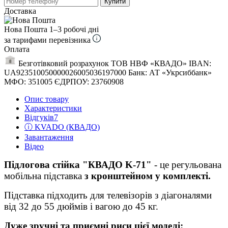
Купити
Доставка
Нова Пошта
1–3 робочі дні
за тарифами перевізника
Оплата
Безготівковий розрахунок ТОВ НВФ «КВАДО» IBAN:
UA923510050000026005036197000 Банк: АТ «Укрсиббанк»
МФО: 351005 ЄДРПОУ: 23760908
Опис товару
Характеристики
Відгуків
7
ⓘ KVADO (КВАДО)
Завантаження
Відео
Підлогова стійка "КВАДО K-71"
- це регульована
мобільна підставка
з кронштейном у комплекті.
Підставка підходить для телевізорів з діагоналями
від 32 до 55 дюймів і вагою до 45 кг.
Дуже зручні та приємні риси цієї моделі: