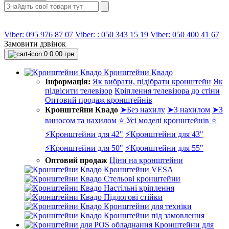
Viber: 095 976 87 07
Viber: : 050 343 15 19‬
Viber: 050 400 41 67
Замовити дзвінок
0
0.00 грн
Кронштейни Квадо
Інформація:
Як вибрати, підібрати кронштейн
Як
підвісити телевізор
Кріплення телевізора до стіни
Оптовий продаж кронштейнів
Кронштейни Квадо
➤Без нахилу
➤З нахилом
➤З
виносом та нахилом
⭐ Усі моделі кронштейнів ⭐
⚡Кронштейни для 42"
⚡Кронштейни для 43"
⚡Кронштейни для 50"
⚡Кронштейни для 55"
Оптовий продаж
Ціни на кронштейни
Кронштейни VESA
Стельові кронштейни
Настільні кріплення
Підлогові стійки
Кронштейни для техніки
Кронштейни під замовлення
Кронштейни для