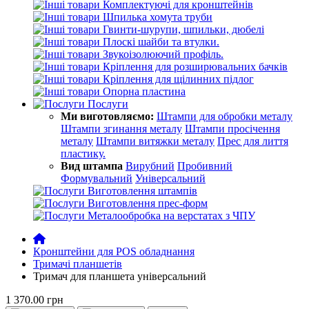
Комплектуючі для кронштейнів
Шпилька хомута труби
Гвинти-шурупи, шпильки, дюбелі
Плоскі шайби та втулки.
Звукоізолюючий профіль.
Кріплення для розширювальних бачків
Кріплення для щілинних підлог
Опорна пластина
Послуги
Ми виготовляємо:
Штампи для обробки металу
Штампи згинання металу
Штампи просічення
металу
Штампи витяжки металу
Прес для лиття
пластику.
Вид штампа
Вирубний
Пробивний
Формувальний
Універсальний
Виготовлення штампів
Виготовлення прес-форм
Металообробка на верстатах з ЧПУ
Кронштейни для POS обладнання
Тримачі планшетів
Тримач для планшета універсальний
1 370.00 грн