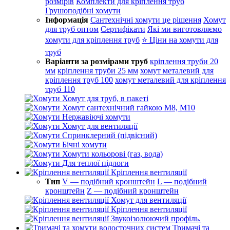
розмірів
Комплекти для кріплення труб
Грушоподібні хомути
Інформація
Сантехнічні хомути це рішення
Хомут
для труб оптом
Сертифікати
Які ми виготовляємо
хомути для кріплення труб
⭐ Ціни на хомути для
труб
Варіанти за розмірами труб
кріплення труби 20
мм
кріплення труби 25 мм
хомут металевий для
кріплення труб 100
хомут металевий для кріплення
труб 110
Хомут для труб, в пакеті
Хомут сантехнічний гайкою М8, М10
Нержавіючі хомути
Хомут для вентиляції
Спринклерний (підвісний)
Бічні хомути
Хомути кольорові (газ, вода)
Для теплої підлоги
Кріплення вентиляції
Тип
V — подібний кронштейн
L — подібний
кронштейн
Z — подібний кронштейн
Хомут для вентиляції
Кріплення вентиляції
Звукоізолюючий профіль.
Тримачі та