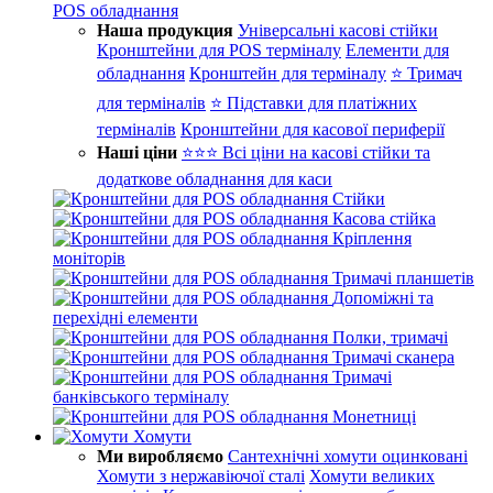
POS обладнання
Наша продукция
Універсальні касові стійки
Кронштейни для POS терміналу
Елементи для
обладнання
Кронштейн для терміналу
⭐ Тримач
для терміналів
⭐ Підставки для платіжних
терміналів
Кронштейни для касової периферії
Наші ціни
⭐⭐⭐ Всі ціни на касові стійки та
додаткове обладнання для каси
Стійки
Касова стійка
Кріплення
моніторів
Тримачі планшетів
Допоміжні та
перехідні елементи
Полки, тримачі
Тримачі сканера
Тримачі
банківського терміналу
Монетниці
Хомути
Ми виробляємо
Сантехнічні хомути оцинковані
Хомути з нержавіючої сталі
Хомути великих