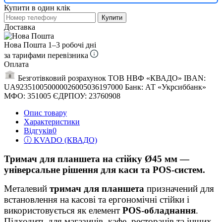
Купити в один клік
Купити
Доставка
Нова Пошта
1–3 робочі дні
за тарифами перевізника
Оплата
Безготівковий розрахунок ТОВ НВФ «КВАДО» IBAN:
UA923510050000026005036197000 Банк: АТ «Укрсиббанк»
МФО: 351005 ЄДРПОУ: 23760908
Опис товару
Характеристики
Відгуків
0
ⓘ KVADO (КВАДО)
Тримач для планшета на стійку Ø45 мм —
універсальне рішення для каси та POS-систем.
Металевий
тримач для планшета
призначений для
встановлення на касові та ергономічні стійки і
використовується як елемент
POS-обладнання
.
Підходить для магазинів, кафе, ресторанів та інших