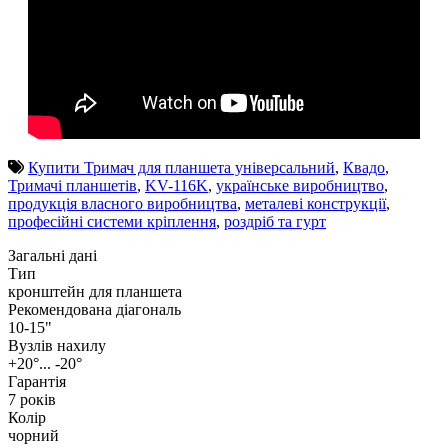
Купити Тримач для планшета універсальний
,
Квадо
,
Тримачі планшетів
,
KV-116K
,
українське виробництво
,
продукція власного виробництва
,
металеві конструкції
,
професійні системи кріплення
,
роздріб та гурт
Загальні дані
Тип
кронштейн для планшета
Рекомендована діагональ
10-15"
Вузлів нахилу
+20°... -20°
Гарантія
7 років
Колір
чорний