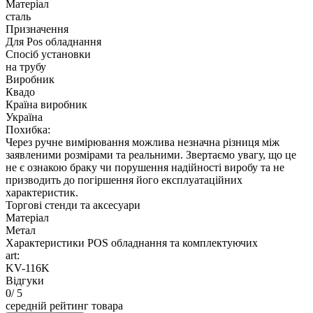
Матеріал
сталь
Призначення
Для Pos обладнання
Спосіб установки
на трубу
Виробник
Квадо
Країна виробник
Україна
Похибка:
Через ручне вимірювання можлива незначна різниця між
заявленими розмірами та реальними. Звертаємо увагу, що це
не є ознакою браку чи порушення надійності виробу та не
призводить до погіршення його експлуатаційних
характеристик.
Торгові стенди та аксесуари
Матеріал
Метал
Характеристики POS обладнання та комплектуючих
art:
KV-116K
Відгуки
0
/ 5
середній рейтинг товара