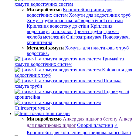
хомути водосточних систем
Ми виробляємо
Кронштейни ринви для
водостічних систем
Хомути для водостічних труб
Хомут труби пластикової водостічної системи
Кріплення водостоку до стіни
Кріплення
водостоку до покрівлі
Тримач труби
Тримач
жолоба металевий
Снігозатримувач
Подовжувачі
кронштейна
Металеві хомути
Хомуты для пластиковых труб
водостока.
Тримачі та
хомути водостічних систем
Кріплення для
водостічних труб
Шпилька
хомута труби
Подовжувачі
кронштейна
Снігозатримувач
Інші товари
Ми виробляємо
Анкер для підлог з бетону
Анкер
для пластикових підлог
Опорні пластини
⭐
Кронштейн для кріплення розширювального бака