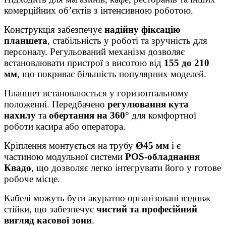
комерційних об’єктів з інтенсивною роботою.
Конструкція забезпечує
надійну фіксацію
планшета
, стабільність у роботі та зручність для
персоналу. Регульований механізм дозволяє
встановлювати пристрої з висотою від
155 до 210
мм
, що покриває більшість популярних моделей.
Планшет встановлюється у горизонтальному
положенні. Передбачено
регулювання кута
нахилу
та
обертання на 360°
для комфортної
роботи касира або оператора.
Кріплення монтується на трубу
Ø45 мм
і є
частиною модульної системи
POS-обладнання
Квадо
, що дозволяє легко інтегрувати його у готове
робоче місце.
Кабелі можуть бути акуратно організовані вздовж
стійки, що забезпечує
чистий та професійний
вигляд касової зони
.