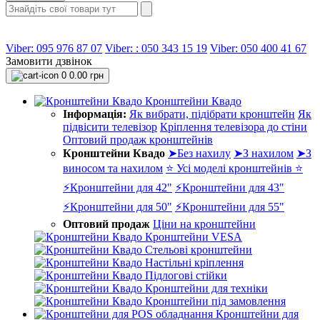
Viber: 095 976 87 07
Viber: : 050 343 15 19‬
Viber: 050 400 41 67
Замовити дзвінок
0
0.00 грн
Кронштейни Квадо
Інформація:
Як вибрати, підібрати кронштейн
Як
підвісити телевізор
Кріплення телевізора до стіни
Оптовий продаж кронштейнів
Кронштейни Квадо
➤Без нахилу
➤З нахилом
➤З
виносом та нахилом
⭐ Усі моделі кронштейнів ⭐
⚡Кронштейни для 42"
⚡Кронштейни для 43"
⚡Кронштейни для 50"
⚡Кронштейни для 55"
Оптовий продаж
Ціни на кронштейни
Кронштейни VESA
Стельові кронштейни
Настільні кріплення
Підлогові стійки
Кронштейни для техніки
Кронштейни під замовлення
Кронштейни для