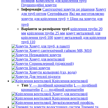
розмірів
Комплекти для кріплення труб
Грушоподібні хомути
Інформація
Сантехнічні хомути це рішення
Хомут
для труб оптом
Сертифікати
Які ми виготовляємо
хомути для кріплення труб
⭐ Ціни на хомути для
труб
Варіанти за розмірами труб
кріплення труби 20
мм
кріплення труби 25 мм
хомут металевий для
кріплення труб 100
хомут металевий для кріплення
труб 110
Хомут для труб, в пакеті
Хомут сантехнічний гайкою М8, М10
Нержавіючі хомути
Хомут для вентиляції
Спринклерний (підвісний)
Бічні хомути
Хомути кольорові (газ, вода)
Для теплої підлоги
Кріплення вентиляції
Тип
V — подібний кронштейн
L — подібний
кронштейн
Z — подібний кронштейн
Хомут для вентиляції
Кріплення вентиляції
Звукоізолюючий профіль.
Тримачі та