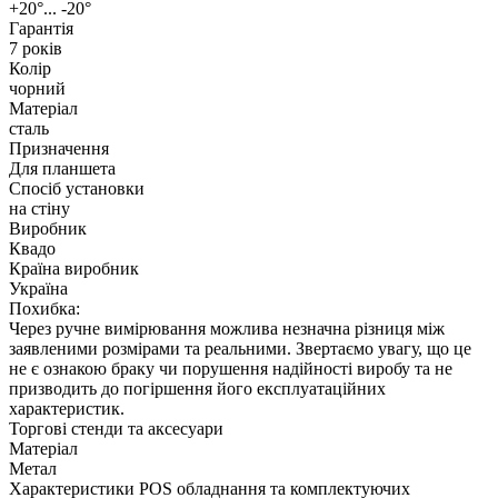
+20°... -20°
Гарантія
7 років
Колір
чорний
Матеріал
сталь
Призначення
Для планшета
Спосіб установки
на стіну
Виробник
Квадо
Країна виробник
Україна
Похибка:
Через ручне вимірювання можлива незначна різниця між
заявленими розмірами та реальними. Звертаємо увагу, що це
не є ознакою браку чи порушення надійності виробу та не
призводить до погіршення його експлуатаційних
характеристик.
Торгові стенди та аксесуари
Матеріал
Метал
Характеристики POS обладнання та комплектуючих