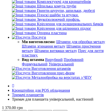
Комплектуючі для кронштейнів
Шпилька хомута труби
Гвинти-шурупи, шпильки, дюбелі
Плоскі шайби та втулки.
Звукоізолюючий профіль.
Кріплення для розширювальних бачків
Кріплення для щілинних підлог
Опорна пластина
Послуги
Ми виготовляємо:
Штампи для обробки металу
Штампи згинання металу
Штампи просічення
металу
Штампи витяжки металу
Прес для лиття
пластику.
Вид штампа
Вирубний
Пробивний
Формувальний
Універсальний
Виготовлення штампів
Виготовлення прес-форм
Металообробка на верстатах з ЧПУ
Кронштейни для POS обладнання
Тримачі планшетів
Тримач для планшета універсальний, настінний
1 370.00 грн