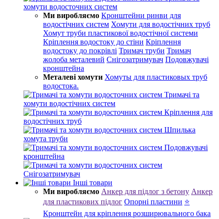
хомути водосточних систем
Ми виробляємо
Кронштейни ринви для
водостічних систем
Хомути для водостічних труб
Хомут труби пластикової водостічної системи
Кріплення водостоку до стіни
Кріплення
водостоку до покрівлі
Тримач труби
Тримач
жолоба металевий
Снігозатримувач
Подовжувачі
кронштейна
Металеві хомути
Хомуты для пластиковых труб
водостока.
Тримачі та
хомути водостічних систем
Кріплення для
водостічних труб
Шпилька
хомута труби
Подовжувачі
кронштейна
Снігозатримувач
Інші товари
Ми виробляємо
Анкер для підлог з бетону
Анкер
для пластикових підлог
Опорні пластини
⭐
Кронштейн для кріплення розширювального бака