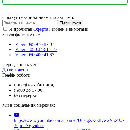
Слідкуйте за новинками та акціями:
Підпишіться
Я прочитав
Оферта
і згоден з вимогами
Зателефонуйте нам:
Viber: 095 976 87 07
Viber: : 050 343 15 19‬
Viber: 050 400 41 67
Передзвоніть мені
До контактів
Графік роботи
понеділок-п'ятниця,
з 9:00 до 17:00
без перерви
Ми в соціальних мережах:
https://www.youtube.com/channel/UCdqZXodKw2V5ZJo7-
3QmhNg/videos