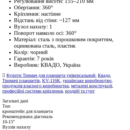
Регулювання висоти: 155–210 мм
Обертання: 360°
Кріплення: настінне
Відстань від стіни: ~127 мм
Вузол нахилу: 1
Поворот навколо осі: 360°
Матеріал: сталь з порошковим покриттям,
оцинкована сталь, пластик
Колір: чорний
Гарантія: 7 років
Виробник: КВАДО, Україна
Купити Тримач для планшета універсальний
,
Квадо
,
Тримачі планшетів
,
KV-116K
,
українське виробництво
,
продукція власного виробництва
,
металеві конструкції
,
професійні системи кріплення
,
роздріб та гурт
Загальні дані
Тип
кронштейн для планшета
Рекомендована діагональ
10-15"
Вузлів нахилу