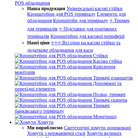
POS обладнання
Наша продукция
Універсальні касові стійки
Кронштейни для POS терміналу
Елементи для
обладнання
Кронштейн для терміналу
⭐ Тримач
для терміналів
⭐ Підставки для платіжних
терміналів
Кронштейни для касової периферії
Наші ціни
⭐⭐⭐ Всі ціни на касові стійки та
додаткове обладнання для каси
Стійки
Касова стійка
Кріплення
моніторів
Тримачі планшетів
Допоміжні та
перехідні елементи
Полки, тримачі
Тримачі сканера
Тримачі
банківського терміналу
Монетниці
Хомути
Ми виробляємо
Сантехнічні хомути оцинковані
Хомути з нержавіючої сталі
Хомути великих