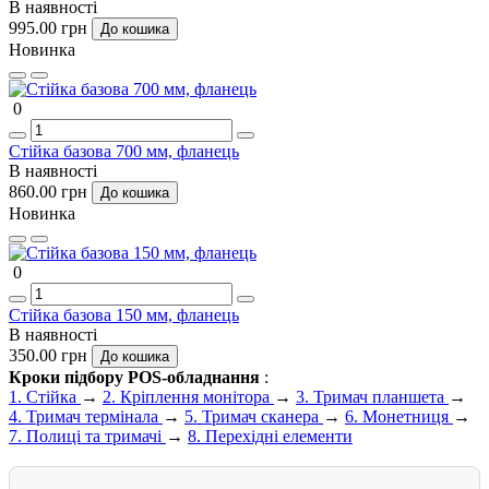
В наявності
995.00 грн
До кошика
Новинка
0
Стійка базова 700 мм, фланець
В наявності
860.00 грн
До кошика
Новинка
0
Стійка базова 150 мм, фланець
В наявності
350.00 грн
До кошика
Кроки підбору POS-обладнання
:
1.
Стійка
→
2.
Кріплення монітора
→
3.
Тримач планшета
→
4.
Тримач термінала
→
5.
Тримач сканера
→
6.
Монетниця
→
7.
Полиці та тримачі
→
8.
Перехідні елементи