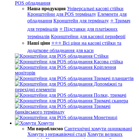
POS обладнання
Наша продукция
Універсальні касові стійки
Кронштейни для POS терміналу
Елементи для
обладнання
Кронштейн для терміналу
⭐ Тримач
для терміналів
⭐ Підставки для платіжних
терміналів
Кронштейни для касової периферії
Наші ціни
⭐⭐⭐ Всі ціни на касові стійки та
додаткове обладнання для каси
Стійки
Касова стійка
Кріплення
моніторів
Тримачі планшетів
Допоміжні та
перехідні елементи
Полки, тримачі
Тримачі сканера
Тримачі
банківського терміналу
Монетниці
Хомути
Ми виробляємо
Сантехнічні хомути оцинковані
Хомути з нержавіючої сталі
Хомути великих