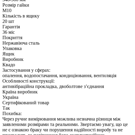
Розмір гайки
М10
Кількість в ящику
20 шт
Гарантія
36 міс
Покриття
Нержавіюча сталь
Упаковка
Ящик
Виробник
Квадо
Застосування у сферах:
опалення, водопостачання, кондиціювання, вентиляція
Особливості конструкції:
антивібраційна прокладка, двоболтове з’єднання
Країна виробник
Україна
Сертифікований товар
Так
Похибка:
Через ручне вимірювання можлива незначна різниця між
заявленими розмірами та реальними. Звертаємо увагу, що це
не є ознакою браку чи порушення надійності виробу та не