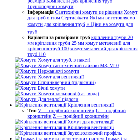
розмірів
Комплекти для кріплення труб
Грушоподібні хомути
Інформація
Сантехнічні хомути це рішення
Хомут
для труб оптом
Сертифікати
Які ми виготовляємо
хомути для кріплення труб
⭐ Ціни на хомути для
труб
Варіанти за розмірами труб
кріплення труби 20
мм
кріплення труби 25 мм
хомут металевий для
кріплення труб 100
хомут металевий для кріплення
труб 110
Хомут для труб, в пакеті
Хомут сантехнічний гайкою М8, М10
Нержавіючі хомути
Хомут для вентиляції
Спринклерний (підвісний)
Бічні хомути
Хомути кольорові (газ, вода)
Для теплої підлоги
Кріплення вентиляції
Тип
V — подібний кронштейн
L — подібний
кронштейн
Z — подібний кронштейн
Хомут для вентиляції
Кріплення вентиляції
Звукоізолюючий профіль.
Тримачі та