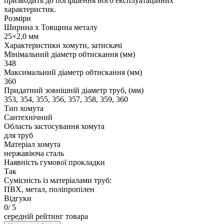
призводить до погіршення його експлуатаційних
характеристик.
Розміри
Ширина х Товщина металу
25×2,0 мм
Характеристики хомути, затискачі
Мінімальний діаметр обтискання (мм)
348
Максимальний діаметр обтискання (мм)
360
Придатний зовнішній діаметр труб, (мм)
353, 354, 355, 356, 357, 358, 359, 360
Тип хомута
Сантехнічний
Область застосування хомута
для труб
Матеріал хомута
нержавіюча сталь
Наявність гумової прокладки
Так
Сумісність із матеріалами труб:
ПВХ, метал, поліпропілен
Відгуки
0
/ 5
середній рейтинг товара