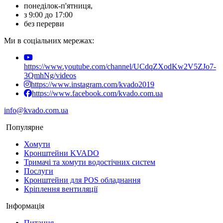
понеділок-п'ятниця,
з 9:00 до 17:00
без перерви
Ми в соціальних мережах:
https://www.youtube.com/channel/UCdqZXodKw2V5ZJo7-
3QmhNg/videos
https://www.instagram.com/kvado2019
https://www.facebook.com/kvado.com.ua
info@kvado.com.ua
Популярне
Хомути
Кронштейни KVADO
Тримачі та хомути водостічних систем
Послуги
Кронштейни для POS обладнання
Кріплення вентиляції
Інформація
Питання