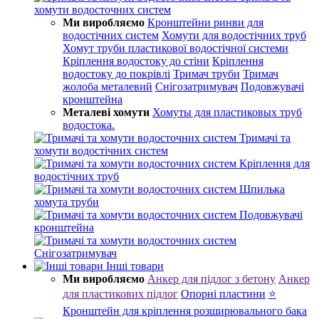
хомути водосточних систем
Ми виробляємо
Кронштейни ринви для
водостічних систем
Хомути для водостічних труб
Хомут труби пластикової водостічної системи
Кріплення водостоку до стіни
Кріплення
водостоку до покрівлі
Тримач труби
Тримач
жолоба металевий
Снігозатримувач
Подовжувачі
кронштейна
Металеві хомути
Хомуты для пластиковых труб
водостока.
Тримачі та
хомути водостічних систем
Кріплення для
водостічних труб
Шпилька
хомута труби
Подовжувачі
кронштейна
Снігозатримувач
Інші товари
Ми виробляємо
Анкер для підлог з бетону
Анкер
для пластикових підлог
Опорні пластини
⭐
Кронштейн для кріплення розширювального бака