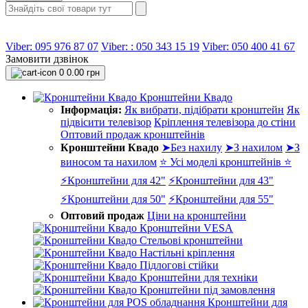
Viber: 095 976 87 07
Viber: : 050 343 15 19‬
Viber: 050 400 41 67
Замовити дзвінок
0
0.00 грн
Кронштейни Квадо
Інформація:
Як вибрати, підібрати кронштейн
Як
підвісити телевізор
Кріплення телевізора до стіни
Оптовий продаж кронштейнів
Кронштейни Квадо
➤Без нахилу
➤З нахилом
➤З
виносом та нахилом
⭐ Усі моделі кронштейнів ⭐
⚡Кронштейни для 42"
⚡Кронштейни для 43"
⚡Кронштейни для 50"
⚡Кронштейни для 55"
Оптовий продаж
Ціни на кронштейни
Кронштейни VESA
Стельові кронштейни
Настільні кріплення
Підлогові стійки
Кронштейни для техніки
Кронштейни під замовлення
Кронштейни для