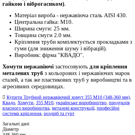
гайкою і віброгасиком)
.
Матеріал вироба - нержавіюча сталь AISI 430.
Центральна гайка: М10.
Ширина смуги: 25 мм.
Товщина смуги 2.0 мм.
Кріплення труби комплектується прокладками з
гуми (для зниження шуму і вібрацій).
Виробник: фірма "КВАДО".
Хомути нержавіючі
застосовують
для кріплення
металевих труб
з кольорових і нержавіючих марок
сталей, а так же пластикових труб у виробництві та в
агресивних середовищах.
Купити Трубний нержавіючий хомут 355 М10 (348-360 мм)
,
Квадо
,
Хомути
,
355 М10
,
українське виробництво
,
продукція
власного виробництва
,
металеві конструкції
,
професійні
системи кріплення
,
роздріб та гурт
Загальні дані
Діаметр
348-360 мм