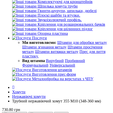
Комплектуючі для кронштейнів
Шпилька хомута труби
Гвинти-шурупи, шпильки, дюбелі
Плоскі шайби та втулки.
Звукоізолюючий профіль.
Кріплення для розширювальних бачків
Кріплення для щілинних підлог
Опорна пластина
Послуги
Ми виготовляємо:
Штампи для обробки металу
Штампи згинання металу
Штампи просічення
металу
Штампи витяжки металу
Прес для лиття
пластику.
Вид штампа
Вирубний
Пробивний
Формувальний
Універсальний
Виготовлення штампів
Виготовлення прес-форм
Металообробка на верстатах з ЧПУ
Хомути
Нержавіючі хомути
Трубний нержавіючий хомут 355 М10 (348-360 мм)
730.80 грн