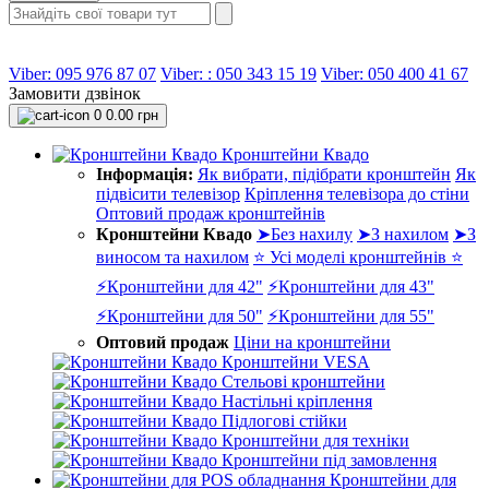
Viber: 095 976 87 07
Viber: : 050 343 15 19‬
Viber: 050 400 41 67
Замовити дзвінок
0
0.00 грн
Кронштейни Квадо
Інформація:
Як вибрати, підібрати кронштейн
Як
підвісити телевізор
Кріплення телевізора до стіни
Оптовий продаж кронштейнів
Кронштейни Квадо
➤Без нахилу
➤З нахилом
➤З
виносом та нахилом
⭐ Усі моделі кронштейнів ⭐
⚡Кронштейни для 42"
⚡Кронштейни для 43"
⚡Кронштейни для 50"
⚡Кронштейни для 55"
Оптовий продаж
Ціни на кронштейни
Кронштейни VESA
Стельові кронштейни
Настільні кріплення
Підлогові стійки
Кронштейни для техніки
Кронштейни під замовлення
Кронштейни для