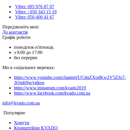
Viber: 095 976 87 07
Viber: : 050 343 15 19‬
Viber: 050 400 41 67
Передзвоніть мені
До контактів
Графік роботи
понеділок-п'ятниця,
з 9:00 до 17:00
без перерви
Ми в соціальних мережах:
https://www.youtube.com/channel/UCdqZXodKw2V5ZJo7-
3QmhNg/videos
https://www.instagram.com/kvado2019
https://www.facebook.com/kvado.com.ua
info@kvado.com.ua
Популярне
Хомути
Кронштейни KVADO