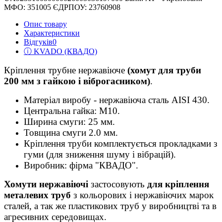
МФО: 351005 ЄДРПОУ: 23760908
Опис товару
Характеристики
Відгуків
0
ⓘ KVADO (КВАДО)
Кріплення трубне нержавіюче
(хомут для труби
200 мм з гайкою і віброгасником)
.
Матеріал виробу - нержавіюча сталь AISI 430.
Центральна гайка: М10.
Ширина смуги: 25 мм.
Товщина смуги 2.0 мм.
Кріплення труби комплектується прокладками з
гуми (для зниження шуму і вібрацій).
Виробник: фірма "КВАДО".
Хомути нержавіючі
застосовують
для кріплення
металевих труб
з кольорових і нержавіючих марок
сталей, а так же пластикових труб у виробництві та в
агресивних середовищах.