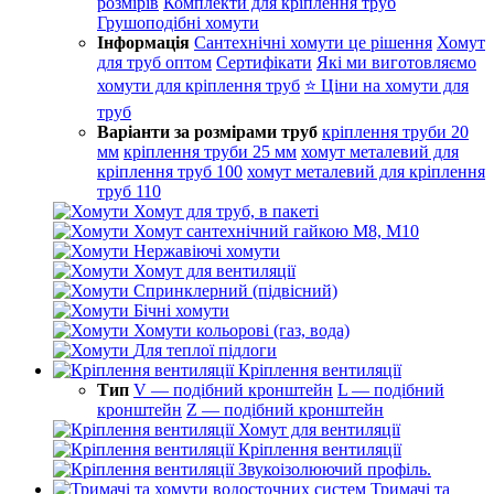
розмірів
Комплекти для кріплення труб
Грушоподібні хомути
Інформація
Сантехнічні хомути це рішення
Хомут
для труб оптом
Сертифікати
Які ми виготовляємо
хомути для кріплення труб
⭐ Ціни на хомути для
труб
Варіанти за розмірами труб
кріплення труби 20
мм
кріплення труби 25 мм
хомут металевий для
кріплення труб 100
хомут металевий для кріплення
труб 110
Хомут для труб, в пакеті
Хомут сантехнічний гайкою М8, М10
Нержавіючі хомути
Хомут для вентиляції
Спринклерний (підвісний)
Бічні хомути
Хомути кольорові (газ, вода)
Для теплої підлоги
Кріплення вентиляції
Тип
V — подібний кронштейн
L — подібний
кронштейн
Z — подібний кронштейн
Хомут для вентиляції
Кріплення вентиляції
Звукоізолюючий профіль.
Тримачі та