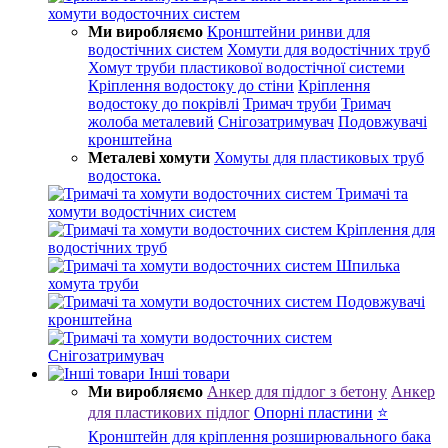
хомути водосточних систем
Ми виробляємо
Кронштейни ринви для
водостічних систем
Хомути для водостічних труб
Хомут труби пластикової водостічної системи
Кріплення водостоку до стіни
Кріплення
водостоку до покрівлі
Тримач труби
Тримач
жолоба металевий
Снігозатримувач
Подовжувачі
кронштейна
Металеві хомути
Хомуты для пластиковых труб
водостока.
Тримачі та
хомути водостічних систем
Кріплення для
водостічних труб
Шпилька
хомута труби
Подовжувачі
кронштейна
Снігозатримувач
Інші товари
Ми виробляємо
Анкер для підлог з бетону
Анкер
для пластикових підлог
Опорні пластини
⭐
Кронштейн для кріплення розширювального бака