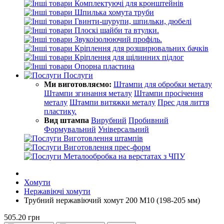
Комплектуючі для кронштейнів
Шпилька хомута труби
Гвинти-шурупи, шпильки, дюбелі
Плоскі шайби та втулки.
Звукоізолюючий профіль.
Кріплення для розширювальних бачків
Кріплення для щілинних підлог
Опорна пластина
Послуги
Ми виготовляємо:
Штампи для обробки металу
Штампи згинання металу
Штампи просічення
металу
Штампи витяжки металу
Прес для лиття
пластику.
Вид штампа
Вирубний
Пробивний
Формувальний
Універсальний
Виготовлення штампів
Виготовлення прес-форм
Металообробка на верстатах з ЧПУ
Хомути
Нержавіючі хомути
Трубний нержавіючий хомут 200 М10 (198-205 мм)
505.20 грн