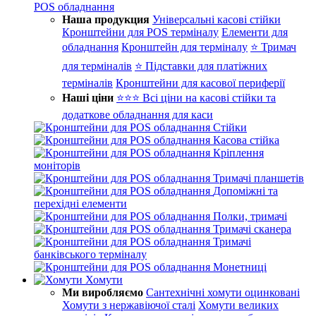
POS обладнання
Наша продукция
Універсальні касові стійки
Кронштейни для POS терміналу
Елементи для
обладнання
Кронштейн для терміналу
⭐ Тримач
для терміналів
⭐ Підставки для платіжних
терміналів
Кронштейни для касової периферії
Наші ціни
⭐⭐⭐ Всі ціни на касові стійки та
додаткове обладнання для каси
Стійки
Касова стійка
Кріплення
моніторів
Тримачі планшетів
Допоміжні та
перехідні елементи
Полки, тримачі
Тримачі сканера
Тримачі
банківського терміналу
Монетниці
Хомути
Ми виробляємо
Сантехнічні хомути оцинковані
Хомути з нержавіючої сталі
Хомути великих