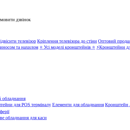
амовити дзвінок
ідвісити телевізор
Кріплення телевізора до стіни
Оптовий прода
иносом та нахилом
⭐ Усі моделі кронштейнів ⭐
⚡Кронштейни дл
 обладнання
тейни для POS терміналу
Елементи для обладнання
Кронштейн д
ферії
ове обладнання для каси