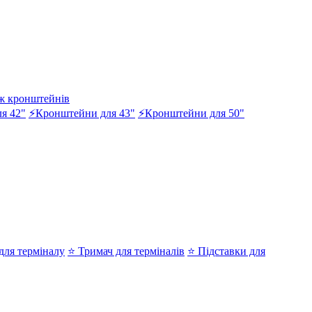
ж кронштейнів
я 42"
⚡Кронштейни для 43"
⚡Кронштейни для 50"
ля терміналу
⭐ Тримач для терміналів
⭐ Підставки для