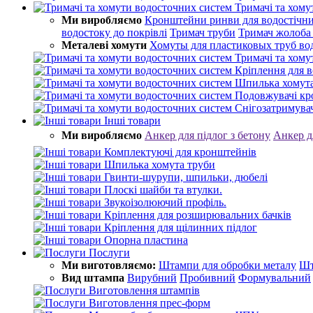
Тримачі та хому
Ми виробляємо
Кронштейни ринви для водостічни
водостоку до покрівлі
Тримач труби
Тримач жолоба
Металеві хомути
Хомуты для пластиковых труб во
Тримачі та хому
Кріплення для в
Шпилька хомута
Подовжувачі к
Снігозатримува
Інші товари
Ми виробляємо
Анкер для підлог з бетону
Анкер д
Комплектуючі для кронштейнів
Шпилька хомута труби
Гвинти-шурупи, шпильки, дюбелі
Плоскі шайби та втулки.
Звукоізолюючий профіль.
Кріплення для розширювальних бачків
Кріплення для щілинних підлог
Опорна пластина
Послуги
Ми виготовляємо:
Штампи для обробки металу
Шт
Вид штампа
Вирубний
Пробивний
Формувальний
Виготовлення штампів
Виготовлення прес-форм