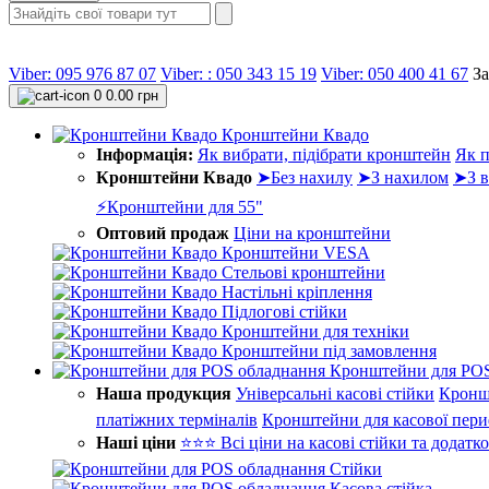
Viber: 095 976 87 07
Viber: : 050 343 15 19‬
Viber: 050 400 41 67
З
0
0.00 грн
Кронштейни Квадо
Інформація:
Як вибрати, підібрати кронштейн
Як п
Кронштейни Квадо
➤Без нахилу
➤З нахилом
➤З в
⚡Кронштейни для 55"
Оптовий продаж
Ціни на кронштейни
Кронштейни VESA
Стельові кронштейни
Настільні кріплення
Підлогові стійки
Кронштейни для техніки
Кронштейни під замовлення
Кронштейни для POS
Наша продукция
Універсальні касові стійки
Кронш
платіжних терміналів
Кронштейни для касової пери
Наші ціни
⭐⭐⭐ Всі ціни на касові стійки та додатк
Стійки
Касова стійка