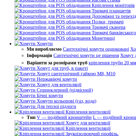
Кріплення моніторів
Тримачі планшетів
Допоміжні та перехі
Полки, тримачі
Тримачі сканера
Тримачі банківського
Монетниці
Хомути
Ми виробляємо
Сантехнічні хомути оцинковані
Хо
Інформація
Сантехнічні хомути це рішення
Хомут 
Варіанти за розмірами труб
кріплення труби 20 м
Хомут для труб, в пакеті
Хомут сантехнічний гайкою М8, М10
Нержавіючі хомути
Хомут для вентиляції
Спринклерний (підвісний)
Бічні хомути
Хомути кольорові (газ, вода)
Для теплої підлоги
Кріплення вентиляції
Тип
V — подібний кронштейн
L — подібний крон
Хомут для вентиляції
Кріплення вентиляції
Звукоізолюючий профіль.