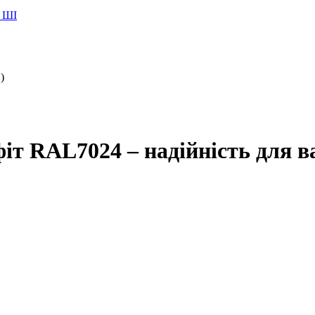
 ШІ
)
т RAL7024 – надійність для в