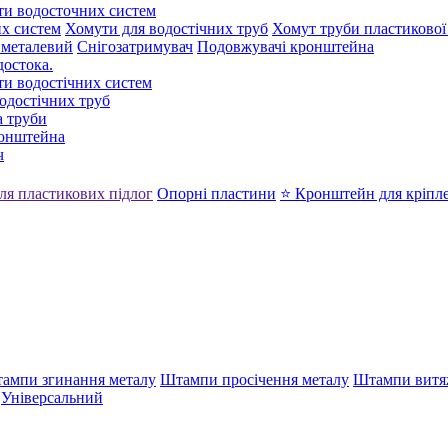
ти водосточних систем
х систем
Хомути для водостічних труб
Хомут труби пластикової
 металевий
Снігозатримувач
Подовжувачі кронштейна
достока.
ти водостічних систем
одостічних труб
 труби
ронштейна
ч
ля пластикових підлог
Опорні пластини
⭐ Кронштейн для кріпл
ампи згинання металу
Штампи просічення металу
Штампи витя
Універсальний