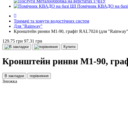
Металообробка на верстатах з ЧПУ
Помічник КВАДО на базі
Тримачі та хомути водостічних систем
Для "Rainway"
Кронштейн ринви М1-90, графіт RAL7024 (для "Rainway"
129.75 грн
97.31 грн
Купити
Кронштейн ринви М1-90, графі
В закладки
порівняння
Знижка