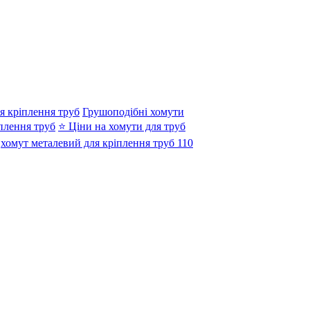
я кріплення труб
Грушоподібні хомути
плення труб
⭐ Ціни на хомути для труб
хомут металевий для кріплення труб 110