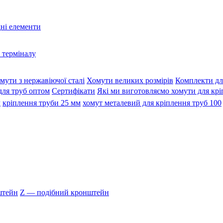
дні елементи
 терміналу
мути з нержавіючої сталі
Хомути великих розмірів
Комплекти дл
для труб оптом
Сертифікати
Які ми виготовляємо хомути для крі
м
кріплення труби 25 мм
хомут металевий для кріплення труб 100
штейн
Z — подібний кронштейн