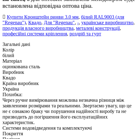
встановлена відповідна оптова ціна.
Купити Кронштейн ринви 3.0 мм
,
білий RAL9003 (для
"Regenau")
,
Квадо
,
Для "Regenau"
,
-
,
українське виробництво
,
продукція власного виробництва
,
металеві конструкції
,
професійні системи кріплення
,
роздріб та гурт
Загальні дані
Колір
білий
Матеріал
оцинкована сталь
Виробник
Квадо
Країна виробник
Україна
Похибка:
Через ручне вимірювання можлива незначна різниця між
заявленими розмірами та реальними. Звертаємо увагу, що це
не є ознакою браку чи порушення надійності виробу та не
призводить до погіршення його експлуатаційних
характеристик.
Системи водовідведення та комплектуючі
Покриття