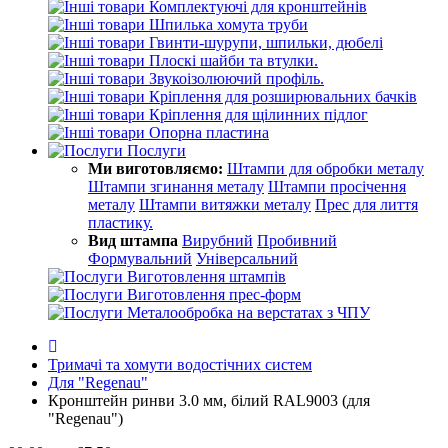
Комплектуючі для кронштейнів
Шпилька хомута труби
Гвинти-шурупи, шпильки, дюбелі
Плоскі шайби та втулки.
Звукоізолюючий профіль.
Кріплення для розширювальних бачків
Кріплення для щілинних підлог
Опорна пластина
Послуги
Ми виготовляємо:
Штампи для обробки металу
Штампи згинання металу
Штампи просічення
металу
Штампи витяжки металу
Прес для лиття
пластику.
Вид штампа
Вирубний
Пробивний
Формувальний
Універсальний
Виготовлення штампів
Виготовлення прес-форм
Металообробка на верстатах з ЧПУ
Тримачі та хомути водостічних систем
Для "Regenau"
Кронштейн ринви 3.0 мм, білий RAL9003 (для
"Regenau")