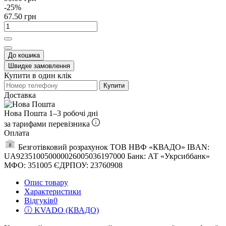
-25%
67.50 грн
До кошика
Швидке замовлення
Купити в один клік
Купити
Доставка
Нова Пошта
1–3 робочі дні
за тарифами перевізника
Оплата
Безготівковий розрахунок ТОВ НВФ «КВАДО» IBAN:
UA923510050000026005036197000 Банк: АТ «Укрсиббанк»
МФО: 351005 ЄДРПОУ: 23760908
Опис товару
Характеристики
Відгуків
0
ⓘ KVADO (КВАДО)