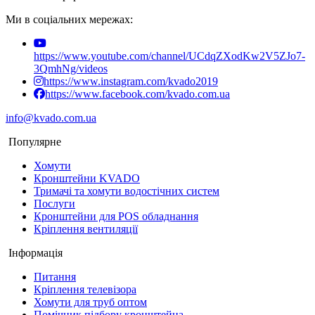
Ми в соціальних мережах:
https://www.youtube.com/channel/UCdqZXodKw2V5ZJo7-
3QmhNg/videos
https://www.instagram.com/kvado2019
https://www.facebook.com/kvado.com.ua
info@kvado.com.ua
Популярне
Хомути
Кронштейни KVADO
Тримачі та хомути водостічних систем
Послуги
Кронштейни для POS обладнання
Кріплення вентиляції
Інформація
Питання
Кріплення телевізора
Хомути для труб оптом
Помічник підбору кронштейна