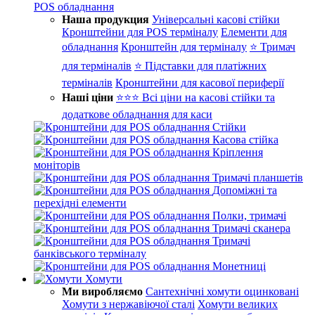
POS обладнання
Наша продукция
Універсальні касові стійки
Кронштейни для POS терміналу
Елементи для
обладнання
Кронштейн для терміналу
⭐ Тримач
для терміналів
⭐ Підставки для платіжних
терміналів
Кронштейни для касової периферії
Наші ціни
⭐⭐⭐ Всі ціни на касові стійки та
додаткове обладнання для каси
Стійки
Касова стійка
Кріплення
моніторів
Тримачі планшетів
Допоміжні та
перехідні елементи
Полки, тримачі
Тримачі сканера
Тримачі
банківського терміналу
Монетниці
Хомути
Ми виробляємо
Сантехнічні хомути оцинковані
Хомути з нержавіючої сталі
Хомути великих