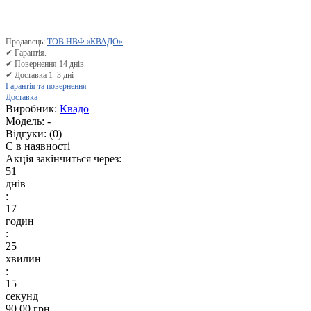
Продавець:
ТОВ НВФ «КВАДО»
✔ Гарантія.
✔ Повернення 14 днів
✔ Доставка 1–3 дні
Гарантія та повернення
Доставка
Виробник:
Квадо
Модель:
-
Відгуки:
(0)
Є в наявності
Акція закінчиться через:
51
днів
:
17
годин
:
25
хвилин
:
14
секунд
90.00 грн