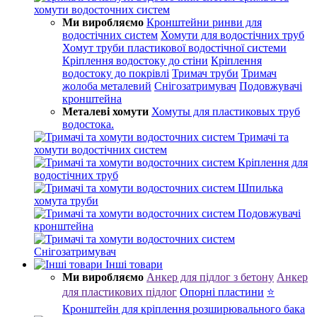
хомути водосточних систем
Ми виробляємо
Кронштейни ринви для
водостічних систем
Хомути для водостічних труб
Хомут труби пластикової водостічної системи
Кріплення водостоку до стіни
Кріплення
водостоку до покрівлі
Тримач труби
Тримач
жолоба металевий
Снігозатримувач
Подовжувачі
кронштейна
Металеві хомути
Хомуты для пластиковых труб
водостока.
Тримачі та
хомути водостічних систем
Кріплення для
водостічних труб
Шпилька
хомута труби
Подовжувачі
кронштейна
Снігозатримувач
Інші товари
Ми виробляємо
Анкер для підлог з бетону
Анкер
для пластикових підлог
Опорні пластини
⭐
Кронштейн для кріплення розширювального бака