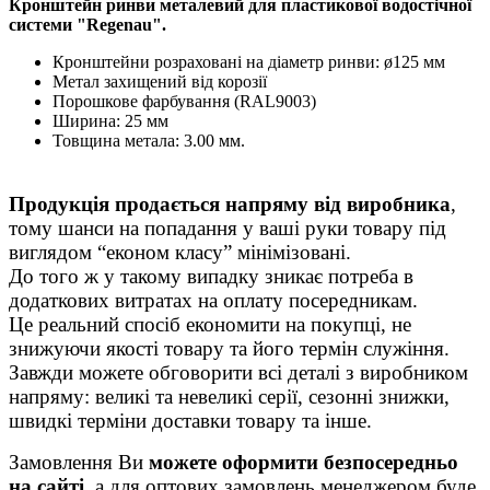
Кронштейн ринви металевий для пластикової водостічної
системи "Regenau".
Кронштейни розраховані на діаметр ринви: ø125 мм
Метал захищений від корозії
Порошкове фарбування (RAL9003)
Ширина: 25 мм
Товщина метала: 3.00 мм.
Продукція продається напряму від виробника
,
тому шанси на попадання у ваші руки товару під
виглядом “економ класу” мінімізовані.
До того ж у такому випадку зникає потреба в
додаткових витратах на оплату посередникам.
Це реальний спосіб економити на покупці, не
знижуючи якості товару та його термін служіння.
Завжди можете обговорити всі деталі з виробником
напряму: великі та невеликі серії, сезонні знижки,
швидкі терміни доставки товару та інше.
Замовлення Ви
можете оформити безпосередньо
на сайті,
а для оптових замовлень менеджером буде