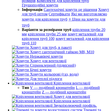
розмірів
Комплекти для кріплення труб
Грушоподібні хомути
Інформація
Сантехнічні хомути це рішення
Хомут
для труб оптом
Сертифікати
Які ми виготовляємо
хомути для кріплення труб
⭐ Ціни на хомути для
труб
Варіанти за розмірами труб
кріплення труби 20
мм
кріплення труби 25 мм
хомут металевий для
кріплення труб 100
хомут металевий для кріплення
труб 110
Хомут для труб, в пакеті
Хомут сантехнічний гайкою М8, М10
Нержавіючі хомути
Хомут для вентиляції
Спринклерний (підвісний)
Бічні хомути
Хомути кольорові (газ, вода)
Для теплої підлоги
Кріплення вентиляції
Тип
V — подібний кронштейн
L — подібний
кронштейн
Z — подібний кронштейн
Хомут для вентиляції
Кріплення вентиляції
Звукоізолюючий профіль.
Тримачі та