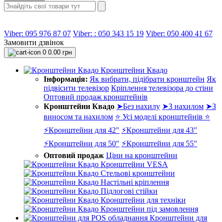
Viber: 095 976 87 07
Viber: : 050 343 15 19‬
Viber: 050 400 41 67
Замовити дзвінок
0
0.00 грн
Кронштейни Квадо
Інформація:
Як вибрати, підібрати кронштейн
Як
підвісити телевізор
Кріплення телевізора до стіни
Оптовий продаж кронштейнів
Кронштейни Квадо
➤Без нахилу
➤З нахилом
➤З
виносом та нахилом
⭐ Усі моделі кронштейнів ⭐
⚡Кронштейни для 42"
⚡Кронштейни для 43"
⚡Кронштейни для 50"
⚡Кронштейни для 55"
Оптовий продаж
Ціни на кронштейни
Кронштейни VESA
Стельові кронштейни
Настільні кріплення
Підлогові стійки
Кронштейни для техніки
Кронштейни під замовлення
Кронштейни для