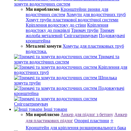
хомути водосточних систем
Ми виробляємо
Кронштейни ринви для
водостічних систем
Хомути для водостічних труб
Хомут труби пластикової водостічної системи
Кріплення водостоку до стіни
Кріплення
водостоку до покрівлі
Тримач труби
Тримач
жолоба металевий
Снігозатримувач
Подовжувачі
кронштейна
Металеві хомути
Хомуты для пластиковых труб
водостока.
Тримачі та
хомути водостічних систем
Кріплення для
водостічних труб
Шпилька
хомута труби
Подовжувачі
кронштейна
Снігозатримувач
Інші товари
Ми виробляємо
Анкер для підлог з бетону
Анкер
для пластикових підлог
Опорні пластини
⭐
Кронштейн для кріплення розширювального бака