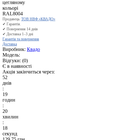
Продавець:
ТОВ НВФ «КВАДО»
✔ Гарантія.
✔ Повернення 14 днів
✔ Доставка 1–3 дні
Гарантія та повернення
Доставка
Виробник:
Квадо
Модель:
Відгуки:
(0)
Є в наявності
Акція закінчиться через:
52
днів
:
19
годин
:
20
хвилин
:
18
секунд
129.75 грн