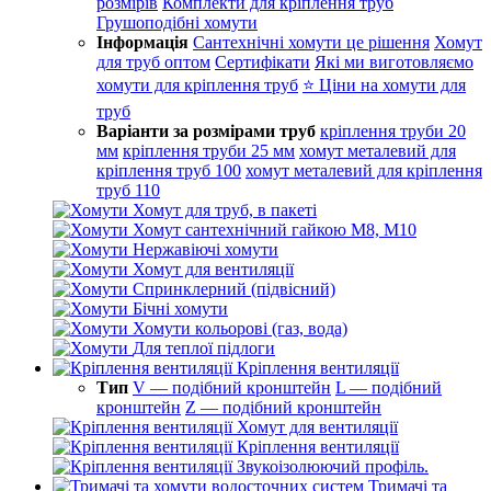
розмірів
Комплекти для кріплення труб
Грушоподібні хомути
Інформація
Сантехнічні хомути це рішення
Хомут
для труб оптом
Сертифікати
Які ми виготовляємо
хомути для кріплення труб
⭐ Ціни на хомути для
труб
Варіанти за розмірами труб
кріплення труби 20
мм
кріплення труби 25 мм
хомут металевий для
кріплення труб 100
хомут металевий для кріплення
труб 110
Хомут для труб, в пакеті
Хомут сантехнічний гайкою М8, М10
Нержавіючі хомути
Хомут для вентиляції
Спринклерний (підвісний)
Бічні хомути
Хомути кольорові (газ, вода)
Для теплої підлоги
Кріплення вентиляції
Тип
V — подібний кронштейн
L — подібний
кронштейн
Z — подібний кронштейн
Хомут для вентиляції
Кріплення вентиляції
Звукоізолюючий профіль.
Тримачі та