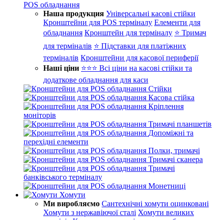
POS обладнання
Наша продукция
Універсальні касові стійки
Кронштейни для POS терміналу
Елементи для
обладнання
Кронштейн для терміналу
⭐ Тримач
для терміналів
⭐ Підставки для платіжних
терміналів
Кронштейни для касової периферії
Наші ціни
⭐⭐⭐ Всі ціни на касові стійки та
додаткове обладнання для каси
Стійки
Касова стійка
Кріплення
моніторів
Тримачі планшетів
Допоміжні та
перехідні елементи
Полки, тримачі
Тримачі сканера
Тримачі
банківського терміналу
Монетниці
Хомути
Ми виробляємо
Сантехнічні хомути оцинковані
Хомути з нержавіючої сталі
Хомути великих