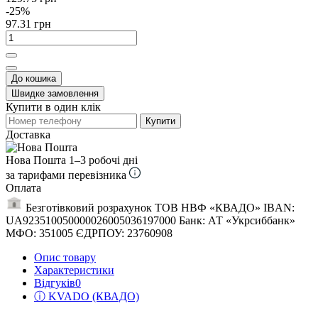
-25%
97.31 грн
До кошика
Швидке замовлення
Купити в один клік
Купити
Доставка
Нова Пошта
1–3 робочі дні
за тарифами перевізника
Оплата
Безготівковий розрахунок ТОВ НВФ «КВАДО» IBAN:
UA923510050000026005036197000 Банк: АТ «Укрсиббанк»
МФО: 351005 ЄДРПОУ: 23760908
Опис товару
Характеристики
Відгуків
0
ⓘ KVADO (КВАДО)