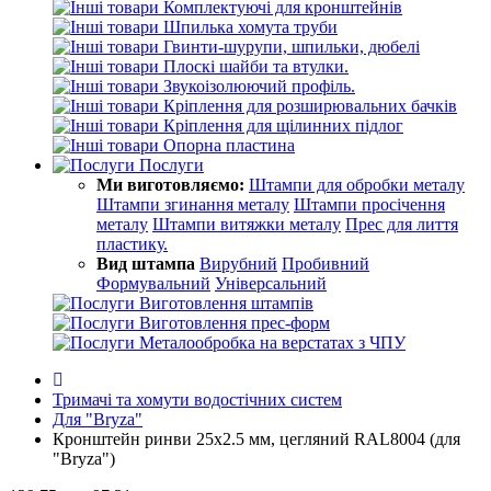
Комплектуючі для кронштейнів
Шпилька хомута труби
Гвинти-шурупи, шпильки, дюбелі
Плоскі шайби та втулки.
Звукоізолюючий профіль.
Кріплення для розширювальних бачків
Кріплення для щілинних підлог
Опорна пластина
Послуги
Ми виготовляємо:
Штампи для обробки металу
Штампи згинання металу
Штампи просічення
металу
Штампи витяжки металу
Прес для лиття
пластику.
Вид штампа
Вирубний
Пробивний
Формувальний
Універсальний
Виготовлення штампів
Виготовлення прес-форм
Металообробка на верстатах з ЧПУ
Тримачі та хомути водостічних систем
Для "Bryza"
Кронштейн ринви 25х2.5 мм, цегляний RAL8004 (для
"Bryza")