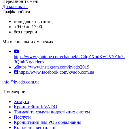
Передзвоніть мені
До контактів
Графік роботи
понеділок-п'ятниця,
з 9:00 до 17:00
без перерви
Ми в соціальних мережах:
https://www.youtube.com/channel/UCdqZXodKw2V5ZJo7-
3QmhNg/videos
https://www.instagram.com/kvado2019
https://www.facebook.com/kvado.com.ua
info@kvado.com.ua
Популярне
Хомути
Кронштейни KVADO
Тримачі та хомути водостічних систем
Послуги
Кронштейни для POS обладнання
Кріплення вентиляції