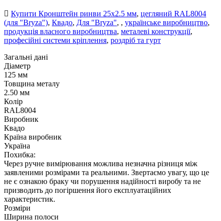
Купити Кронштейн ринви 25х2.5 мм
,
цегляний RAL8004
(для "Bryza")
,
Квадо
,
Для "Bryza"
,
,
українське виробництво
,
продукція власного виробництва
,
металеві конструкції
,
професійні системи кріплення
,
роздріб та гурт
Загальні дані
Діаметр
125 мм
Товщина металу
2.50 мм
Колір
RAL8004
Виробник
Квадо
Країна виробник
Україна
Похибка:
Через ручне вимірювання можлива незначна різниця між
заявленими розмірами та реальними. Звертаємо увагу, що це
не є ознакою браку чи порушення надійності виробу та не
призводить до погіршення його експлуатаційних
характеристик.
Розміри
Ширина полоси