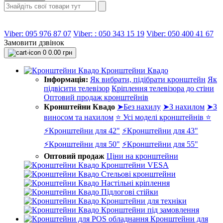
Viber: 095 976 87 07
Viber: : 050 343 15 19‬
Viber: 050 400 41 67
Замовити дзвінок
0
0.00 грн
Кронштейни Квадо
Інформація:
Як вибрати, підібрати кронштейн
Як
підвісити телевізор
Кріплення телевізора до стіни
Оптовий продаж кронштейнів
Кронштейни Квадо
➤Без нахилу
➤З нахилом
➤З
виносом та нахилом
⭐ Усі моделі кронштейнів ⭐
⚡Кронштейни для 42"
⚡Кронштейни для 43"
⚡Кронштейни для 50"
⚡Кронштейни для 55"
Оптовий продаж
Ціни на кронштейни
Кронштейни VESA
Стельові кронштейни
Настільні кріплення
Підлогові стійки
Кронштейни для техніки
Кронштейни під замовлення
Кронштейни для