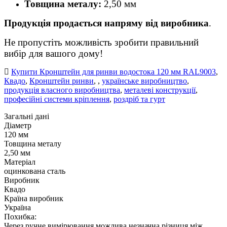
Товщина металу:
2,50 мм
Продукція продається напряму від виробника
.
Не пропустіть можливість зробити правильний
вибір для вашого дому!
Купити Кронштейн для ринви водостока 120 мм RAL9003
,
Квадо
,
Кронштейн ринви
,
,
українське виробництво
,
продукція власного виробництва
,
металеві конструкції
,
професійні системи кріплення
,
роздріб та гурт
Загальні дані
Діаметр
120 мм
Товщина металу
2,50 мм
Матеріал
оцинкована сталь
Виробник
Квадо
Країна виробник
Україна
Похибка:
Через ручне вимірювання можлива незначна різниця між