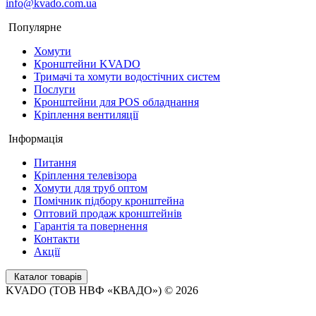
info@kvado.com.ua
Популярне
Хомути
Кронштейни KVADO
Тримачі та хомути водостічних систем
Послуги
Кронштейни для POS обладнання
Кріплення вентиляції
Інформація
Питання
Кріплення телевізора
Хомути для труб оптом
Помічник підбору кронштейна
Оптовий продаж кронштейнів
Гарантія та повернення
Контакти
Акції
Каталог товарів
KVADO (ТОВ НВФ «КВАДО») © 2026