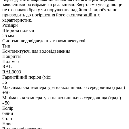
заявленими розмірами та реальними. Звертаємо увагу, що це
не є ознакою браку чи порушення надійності виробу та не
призводить до погіршення його експлуатаційних
характеристик.
Розміри
Ширина полоси
25 мм
Системи водовідведення та комплектуючі
Тип
Комплектуючі для водовідведення
Покриття
Полімер
RAL
RAL9003
Гарантійний період (міс)
36
Максимальна температура навколишнього середовища (град.)
+50
Мінімальна температура навколишнього середовища (град.)
- 50
Колір
білий
Стан
Нове
Вид водовідведення