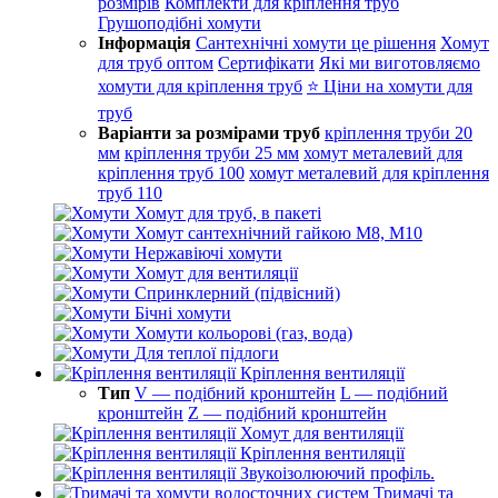
розмірів
Комплекти для кріплення труб
Грушоподібні хомути
Інформація
Сантехнічні хомути це рішення
Хомут
для труб оптом
Сертифікати
Які ми виготовляємо
хомути для кріплення труб
⭐ Ціни на хомути для
труб
Варіанти за розмірами труб
кріплення труби 20
мм
кріплення труби 25 мм
хомут металевий для
кріплення труб 100
хомут металевий для кріплення
труб 110
Хомут для труб, в пакеті
Хомут сантехнічний гайкою М8, М10
Нержавіючі хомути
Хомут для вентиляції
Спринклерний (підвісний)
Бічні хомути
Хомути кольорові (газ, вода)
Для теплої підлоги
Кріплення вентиляції
Тип
V — подібний кронштейн
L — подібний
кронштейн
Z — подібний кронштейн
Хомут для вентиляції
Кріплення вентиляції
Звукоізолюючий профіль.
Тримачі та