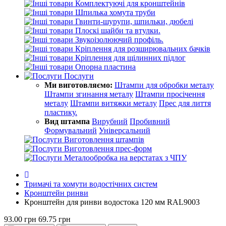
Комплектуючі для кронштейнів
Шпилька хомута труби
Гвинти-шурупи, шпильки, дюбелі
Плоскі шайби та втулки.
Звукоізолюючий профіль.
Кріплення для розширювальних бачків
Кріплення для щілинних підлог
Опорна пластина
Послуги
Ми виготовляємо:
Штампи для обробки металу
Штампи згинання металу
Штампи просічення
металу
Штампи витяжки металу
Прес для лиття
пластику.
Вид штампа
Вирубний
Пробивний
Формувальний
Універсальний
Виготовлення штампів
Виготовлення прес-форм
Металообробка на верстатах з ЧПУ
Тримачі та хомути водостічних систем
Кронштейн ринви
Кронштейн для ринви водостока 120 мм RAL9003
93.00 грн
69.75 грн