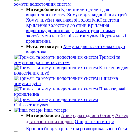
хомути водосточних систем
Ми виробляємо
Кронштейни ринви для
водостічних систем
Хомути для водостічних труб
Хомут труби пластикової водостічної системи
Кріплення водостоку до стіни
Кріплення
водостоку до покрівлі
Тримач труби
Тримач
жолоба металевий
Снігозатримувач
Подовжувачі
кронштейна
Металеві хомути
Хомуты для пластиковых труб
водостока.
Тримачі та
хомути водостічних систем
Кріплення для
водостічних труб
Шпилька
хомута труби
Подовжувачі
кронштейна
Снігозатримувач
Інші товари
Ми виробляємо
Анкер для підлог з бетону
Анкер
для пластикових підлог
Опорні пластини
⭐
Кронштейн для кріплення розширювального бака