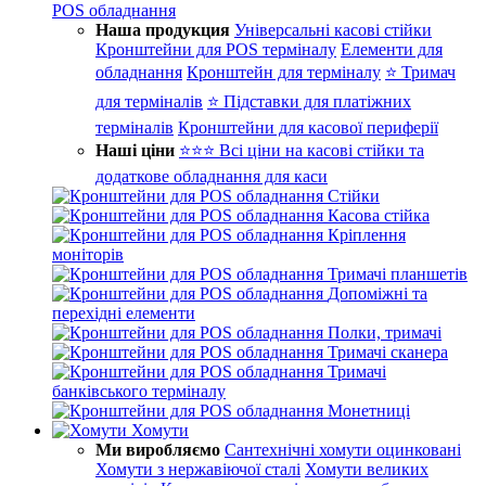
POS обладнання
Наша продукция
Універсальні касові стійки
Кронштейни для POS терміналу
Елементи для
обладнання
Кронштейн для терміналу
⭐ Тримач
для терміналів
⭐ Підставки для платіжних
терміналів
Кронштейни для касової периферії
Наші ціни
⭐⭐⭐ Всі ціни на касові стійки та
додаткове обладнання для каси
Стійки
Касова стійка
Кріплення
моніторів
Тримачі планшетів
Допоміжні та
перехідні елементи
Полки, тримачі
Тримачі сканера
Тримачі
банківського терміналу
Монетниці
Хомути
Ми виробляємо
Сантехнічні хомути оцинковані
Хомути з нержавіючої сталі
Хомути великих