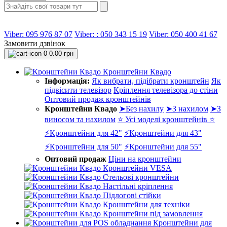
Viber: 095 976 87 07
Viber: : 050 343 15 19‬
Viber: 050 400 41 67
Замовити дзвінок
0
0.00 грн
Кронштейни Квадо
Інформація:
Як вибрати, підібрати кронштейн
Як
підвісити телевізор
Кріплення телевізора до стіни
Оптовий продаж кронштейнів
Кронштейни Квадо
➤Без нахилу
➤З нахилом
➤З
виносом та нахилом
⭐ Усі моделі кронштейнів ⭐
⚡Кронштейни для 42"
⚡Кронштейни для 43"
⚡Кронштейни для 50"
⚡Кронштейни для 55"
Оптовий продаж
Ціни на кронштейни
Кронштейни VESA
Стельові кронштейни
Настільні кріплення
Підлогові стійки
Кронштейни для техніки
Кронштейни під замовлення
Кронштейни для