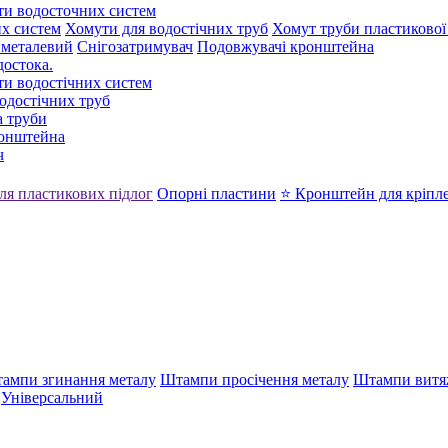
ти водосточних систем
х систем
Хомути для водостічних труб
Хомут труби пластикової
 металевий
Снігозатримувач
Подовжувачі кронштейна
достока.
ти водостічних систем
одостічних труб
 труби
ронштейна
ч
ля пластикових підлог
Опорні пластини
⭐ Кронштейн для кріпл
ампи згинання металу
Штампи просічення металу
Штампи витя
Універсальний