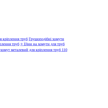
я кріплення труб
Грушоподібні хомути
плення труб
⭐ Ціни на хомути для труб
хомут металевий для кріплення труб 110