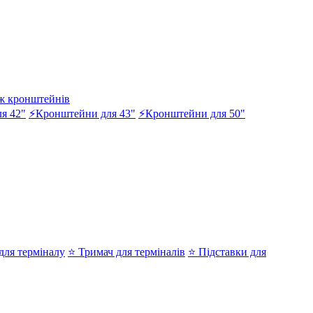
ж кронштейнів
я 42"
⚡Кронштейни для 43"
⚡Кронштейни для 50"
ля терміналу
⭐ Тримач для терміналів
⭐ Підставки для