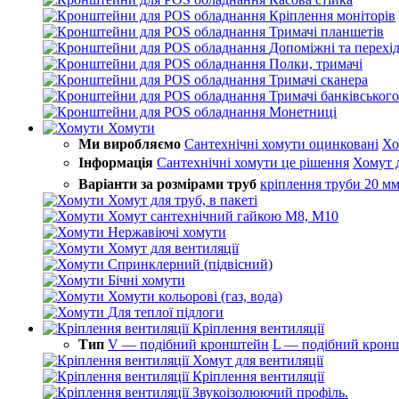
Кріплення моніторів
Тримачі планшетів
Допоміжні та перехі
Полки, тримачі
Тримачі сканера
Тримачі банківського
Монетниці
Хомути
Ми виробляємо
Сантехнічні хомути оцинковані
Хо
Інформація
Сантехнічні хомути це рішення
Хомут 
Варіанти за розмірами труб
кріплення труби 20 м
Хомут для труб, в пакеті
Хомут сантехнічний гайкою М8, М10
Нержавіючі хомути
Хомут для вентиляції
Спринклерний (підвісний)
Бічні хомути
Хомути кольорові (газ, вода)
Для теплої підлоги
Кріплення вентиляції
Тип
V — подібний кронштейн
L — подібний крон
Хомут для вентиляції
Кріплення вентиляції
Звукоізолюючий профіль.