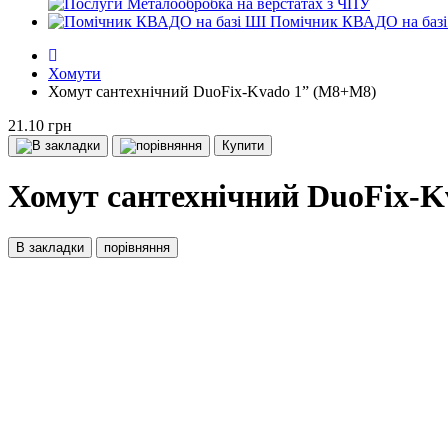
Металообробка на верстатах з ЧПУ
Помічник КВАДО на базі
Хомути
Хомут сантехнічний DuoFix-Kvado 1” (М8+М8)
21.10 грн
Купити
Хомут сантехнічний DuoFix-K
В закладки
порівняння