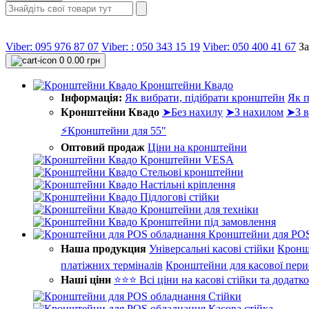
Viber: 095 976 87 07
Viber: : 050 343 15 19‬
Viber: 050 400 41 67
З
0
0.00 грн
Кронштейни Квадо
Інформація:
Як вибрати, підібрати кронштейн
Як п
Кронштейни Квадо
➤Без нахилу
➤З нахилом
➤З в
⚡Кронштейни для 55"
Оптовий продаж
Ціни на кронштейни
Кронштейни VESA
Стельові кронштейни
Настільні кріплення
Підлогові стійки
Кронштейни для техніки
Кронштейни під замовлення
Кронштейни для POS
Наша продукция
Універсальні касові стійки
Кронш
платіжних терміналів
Кронштейни для касової пери
Наші ціни
⭐⭐⭐ Всі ціни на касові стійки та додатк
Стійки
Касова стійка