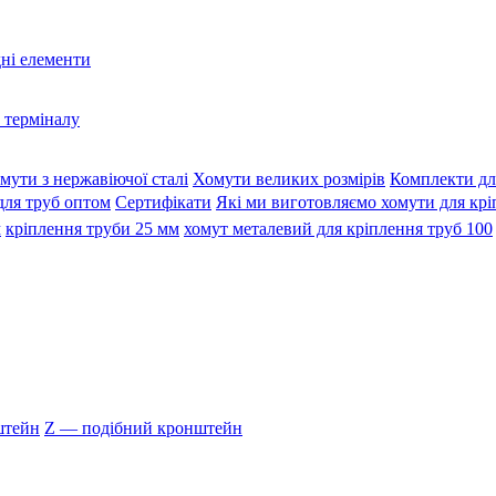
дні елементи
 терміналу
мути з нержавіючої сталі
Хомути великих розмірів
Комплекти дл
для труб оптом
Сертифікати
Які ми виготовляємо хомути для крі
м
кріплення труби 25 мм
хомут металевий для кріплення труб 100
штейн
Z — подібний кронштейн