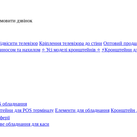
амовити дзвінок
ідвісити телевізор
Кріплення телевізора до стіни
Оптовий прода
иносом та нахилом
⭐ Усі моделі кронштейнів ⭐
⚡Кронштейни дл
 обладнання
тейни для POS терміналу
Елементи для обладнання
Кронштейн д
ферії
ове обладнання для каси