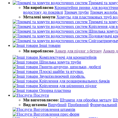
Тримачі та хому
Ми виробляємо
Кронштейни ринви для водостічни
водостоку до покрівлі
Тримач труби
Тримач жолоба
Металеві хомути
Хомуты для пластиковых труб во
Тримачі та хому
Кріплення для в
Шпилька хомута
Подовжувачі к
Снігозатримува
Інші товари
Ми виробляємо
Анкер для підлог з бетону
Анкер д
Комплектуючі для кронштейнів
Шпилька хомута труби
Гвинти-шурупи, шпильки, дюбелі
Плоскі шайби та втулки.
Звукоізолюючий профіль.
Кріплення для розширювальних бачків
Кріплення для щілинних підлог
Опорна пластина
Послуги
Ми виготовляємо:
Штампи для обробки металу
Шт
Вид штампа
Вирубний
Пробивний
Формувальний
Виготовлення штампів
Виготовлення прес-форм