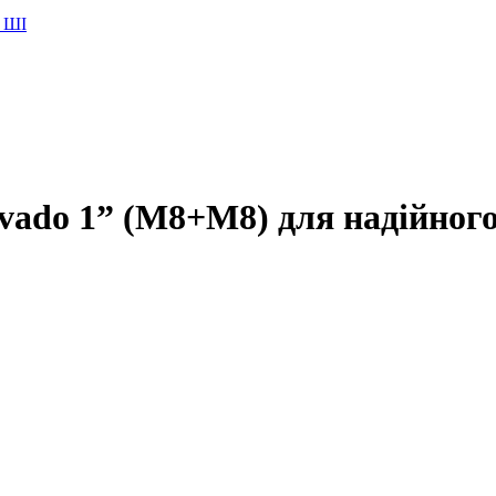
 ШІ
vado 1” (М8+М8) для надійног