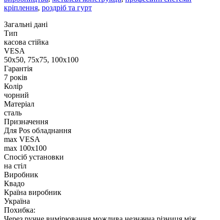
кріплення
,
роздріб та гурт
Загальні дані
Тип
касова стійка
VESA
50х50, 75х75, 100х100
Гарантія
7 років
Колір
чорний
Матеріал
сталь
Призначення
Для Pos обладнання
max VESA
max 100x100
Спосіб установки
на стіл
Виробник
Квадо
Країна виробник
Україна
Похибка:
Через ручне вимірювання можлива незначна різниця між