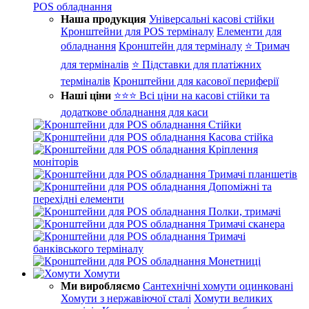
POS обладнання
Наша продукция
Універсальні касові стійки
Кронштейни для POS терміналу
Елементи для
обладнання
Кронштейн для терміналу
⭐ Тримач
для терміналів
⭐ Підставки для платіжних
терміналів
Кронштейни для касової периферії
Наші ціни
⭐⭐⭐ Всі ціни на касові стійки та
додаткове обладнання для каси
Стійки
Касова стійка
Кріплення
моніторів
Тримачі планшетів
Допоміжні та
перехідні елементи
Полки, тримачі
Тримачі сканера
Тримачі
банківського терміналу
Монетниці
Хомути
Ми виробляємо
Сантехнічні хомути оцинковані
Хомути з нержавіючої сталі
Хомути великих