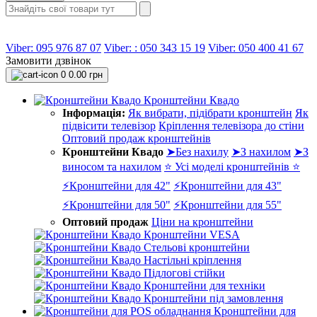
Viber: 095 976 87 07
Viber: : 050 343 15 19‬
Viber: 050 400 41 67
Замовити дзвінок
0
0.00 грн
Кронштейни Квадо
Інформація:
Як вибрати, підібрати кронштейн
Як
підвісити телевізор
Кріплення телевізора до стіни
Оптовий продаж кронштейнів
Кронштейни Квадо
➤Без нахилу
➤З нахилом
➤З
виносом та нахилом
⭐ Усі моделі кронштейнів ⭐
⚡Кронштейни для 42"
⚡Кронштейни для 43"
⚡Кронштейни для 50"
⚡Кронштейни для 55"
Оптовий продаж
Ціни на кронштейни
Кронштейни VESA
Стельові кронштейни
Настільні кріплення
Підлогові стійки
Кронштейни для техніки
Кронштейни під замовлення
Кронштейни для