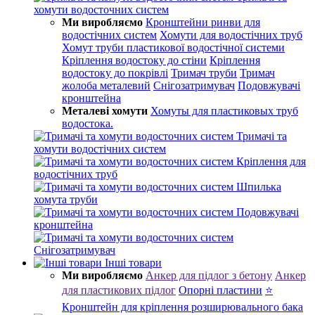
хомути водосточних систем
Ми виробляємо
Кронштейни ринви для
водостічних систем
Хомути для водостічних труб
Хомут труби пластикової водостічної системи
Кріплення водостоку до стіни
Кріплення
водостоку до покрівлі
Тримач труби
Тримач
жолоба металевий
Снігозатримувач
Подовжувачі
кронштейна
Металеві хомути
Хомуты для пластиковых труб
водостока.
Тримачі та
хомути водостічних систем
Кріплення для
водостічних труб
Шпилька
хомута труби
Подовжувачі
кронштейна
Снігозатримувач
Інші товари
Ми виробляємо
Анкер для підлог з бетону
Анкер
для пластикових підлог
Опорні пластини
⭐
Кронштейн для кріплення розширювального бака