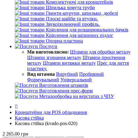
Комплектуючі для кронштейнів
Шпилька хомута труби
Гвинти-шурупи, шпильки, дюбелі
Плоскі шайби та втулки.
Звукоізолюючий профіль.
Кріплення для розширювальних бачків
Кріплення для щілинних підлог
Опорна пластина
Послуги
Ми виготовляємо:
Штампи для обробки металу
Штампи згинання металу
Штампи просічення
металу
Штампи витяжки металу
Прес для лиття
пластику.
Вид штампа
Вирубний
Пробивний
Формувальний
Універсальний
Виготовлення штампів
Виготовлення прес-форм
Металообробка на верстатах з ЧПУ
Кронштейни для POS обладнання
Касова стійка
Касова стійка (kvado-pos-020)
2 265.00 грн