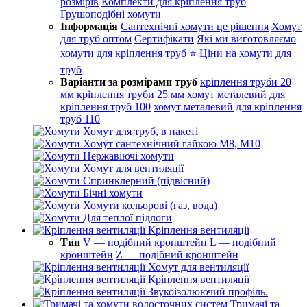
розмірів
Комплекти для кріплення труб
Грушоподібні хомути
Інформація
Сантехнічні хомути це рішення
Хомут
для труб оптом
Сертифікати
Які ми виготовляємо
хомути для кріплення труб
⭐ Ціни на хомути для
труб
Варіанти за розмірами труб
кріплення труби 20
мм
кріплення труби 25 мм
хомут металевий для
кріплення труб 100
хомут металевий для кріплення
труб 110
Хомут для труб, в пакеті
Хомут сантехнічний гайкою М8, М10
Нержавіючі хомути
Хомут для вентиляції
Спринклерний (підвісний)
Бічні хомути
Хомути кольорові (газ, вода)
Для теплої підлоги
Кріплення вентиляції
Тип
V — подібний кронштейн
L — подібний
кронштейн
Z — подібний кронштейн
Хомут для вентиляції
Кріплення вентиляції
Звукоізолюючий профіль.
Тримачі та