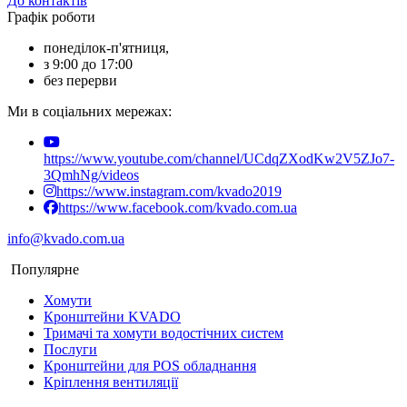
До контактів
Графік роботи
понеділок-п'ятниця,
з 9:00 до 17:00
без перерви
Ми в соціальних мережах:
https://www.youtube.com/channel/UCdqZXodKw2V5ZJo7-
3QmhNg/videos
https://www.instagram.com/kvado2019
https://www.facebook.com/kvado.com.ua
info@kvado.com.ua
Популярне
Хомути
Кронштейни KVADO
Тримачі та хомути водостічних систем
Послуги
Кронштейни для POS обладнання
Кріплення вентиляції