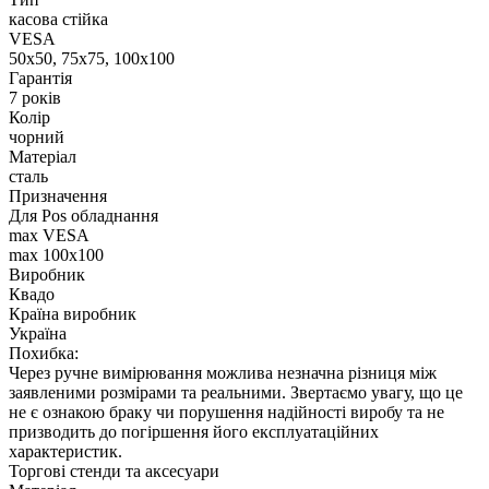
касова стійка
VESA
50х50, 75х75, 100х100
Гарантія
7 років
Колір
чорний
Матеріал
сталь
Призначення
Для Pos обладнання
max VESA
max 100x100
Виробник
Квадо
Країна виробник
Україна
Похибка:
Через ручне вимірювання можлива незначна різниця між
заявленими розмірами та реальними. Звертаємо увагу, що це
не є ознакою браку чи порушення надійності виробу та не
призводить до погіршення його експлуатаційних
характеристик.
Торгові стенди та аксесуари