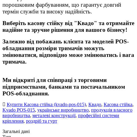
порошковим фарбуванням, що гарантує довгий
термін служби та високу надійність.
Виберіть касову стійку від "Квадо" та отримайте
надійне та зручне рішення для вашого бізнесу!
Залежно від побажань клієнта та моделей POS-
обладнання розміри тримачів можуть
змінюватися, відповідно може змінюватись і вага
тримача.
Ми відкриті для співпраці з торговими
підприємствами, банками та постачальником
POS-обладнання.
Купити Касова стійка (kvado-pos-015)
,
Квадо
,
Касова стійка
,
Kvado POS-015
,
українське виробництво
,
продукція власного
виробництва
,
металеві конструкції
,
професійні системи
кріплення
,
роздріб та гурт
Загальні дані
Тип