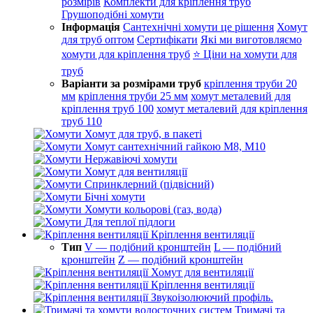
розмірів
Комплекти для кріплення труб
Грушоподібні хомути
Інформація
Сантехнічні хомути це рішення
Хомут
для труб оптом
Сертифікати
Які ми виготовляємо
хомути для кріплення труб
⭐ Ціни на хомути для
труб
Варіанти за розмірами труб
кріплення труби 20
мм
кріплення труби 25 мм
хомут металевий для
кріплення труб 100
хомут металевий для кріплення
труб 110
Хомут для труб, в пакеті
Хомут сантехнічний гайкою М8, М10
Нержавіючі хомути
Хомут для вентиляції
Спринклерний (підвісний)
Бічні хомути
Хомути кольорові (газ, вода)
Для теплої підлоги
Кріплення вентиляції
Тип
V — подібний кронштейн
L — подібний
кронштейн
Z — подібний кронштейн
Хомут для вентиляції
Кріплення вентиляції
Звукоізолюючий профіль.
Тримачі та