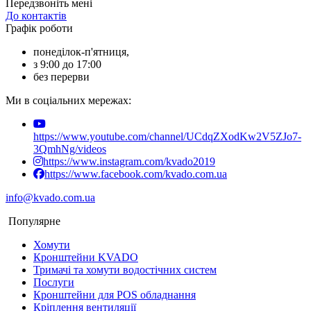
Передзвоніть мені
До контактів
Графік роботи
понеділок-п'ятниця,
з 9:00 до 17:00
без перерви
Ми в соціальних мережах:
https://www.youtube.com/channel/UCdqZXodKw2V5ZJo7-
3QmhNg/videos
https://www.instagram.com/kvado2019
https://www.facebook.com/kvado.com.ua
info@kvado.com.ua
Популярне
Хомути
Кронштейни KVADO
Тримачі та хомути водостічних систем
Послуги
Кронштейни для POS обладнання
Кріплення вентиляції