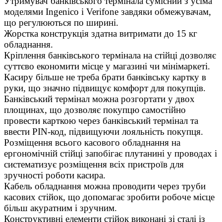
Утримувач банківського термінала сумісний з усіма
моделями Ingenico і Verifone завдяки обмежувачам,
що регулюються по ширині.
Жорстка конструкція здатна витримати до 15 кг
обладнання.
Кріплення банківського термінала на стійці дозволяє
суттєво економити місце у магазині чи мінімаркеті.
Касиру більше не треба брати банківську картку в
руки, що значно підвищує комфорт для покупців.
Банківський термінал можна розгортати у двох
площинах, що дозволяє покупцю самостійно
провести карткою через банківський термінал та
ввести PIN-код, підвищуючи лояльність покупця.
Розміщення всього касового обладнання на
ергономічній стійці запобігає плутанині у проводах і
систематизує розміщення всіх пристроїв для
зручності роботи касира.
Кабель обладнання можна проводити через труби
касових стійок, що допомагає зробити робоче місце
більш акуратним і зручним.
Конструктивні елементи стійок виконані зі сталі із