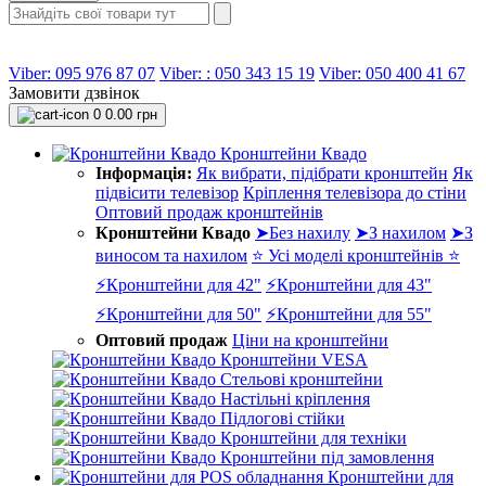
Viber: 095 976 87 07
Viber: : 050 343 15 19‬
Viber: 050 400 41 67
Замовити дзвінок
0
0.00 грн
Кронштейни Квадо
Інформація:
Як вибрати, підібрати кронштейн
Як
підвісити телевізор
Кріплення телевізора до стіни
Оптовий продаж кронштейнів
Кронштейни Квадо
➤Без нахилу
➤З нахилом
➤З
виносом та нахилом
⭐ Усі моделі кронштейнів ⭐
⚡Кронштейни для 42"
⚡Кронштейни для 43"
⚡Кронштейни для 50"
⚡Кронштейни для 55"
Оптовий продаж
Ціни на кронштейни
Кронштейни VESA
Стельові кронштейни
Настільні кріплення
Підлогові стійки
Кронштейни для техніки
Кронштейни під замовлення
Кронштейни для