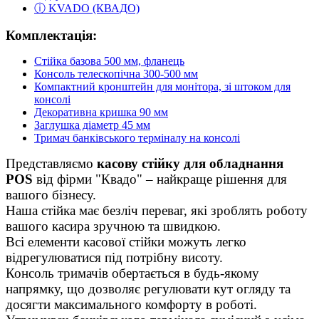
ⓘ KVADO (КВАДО)
Комплектація:
Стійка базова 500 мм, фланець
К
онсоль
телес
копічна 300-500
мм
Компактний кронштейн для монітора, зі штоком для
консолі
Декоративна кришка 90 мм
Заглушка діаметр 45 мм
Тримач банківського терміналу на консолі
Представляємо
касову стійку для обладнання
POS
від фірми "Квадо" – найкраще рішення для
вашого бізнесу.
Наша стійка має безліч переваг, які зроблять роботу
вашого касира зручною та швидкою.
Всі елементи касової стійки можуть легко
відрегулюватися під потрібну висоту.
Консоль тримачів обертається в будь-якому
напрямку, що дозволяє регулювати кут огляду та
досягти максимального комфорту в роботі.