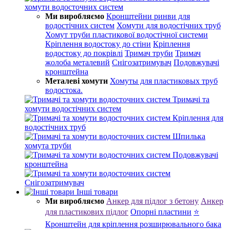
хомути водосточних систем
Ми виробляємо
Кронштейни ринви для
водостічних систем
Хомути для водостічних труб
Хомут труби пластикової водостічної системи
Кріплення водостоку до стіни
Кріплення
водостоку до покрівлі
Тримач труби
Тримач
жолоба металевий
Снігозатримувач
Подовжувачі
кронштейна
Металеві хомути
Хомуты для пластиковых труб
водостока.
Тримачі та
хомути водостічних систем
Кріплення для
водостічних труб
Шпилька
хомута труби
Подовжувачі
кронштейна
Снігозатримувач
Інші товари
Ми виробляємо
Анкер для підлог з бетону
Анкер
для пластикових підлог
Опорні пластини
⭐
Кронштейн для кріплення розширювального бака