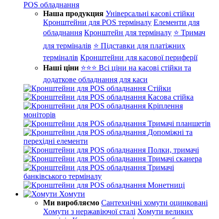
POS обладнання
Наша продукция
Універсальні касові стійки
Кронштейни для POS терміналу
Елементи для
обладнання
Кронштейн для терміналу
⭐ Тримач
для терміналів
⭐ Підставки для платіжних
терміналів
Кронштейни для касової периферії
Наші ціни
⭐⭐⭐ Всі ціни на касові стійки та
додаткове обладнання для каси
Стійки
Касова стійка
Кріплення
моніторів
Тримачі планшетів
Допоміжні та
перехідні елементи
Полки, тримачі
Тримачі сканера
Тримачі
банківського терміналу
Монетниці
Хомути
Ми виробляємо
Сантехнічні хомути оцинковані
Хомути з нержавіючої сталі
Хомути великих