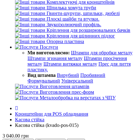
Комплектуючі для кронштейнів
Шпилька хомута труби
Гвинти-шурупи, шпильки, дюбелі
Плоскі шайби та втулки.
Звукоізолюючий профіль.
Кріплення для розширювальних бачків
Кріплення для щілинних підлог
Опорна пластина
Послуги
Ми виготовляємо:
Штампи для обробки металу
Штампи згинання металу
Штампи просічення
металу
Штампи витяжки металу
Прес для лиття
пластику.
Вид штампа
Вирубний
Пробивний
Формувальний
Універсальний
Виготовлення штампів
Виготовлення прес-форм
Металообробка на верстатах з ЧПУ
Кронштейни для POS обладнання
Касова стійка
Касова стійка (kvado-pos-015)
3 040.00 грн