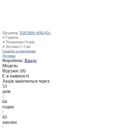
Продавець:
ТОВ НВФ «КВАДО»
✔ Гарантія.
✔ Повернення 14 днів
✔ Доставка 1–3 дні
Гарантія та повернення
Доставка
Виробник:
Квадо
Модель:
Відгуки:
(0)
Є в наявності
Акція закінчиться через:
53
днів
:
04
годин
:
43
хвилин
: