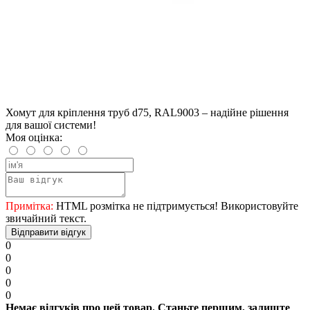
Хомут для кріплення труб d75, RAL9003 – надійне рішення
для вашої системи!
Моя оцінка:
Примітка:
HTML розмітка не підтримується! Використовуйте
звичайний текст.
Відправити відгук
0
0
0
0
0
Немає відгуків про цей товар. Станьте першим, залиште