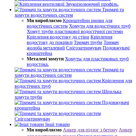
Звукоізолюючий профіль.
Тримачі та
хомути водосточних систем
Ми виробляємо
Кронштейни ринви для
водостічних систем
Хомути для водостічних труб
Хомут труби пластикової водостічної системи
Кріплення водостоку до стіни
Кріплення
водостоку до покрівлі
Тримач труби
Тримач
жолоба металевий
Снігозатримувач
Подовжувачі
кронштейна
Металеві хомути
Хомуты для пластиковых труб
водостока.
Тримачі та
хомути водостічних систем
Кріплення для
водостічних труб
Шпилька
хомута труби
Подовжувачі
кронштейна
Снігозатримувач
Інші товари
Ми виробляємо
Анкер для підлог з бетону
Анкер