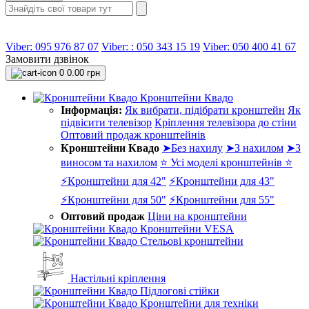
Viber: 095 976 87 07
Viber: : 050 343 15 19‬
Viber: 050 400 41 67
Замовити дзвінок
0
0.00 грн
Кронштейни Квадо
Інформація:
Як вибрати, підібрати кронштейн
Як
підвісити телевізор
Кріплення телевізора до стіни
Оптовий продаж кронштейнів
Кронштейни Квадо
➤Без нахилу
➤З нахилом
➤З
виносом та нахилом
⭐ Усі моделі кронштейнів ⭐
⚡Кронштейни для 42"
⚡Кронштейни для 43"
⚡Кронштейни для 50"
⚡Кронштейни для 55"
Оптовий продаж
Ціни на кронштейни
Кронштейни VESA
Стельові кронштейни
Настільні кріплення
Підлогові стійки
Кронштейни для техніки