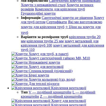
Ми виробляємо
Сантехнічні хомути оцинковані
Хомути з нержавіючої сталі
Хомути великих
розмірів
Комплекти для кріплення труб
Грушоподібні хомути
Інформація
Сантехнічні хомути це рішення
Хомут
для труб оптом
Сертифікати
Які ми виготовляємо
хомути для кріплення труб
⭐ Ціни на хомути для
труб
Варіанти за розмірами труб
кріплення труби 20
мм
кріплення труби 25 мм
хомут металевий для
кріплення труб 100
хомут металевий для кріплення
труб 110
Хомут для труб, в пакеті
Хомут сантехнічний гайкою М8, М10
Нержавіючі хомути
Хомут для вентиляції
Спринклерний (підвісний)
Бічні хомути
Хомути кольорові (газ, вода)
Для теплої підлоги
Кріплення вентиляції
Тип
V — подібний кронштейн
L — подібний
кронштейн
Z — подібний кронштейн
Хомут для вентиляції
Кріплення вентиляції