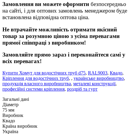
Замовлення ви можете оформити
безпосередньо
на сайті, і для оптових замовлень менеджером буде
встановлена відповідна оптова ціна.
Не втрачайте можливість отримати якісний
товар за розумною ціною з усіма перевагами
прямої співпраці з виробником!
Замовляйте прямо зараз і переконайтеся самі у
всіх перевагах!
Купити Хомут для водостічних труб d75
,
RAL9003
,
Квадо
,
Кріплення для водостічних труб
,
,
українське виробництво
,
продукція власного виробництва
,
металеві конструкції
,
професійні системи кріплення
,
роздріб та гурт
Загальні дані
Діаметр
75 мм
Виробник
Квадо
Країна виробник
Україна