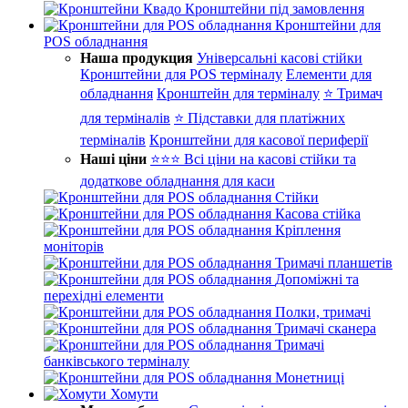
Кронштейни під замовлення
Кронштейни для
POS обладнання
Наша продукция
Універсальні касові стійки
Кронштейни для POS терміналу
Елементи для
обладнання
Кронштейн для терміналу
⭐ Тримач
для терміналів
⭐ Підставки для платіжних
терміналів
Кронштейни для касової периферії
Наші ціни
⭐⭐⭐ Всі ціни на касові стійки та
додаткове обладнання для каси
Стійки
Касова стійка
Кріплення
моніторів
Тримачі планшетів
Допоміжні та
перехідні елементи
Полки, тримачі
Тримачі сканера
Тримачі
банківського терміналу
Монетниці
Хомути