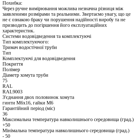
Похибка:
Через ручне вимірювання можлива незначна різниця між
заявленими розмірами та реальними. Звертаємо увагу, що це
не є ознакою браку чи порушення надійності виробу та не
призводить до погіршення його експлуатаційних
характеристик.
Системи водовідведення та комплектуючі
Тип комплектуючого:
Тримач водостічної труби
Тип
Комплектуючі для водовідведення
Покриття
Полімер
Діаметр хомута труби
75
RAL
RAL9003
З'єднання двох половинок хомута
гинти М6х16, гайки М6
Гарантійний період (міс)
36
Максимальна температура навколишнього середовища (град.)
+50
Мінімальна температура навколишнього середовища (град.)
- 50