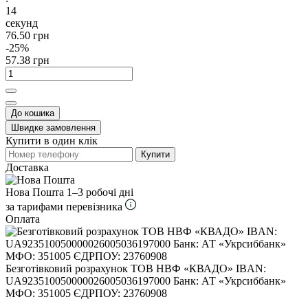
12
секунд
76.50 грн
-25%
57.38 грн
До кошика
Швидке замовлення
Купити в один клік
Купити
Доставка
Нова Пошта
1–3 робочі дні
за тарифами перевізника
Оплата
Безготівковий розрахунок ТОВ НВФ «КВАДО» IBAN:
UA923510050000026005036197000 Банк: АТ «Укрсиббанк»
МФО: 351005 ЄДРПОУ: 23760908