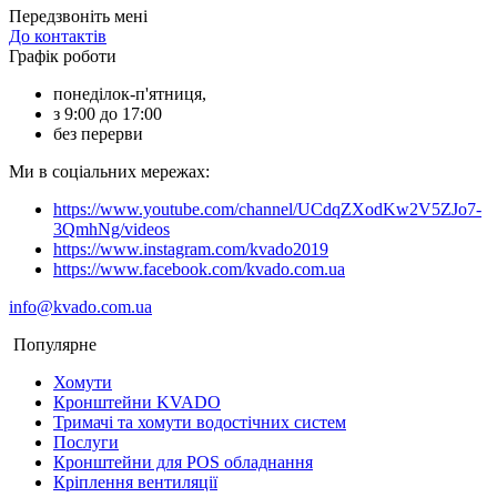
Передзвоніть мені
До контактів
Графік роботи
понеділок-п'ятниця,
з 9:00 до 17:00
без перерви
Ми в соціальних мережах:
https://www.youtube.com/channel/UCdqZXodKw2V5ZJo7-
3QmhNg/videos
https://www.instagram.com/kvado2019
https://www.facebook.com/kvado.com.ua
info@kvado.com.ua
Популярне
Хомути
Кронштейни KVADO
Тримачі та хомути водостічних систем
Послуги
Кронштейни для POS обладнання
Кріплення вентиляції