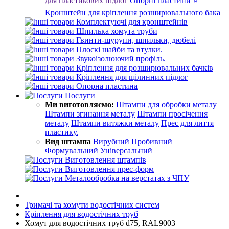
для пластикових підлог
Опорні пластини
⭐
Кронштейн для кріплення розширювального бака
Комплектуючі для кронштейнів
Шпилька хомута труби
Гвинти-шурупи, шпильки, дюбелі
Плоскі шайби та втулки.
Звукоізолюючий профіль.
Кріплення для розширювальних бачків
Кріплення для щілинних підлог
Опорна пластина
Послуги
Ми виготовляємо:
Штампи для обробки металу
Штампи згинання металу
Штампи просічення
металу
Штампи витяжки металу
Прес для лиття
пластику.
Вид штампа
Вирубний
Пробивний
Формувальний
Універсальний
Виготовлення штампів
Виготовлення прес-форм
Металообробка на верстатах з ЧПУ
Тримачі та хомути водостічних систем
Кріплення для водостічних труб
Хомут для водостічних труб d75, RAL9003