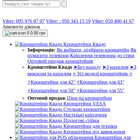
Viber: 095 976 87 07
Viber: : 050 343 15 19‬
Viber: 050 400 41 67
Замовити дзвінок
0
0.00 грн
Кронштейни Квадо
Інформація:
Як вибрати, підібрати кронштейн
Як
підвісити телевізор
Кріплення телевізора до стіни
Оптовий продаж кронштейнів
Кронштейни Квадо
➤Без нахилу
➤З нахилом
➤З
виносом та нахилом
⭐ Усі моделі кронштейнів ⭐
⚡Кронштейни для 42"
⚡Кронштейни для 43"
⚡Кронштейни для 50"
⚡Кронштейни для 55"
Оптовий продаж
Ціни на кронштейни
Кронштейни VESA
Стельові кронштейни
Настільні кріплення
Підлогові стійки
Кронштейни для техніки
Кронштейни під замовлення
Кронштейни для