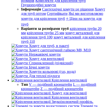
розмірів
Комплекти для кріплення труб
Грушоподібні хомути
Інформація
Сантехнічні хомути це рішення
Хомут
для труб оптом
Сертифікати
Які ми виготовляємо
хомути для кріплення труб
⭐ Ціни на хомути для
труб
Варіанти за розмірами труб
кріплення труби 20
мм
кріплення труби 25 мм
хомут металевий для
кріплення труб 100
хомут металевий для кріплення
труб 110
Хомут для труб, в пакеті
Хомут сантехнічний гайкою М8, М10
Нержавіючі хомути
Хомут для вентиляції
Спринклерний (підвісний)
Бічні хомути
Хомути кольорові (газ, вода)
Для теплої підлоги
Кріплення вентиляції
Тип
V — подібний кронштейн
L — подібний
кронштейн
Z — подібний кронштейн
Хомут для вентиляції
Кріплення вентиляції
Звукоізолюючий профіль.
Тримачі та