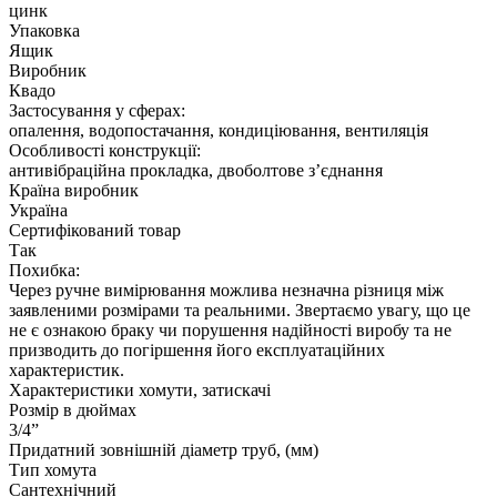
цинк
Упаковка
Ящик
Виробник
Квадо
Застосування у сферах:
опалення, водопостачання, кондиціювання, вентиляція
Особливості конструкції:
антивібраційна прокладка, двоболтове з’єднання
Країна виробник
Україна
Сертифікований товар
Так
Похибка:
Через ручне вимірювання можлива незначна різниця між
заявленими розмірами та реальними. Звертаємо увагу, що це
не є ознакою браку чи порушення надійності виробу та не
призводить до погіршення його експлуатаційних
характеристик.
Характеристики хомути, затискачі
Розмір в дюймах
3/4”
Придатний зовнішній діаметр труб, (мм)
Тип хомута
Сантехнічний