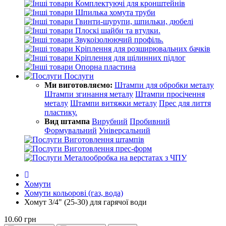
Комплектуючі для кронштейнів
Шпилька хомута труби
Гвинти-шурупи, шпильки, дюбелі
Плоскі шайби та втулки.
Звукоізолюючий профіль.
Кріплення для розширювальних бачків
Кріплення для щілинних підлог
Опорна пластина
Послуги
Ми виготовляємо:
Штампи для обробки металу
Штампи згинання металу
Штампи просічення
металу
Штампи витяжки металу
Прес для лиття
пластику.
Вид штампа
Вирубний
Пробивний
Формувальний
Універсальний
Виготовлення штампів
Виготовлення прес-форм
Металообробка на верстатах з ЧПУ
Хомути
Хомути кольорові (газ, вода)
Хомут 3/4" (25-30) для гарячої води
10.60 грн