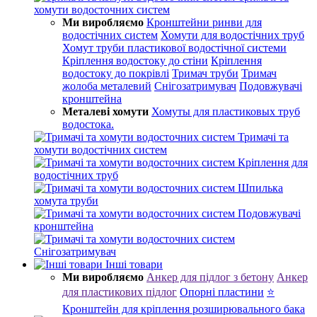
хомути водосточних систем
Ми виробляємо
Кронштейни ринви для
водостічних систем
Хомути для водостічних труб
Хомут труби пластикової водостічної системи
Кріплення водостоку до стіни
Кріплення
водостоку до покрівлі
Тримач труби
Тримач
жолоба металевий
Снігозатримувач
Подовжувачі
кронштейна
Металеві хомути
Хомуты для пластиковых труб
водостока.
Тримачі та
хомути водостічних систем
Кріплення для
водостічних труб
Шпилька
хомута труби
Подовжувачі
кронштейна
Снігозатримувач
Інші товари
Ми виробляємо
Анкер для підлог з бетону
Анкер
для пластикових підлог
Опорні пластини
⭐
Кронштейн для кріплення розширювального бака