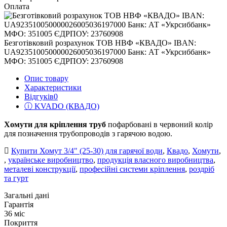
Оплата
Безготівковий розрахунок ТОВ НВФ «КВАДО» IBAN:
UA923510050000026005036197000 Банк: АТ «Укрсиббанк»
МФО: 351005 ЄДРПОУ: 23760908
Опис товару
Характеристики
Відгуків
0
ⓘ KVADO (КВАДО)
Хомути для кріплення труб
пофарбовані в червоний колір
для позначення трубопроводів з гарячою водою.
Купити Хомут 3/4" (25-30) для гарячої води
,
Квадо
,
Хомути
,
,
українське виробництво
,
продукція власного виробництва
,
металеві конструкції
,
професійні системи кріплення
,
роздріб
та гурт
Загальні дані
Гарантія
36 міс
Покриття