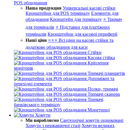
POS обладнання
Наша продукция
Універсальні касові стійки
Кронштейни для POS терміналу
Елементи для
обладнання
Кронштейн для терміналу
⭐ Тримач
для терміналів
⭐ Підставки для платіжних
терміналів
Кронштейни для касової периферії
Наші ціни
⭐⭐⭐ Всі ціни на касові стійки та
додаткове обладнання для каси
Стійки
Касова стійка
Кріплення
моніторів
Тримачі планшетів
Допоміжні та
перехідні елементи
Полки, тримачі
Тримачі сканера
Тримачі
банківського терміналу
Монетниці
Хомути
Ми виробляємо
Сантехнічні хомути оцинковані
Хомути з нержавіючої сталі
Хомути великих