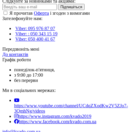
Слідкуйте за новинками та акціями:
Підпишіться
Я прочитав
Оферта
і згоден з вимогами
Зателефонуйте нам:
Viber: 095 976 87 07
Viber: : 050 343 15 19‬
Viber: 050 400 41 67
Передзвоніть мені
До контактів
Графік роботи
понеділок-п'ятниця,
з 9:00 до 17:00
без перерви
Ми в соціальних мережах:
https://www.youtube.com/channel/UCdqZXodKw2V5ZJo7-
3QmhNg/videos
https://www.instagram.com/kvado2019
https://www.facebook.com/kvado.com.ua
info@kvado.com.ua