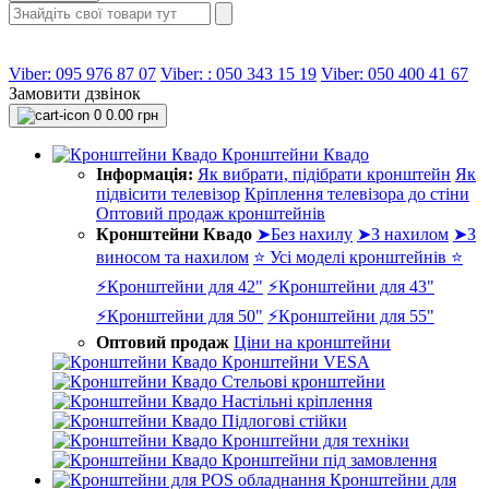
Viber: 095 976 87 07
Viber: : 050 343 15 19‬
Viber: 050 400 41 67
Замовити дзвінок
0
0.00 грн
Кронштейни Квадо
Інформація:
Як вибрати, підібрати кронштейн
Як
підвісити телевізор
Кріплення телевізора до стіни
Оптовий продаж кронштейнів
Кронштейни Квадо
➤Без нахилу
➤З нахилом
➤З
виносом та нахилом
⭐ Усі моделі кронштейнів ⭐
⚡Кронштейни для 42"
⚡Кронштейни для 43"
⚡Кронштейни для 50"
⚡Кронштейни для 55"
Оптовий продаж
Ціни на кронштейни
Кронштейни VESA
Стельові кронштейни
Настільні кріплення
Підлогові стійки
Кронштейни для техніки
Кронштейни під замовлення
Кронштейни для