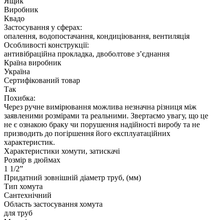
Ящик
Виробник
Квадо
Застосування у сферах:
опалення, водопостачання, кондиціювання, вентиляція
Особливості конструкції:
антивібраційна прокладка, двоболтове з’єднання
Країна виробник
Україна
Сертифікований товар
Так
Похибка:
Через ручне вимірювання можлива незначна різниця між
заявленими розмірами та реальними. Звертаємо увагу, що це
не є ознакою браку чи порушення надійності виробу та не
призводить до погіршення його експлуатаційних
характеристик.
Характеристики хомути, затискачі
Розмір в дюймах
1 1/2”
Придатний зовнішній діаметр труб, (мм)
Тип хомута
Сантехнічний
Область застосування хомута
для труб