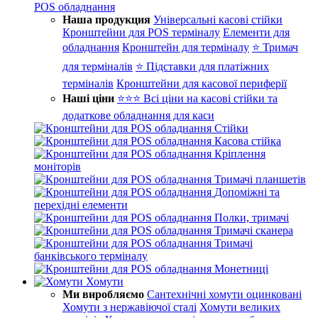
POS обладнання
Наша продукция
Універсальні касові стійки
Кронштейни для POS терміналу
Елементи для
обладнання
Кронштейн для терміналу
⭐ Тримач
для терміналів
⭐ Підставки для платіжних
терміналів
Кронштейни для касової периферії
Наші ціни
⭐⭐⭐ Всі ціни на касові стійки та
додаткове обладнання для каси
Стійки
Касова стійка
Кріплення
моніторів
Тримачі планшетів
Допоміжні та
перехідні елементи
Полки, тримачі
Тримачі сканера
Тримачі
банківського терміналу
Монетниці
Хомути
Ми виробляємо
Сантехнічні хомути оцинковані
Хомути з нержавіючої сталі
Хомути великих