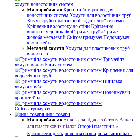
хомути водосточних систем
Ми виробляємо
Кронштейни ринви для
водостічних систем
Хомути для водостічних труб
Хомут труби пластикової водостічної системи
Кріплення водостоку до стіни
Кріплення
водостоку до покрівлі
Тримач труби
Тримач
жолоба металевий
Снігозатримувач
Подовжувачі
кронштейна
Металеві хомути
Хомуты для пластиковых труб
водостока.
Тримачі та
хомути водостічних систем
Кріплення для
водостічних труб
Шпилька
хомута труби
Подовжувачі
кронштейна
Снігозатримувач
Інші товари
Ми виробляємо
Анкер для підлог з бетону
Анкер
для пластикових підлог
Опорні пластини
⭐
Кронштейн для кріплення розширювального бака