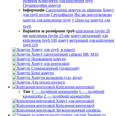
розмірів
Комплекти для кріплення труб
Грушоподібні хомути
Інформація
Сантехнічні хомути це рішення
Хомут
для труб оптом
Сертифікати
Які ми виготовляємо
хомути для кріплення труб
⭐ Ціни на хомути для
труб
Варіанти за розмірами труб
кріплення труби 20
мм
кріплення труби 25 мм
хомут металевий для
кріплення труб 100
хомут металевий для кріплення
труб 110
Хомут для труб, в пакеті
Хомут сантехнічний гайкою М8, М10
Нержавіючі хомути
Хомут для вентиляції
Спринклерний (підвісний)
Бічні хомути
Хомути кольорові (газ, вода)
Для теплої підлоги
Кріплення вентиляції
Тип
V — подібний кронштейн
L — подібний
кронштейн
Z — подібний кронштейн
Хомут для вентиляції
Кріплення вентиляції
Звукоізолюючий профіль.
Тримачі та