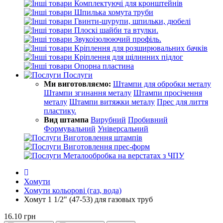
Комплектуючі для кронштейнів
Шпилька хомута труби
Гвинти-шурупи, шпильки, дюбелі
Плоскі шайби та втулки.
Звукоізолюючий профіль.
Кріплення для розширювальних бачків
Кріплення для щілинних підлог
Опорна пластина
Послуги
Ми виготовляємо:
Штампи для обробки металу
Штампи згинання металу
Штампи просічення
металу
Штампи витяжки металу
Прес для лиття
пластику.
Вид штампа
Вирубний
Пробивний
Формувальний
Універсальний
Виготовлення штампів
Виготовлення прес-форм
Металообробка на верстатах з ЧПУ
Хомути
Хомути кольорові (газ, вода)
Хомут 1 1/2" (47-53) для газовых труб
16.10 грн