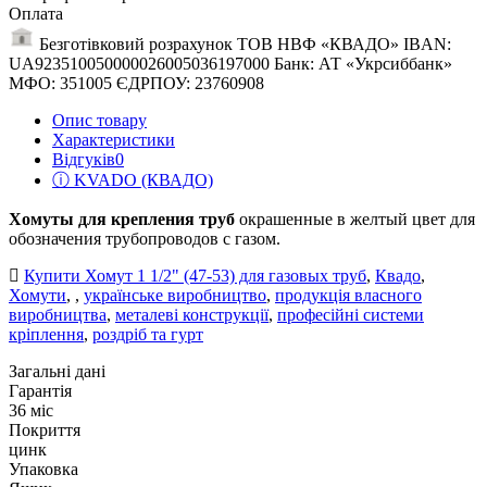
Оплата
Безготівковий розрахунок ТОВ НВФ «КВАДО» IBAN:
UA923510050000026005036197000 Банк: АТ «Укрсиббанк»
МФО: 351005 ЄДРПОУ: 23760908
Опис товару
Характеристики
Відгуків
0
ⓘ KVADO (КВАДО)
Хомуты для крепления труб
окрашенные в желтый цвет для
обозначения трубопроводов с газом.
Купити Хомут 1 1/2" (47-53) для газовых труб
,
Квадо
,
Хомути
,
,
українське виробництво
,
продукція власного
виробництва
,
металеві конструкції
,
професійні системи
кріплення
,
роздріб та гурт
Загальні дані
Гарантія
36 міс
Покриття
цинк
Упаковка