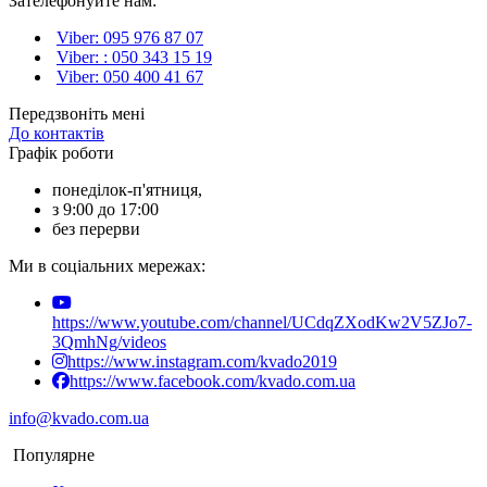
Зателефонуйте нам:
Viber: 095 976 87 07
Viber: : 050 343 15 19‬
Viber: 050 400 41 67
Передзвоніть мені
До контактів
Графік роботи
понеділок-п'ятниця,
з 9:00 до 17:00
без перерви
Ми в соціальних мережах:
https://www.youtube.com/channel/UCdqZXodKw2V5ZJo7-
3QmhNg/videos
https://www.instagram.com/kvado2019
https://www.facebook.com/kvado.com.ua
info@kvado.com.ua
Популярне