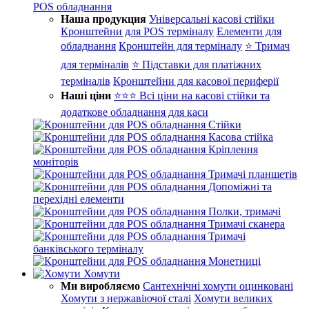
POS обладнання
Наша продукция
Універсальні касові стійки
Кронштейни для POS терміналу
Елементи для
обладнання
Кронштейн для терміналу
⭐ Тримач
для терміналів
⭐ Підставки для платіжних
терміналів
Кронштейни для касової периферії
Наші ціни
⭐⭐⭐ Всі ціни на касові стійки та
додаткове обладнання для каси
Стійки
Касова стійка
Кріплення
моніторів
Тримачі планшетів
Допоміжні та
перехідні елементи
Полки, тримачі
Тримачі сканера
Тримачі
банківського терміналу
Монетниці
Хомути
Ми виробляємо
Сантехнічні хомути оцинковані
Хомути з нержавіючої сталі
Хомути великих