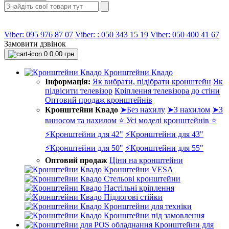
Viber: 095 976 87 07
Viber: : 050 343 15 19‬
Viber: 050 400 41 67
Замовити дзвінок
0
0.00 грн
Кронштейни Квадо
Інформація:
Як вибрати, підібрати кронштейн
Як
підвісити телевізор
Кріплення телевізора до стіни
Оптовий продаж кронштейнів
Кронштейни Квадо
➤Без нахилу
➤З нахилом
➤З
виносом та нахилом
⭐ Усі моделі кронштейнів ⭐
⚡Кронштейни для 42"
⚡Кронштейни для 43"
⚡Кронштейни для 50"
⚡Кронштейни для 55"
Оптовий продаж
Ціни на кронштейни
Кронштейни VESA
Стельові кронштейни
Настільні кріплення
Підлогові стійки
Кронштейни для техніки
Кронштейни під замовлення
Кронштейни для