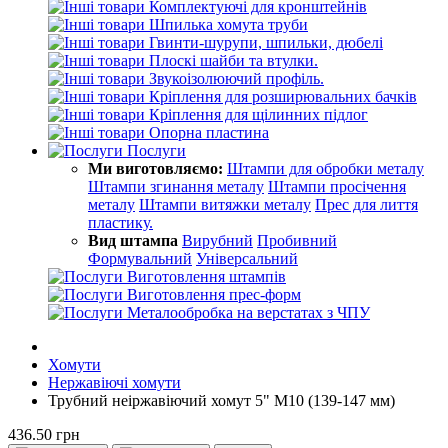
Комплектуючі для кронштейнів
Шпилька хомута труби
Гвинти-шурупи, шпильки, дюбелі
Плоскі шайби та втулки.
Звукоізолюючий профіль.
Кріплення для розширювальних бачків
Кріплення для щілинних підлог
Опорна пластина
Послуги
Ми виготовляємо:
Штампи для обробки металу
Штампи згинання металу
Штампи просічення
металу
Штампи витяжки металу
Прес для лиття
пластику.
Вид штампа
Вирубний
Пробивний
Формувальний
Універсальний
Виготовлення штампів
Виготовлення прес-форм
Металообробка на верстатах з ЧПУ
Хомути
Нержавіючі хомути
Трубний неіржавіючий хомут 5" М10 (139-147 мм)
436.50 грн