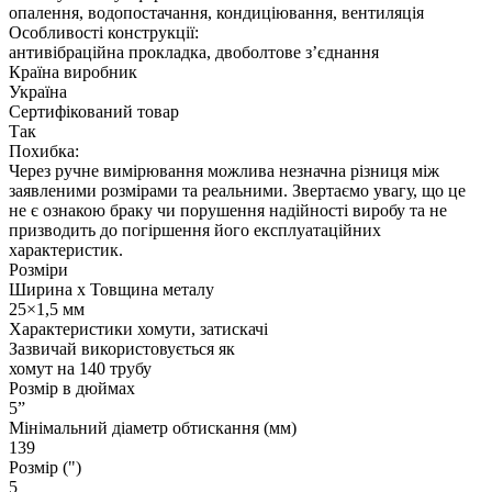
опалення, водопостачання, кондиціювання, вентиляція
Особливості конструкції:
антивібраційна прокладка, двоболтове з’єднання
Країна виробник
Україна
Сертифікований товар
Так
Похибка:
Через ручне вимірювання можлива незначна різниця між
заявленими розмірами та реальними. Звертаємо увагу, що це
не є ознакою браку чи порушення надійності виробу та не
призводить до погіршення його експлуатаційних
характеристик.
Розміри
Ширина х Товщина металу
25×1,5 мм
Характеристики хомути, затискачі
Зазвичай використовується як
хомут на 140 трубу
Розмір в дюймах
5”
Мінімальний діаметр обтискання (мм)
139
Розмір (")
5