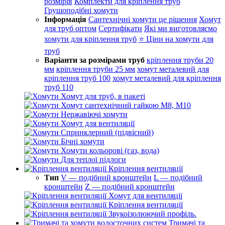
розмірів
Комплекти для кріплення труб
Грушоподібні хомути
Інформація
Сантехнічні хомути це рішення
Хомут
для труб оптом
Сертифікати
Які ми виготовляємо
хомути для кріплення труб
⭐ Ціни на хомути для
труб
Варіанти за розмірами труб
кріплення труби 20
мм
кріплення труби 25 мм
хомут металевий для
кріплення труб 100
хомут металевий для кріплення
труб 110
Хомут для труб, в пакеті
Хомут сантехнічний гайкою М8, М10
Нержавіючі хомути
Хомут для вентиляції
Спринклерний (підвісний)
Бічні хомути
Хомути кольорові (газ, вода)
Для теплої підлоги
Кріплення вентиляції
Тип
V — подібний кронштейн
L — подібний
кронштейн
Z — подібний кронштейн
Хомут для вентиляції
Кріплення вентиляції
Звукоізолюючий профіль.
Тримачі та