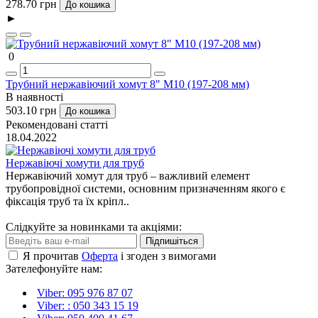
278.70 грн
До кошика
►
0
Трубний нержавіючий хомут 8" М10 (197-208 мм)
В наявності
503.10 грн
До кошика
Рекомендовані статті
18.04.2022
Нержавіючі хомути для труб
Нержавіючий хомут для труб – важливий елемент
трубопровідної системи, основним призначенням якого є
фіксація труб та їх кріпл..
Слідкуйте за новинками та акціями:
Підпишіться
Я прочитав
Оферта
і згоден з вимогами
Зателефонуйте нам:
Viber: 095 976 87 07
Viber: : 050 343 15 19‬