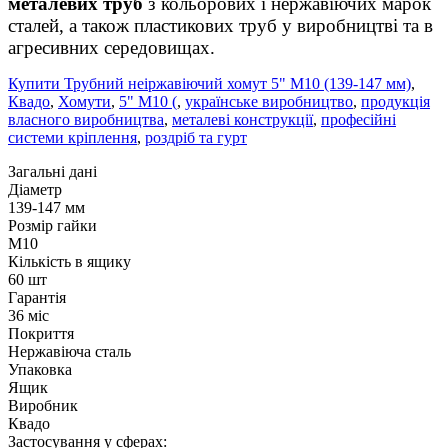
металевих труб
з кольорових і нержавіючих марок
сталей, а також пластикових труб у виробництві та в
агресивних середовищах.
Купити Трубний неіржавіючий хомут 5" М10 (139-147 мм)
,
Квадо
,
Хомути
,
5" М10 (
,
українське виробництво
,
продукція
власного виробництва
,
металеві конструкції
,
професійні
системи кріплення
,
роздріб та гурт
Загальні дані
Діаметр
139-147 мм
Розмір гайки
М10
Кількість в ящику
60 шт
Гарантія
36 міс
Покриття
Нержавіюча сталь
Упаковка
Ящик
Виробник
Квадо
Застосування у сферах: