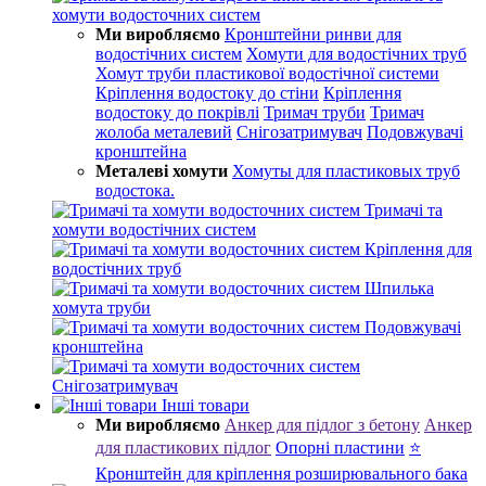
хомути водосточних систем
Ми виробляємо
Кронштейни ринви для
водостічних систем
Хомути для водостічних труб
Хомут труби пластикової водостічної системи
Кріплення водостоку до стіни
Кріплення
водостоку до покрівлі
Тримач труби
Тримач
жолоба металевий
Снігозатримувач
Подовжувачі
кронштейна
Металеві хомути
Хомуты для пластиковых труб
водостока.
Тримачі та
хомути водостічних систем
Кріплення для
водостічних труб
Шпилька
хомута труби
Подовжувачі
кронштейна
Снігозатримувач
Інші товари
Ми виробляємо
Анкер для підлог з бетону
Анкер
для пластикових підлог
Опорні пластини
⭐
Кронштейн для кріплення розширювального бака