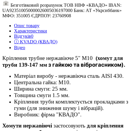
Безготівковий розрахунок ТОВ НВФ «КВАДО» IBAN:
UA923510050000026005036197000 Банк: АТ «Укрсиббанк»
МФО: 351005 ЄДРПОУ: 23760908
Опис товару
Характеристики
Відгуків
0
ⓘ KVADO (КВАДО)
Відео
Кріплення трубне нержавіюче 5" М10
(хомут для
з гайкою та віброгасником).
труби
139-147 мм
Матеріал виробу - нержавіюча сталь AISI 430.
Центральна гайка: М10.
Ширина смуги: 25 мм.
Товщина смуги 1.5 мм.
Кріплення труби комплектується прокладками з
гуми (для зниження шуму і вібрацій).
Виробник: фірма "КВАДО".
Хомути нержавіючі
застосовують
для кріплення