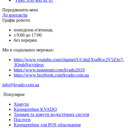
Viber: 050 400 41 67
Передзвоніть мені
До контактів
Графік роботи
понеділок-п'ятниця,
з 9:00 до 17:00
без перерви
Ми в соціальних мережах:
https://www.youtube.com/channel/UCdqZXodKw2V5ZJo7-
3QmhNg/videos
https://www.instagram.com/kvado2019
https://www.facebook.com/kvado.com.ua
info@kvado.com.ua
Популярне
Хомути
Кронштейни KVADO
Тримачі та хомути водостічних систем
Послуги
Кронштейни для POS обладнання