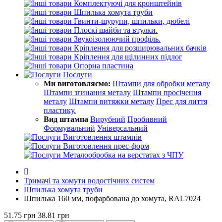
Комплектуючі для кронштейнів
Шпилька хомута труби
Гвинти-шурупи, шпильки, дюбелі
Плоскі шайби та втулки.
Звукоізолюючий профіль.
Кріплення для розширювальних бачків
Кріплення для щілинних підлог
Опорна пластина
Послуги
Ми виготовляємо:
Штампи для обробки металу
Штампи згинання металу
Штампи просічення
металу
Штампи витяжки металу
Прес для лиття
пластику.
Вид штампа
Вирубний
Пробивний
Формувальний
Універсальний
Виготовлення штампів
Виготовлення прес-форм
Металообробка на верстатах з ЧПУ
Тримачі та хомути водостічних систем
Шпилька хомута труби
Шпилька 160 мм, пофарбована до хомута, RAL7024
51.75 грн
38.81 грн