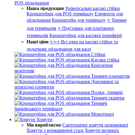
POS обладнання
Наша продукция
Універсальні касові стійки
Кронштейни для POS терміналу
Елементи для
обладнання
Кронштейн для терміналу
⭐ Тримач
для терміналів
⭐ Підставки для платіжних
терміналів
Кронштейни для касової периферії
Наші ціни
⭐⭐⭐ Всі ціни на касові стійки та
додаткове обладнання для каси
Стійки
Касова стійка
Кріплення
моніторів
Тримачі планшетів
Допоміжні та
перехідні елементи
Полки, тримачі
Тримачі сканера
Тримачі
банківського терміналу
Монетниці
Хомути
Ми виробляємо
Сантехнічні хомути оцинковані
Хомути з нержавіючої сталі
Хомути великих