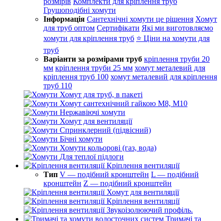
розмірів
Комплекти для кріплення труб
Грушоподібні хомути
Інформація
Сантехнічні хомути це рішення
Хомут
для труб оптом
Сертифікати
Які ми виготовляємо
хомути для кріплення труб
⭐ Ціни на хомути для
труб
Варіанти за розмірами труб
кріплення труби 20
мм
кріплення труби 25 мм
хомут металевий для
кріплення труб 100
хомут металевий для кріплення
труб 110
Хомут для труб, в пакеті
Хомут сантехнічний гайкою М8, М10
Нержавіючі хомути
Хомут для вентиляції
Спринклерний (підвісний)
Бічні хомути
Хомути кольорові (газ, вода)
Для теплої підлоги
Кріплення вентиляції
Тип
V — подібний кронштейн
L — подібний
кронштейн
Z — подібний кронштейн
Хомут для вентиляції
Кріплення вентиляції
Звукоізолюючий профіль.
Тримачі та