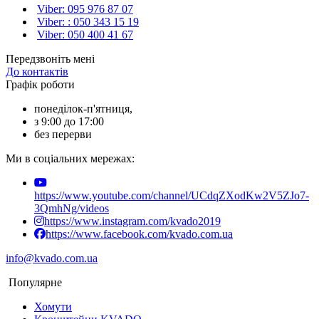
Viber: 095 976 87 07
Viber: : 050 343 15 19‬
Viber: 050 400 41 67
Передзвоніть мені
До контактів
Графік роботи
понеділок-п'ятниця,
з 9:00 до 17:00
без перерви
Ми в соціальних мережах:
https://www.youtube.com/channel/UCdqZXodKw2V5ZJo7-
3QmhNg/videos
https://www.instagram.com/kvado2019
https://www.facebook.com/kvado.com.ua
info@kvado.com.ua
Популярне
Хомути