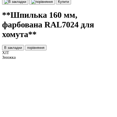
Купити
**Шпилька 160 мм,
фарбована RAL7024 для
хомута**
В закладки
порівняння
ХІТ
Знижка