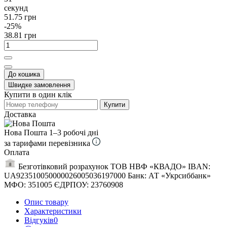
секунд
51.75 грн
-25%
38.81 грн
До кошика
Швидке замовлення
Купити в один клік
Купити
Доставка
Нова Пошта
1–3 робочі дні
за тарифами перевізника
Оплата
Безготівковий розрахунок ТОВ НВФ «КВАДО» IBAN:
UA923510050000026005036197000 Банк: АТ «Укрсиббанк»
МФО: 351005 ЄДРПОУ: 23760908
Опис товару
Характеристики
Відгуків
0