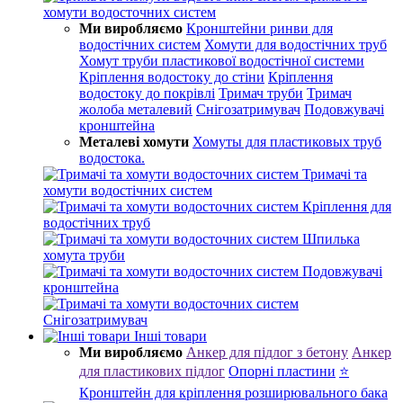
хомути водосточних систем
Ми виробляємо
Кронштейни ринви для
водостічних систем
Хомути для водостічних труб
Хомут труби пластикової водостічної системи
Кріплення водостоку до стіни
Кріплення
водостоку до покрівлі
Тримач труби
Тримач
жолоба металевий
Снігозатримувач
Подовжувачі
кронштейна
Металеві хомути
Хомуты для пластиковых труб
водостока.
Тримачі та
хомути водостічних систем
Кріплення для
водостічних труб
Шпилька
хомута труби
Подовжувачі
кронштейна
Снігозатримувач
Інші товари
Ми виробляємо
Анкер для підлог з бетону
Анкер
для пластикових підлог
Опорні пластини
⭐
Кронштейн для кріплення розширювального бака