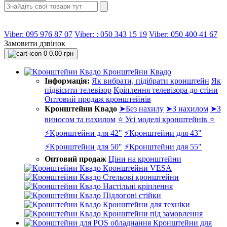
Viber: 095 976 87 07
Viber: : 050 343 15 19‬
Viber: 050 400 41 67
Замовити дзвінок
0
0.00 грн
Кронштейни Квадо
Інформація:
Як вибрати, підібрати кронштейн
Як
підвісити телевізор
Кріплення телевізора до стіни
Оптовий продаж кронштейнів
Кронштейни Квадо
➤Без нахилу
➤З нахилом
➤З
виносом та нахилом
⭐ Усі моделі кронштейнів ⭐
⚡Кронштейни для 42"
⚡Кронштейни для 43"
⚡Кронштейни для 50"
⚡Кронштейни для 55"
Оптовий продаж
Ціни на кронштейни
Кронштейни VESA
Стельові кронштейни
Настільні кріплення
Підлогові стійки
Кронштейни для техніки
Кронштейни під замовлення
Кронштейни для