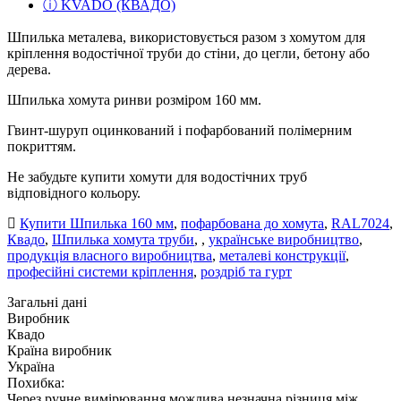
ⓘ KVADO (КВАДО)
Шпилька металева, використовується разом з хомутом для
кріплення водостічної труби до стіни, до цегли, бетону або
дерева.
Шпилька хомута ринви розміром 160 мм.
Гвинт-шуруп оцинкований і пофарбований полімерним
покриттям.
Не забудьте купити хомути для водостічних труб
відповідного кольору.
Купити Шпилька 160 мм
,
пофарбована до хомута
,
RAL7024
,
Квадо
,
Шпилька хомута труби
,
,
українське виробництво
,
продукція власного виробництва
,
металеві конструкції
,
професійні системи кріплення
,
роздріб та гурт
Загальні дані
Виробник
Квадо
Країна виробник
Україна
Похибка:
Через ручне вимірювання можлива незначна різниця між