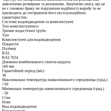
заявленими розмірами та реальними. Звертаємо увагу, що це
не є ознакою браку чи порушення надійності виробу та не
призводить до погіршення його експлуатаційних
характеристик.
Системи водовідведення та комплектуючі
Тип комплектуючого:
Тримач водостічної труби
Тип
Комплектуючі для водовідведення
Покриття
Полімер
RAL
RAL7024
Довжина комбінованого гвинта-шурупа
160 мм
Гарантійний період (міс)
36
Максимальна температура навколишнього середовища (град.)
+50
Мінімальна температура навколишнього середовища (град.)
- 50
Стан
Нове
Вид водовідведення
Поверхневий