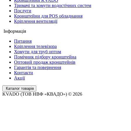
Кронштейни KVADO
Тримачі та хомути водостічних систем
Послуги
Кронштейни для POS обладнання
Кріплення вентиляції
Інформація
Питання
Кріплення телевізора
Хомути для труб оптом
Помічник підбору кронштейна
Оптовий продаж кронштейнів
Гарантія та повернення
Контакти
Акції
Каталог товарів
KVADO (ТОВ НВФ «КВАДО») © 2026