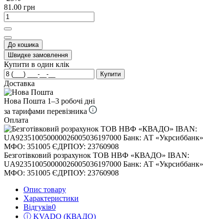
81.00 грн
До кошика
Швидке замовлення
Купити в один клік
Купити
Доставка
Нова Пошта
1–3 робочі дні
за тарифами перевізника
Оплата
Безготівковий розрахунок ТОВ НВФ «КВАДО» IBAN:
UA923510050000026005036197000 Банк: АТ «Укрсиббанк»
МФО: 351005 ЄДРПОУ: 23760908
Опис товару
Характеристики
Відгуків
0
ⓘ KVADO (КВАДО)