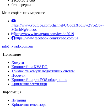
з 9:00 до 17:00
без перерви
Ми в соціальних мережах:
https://www.youtube.com/channel/UCdqZXodKw2V5ZJo7-
3QmhNg/videos
https://www.instagram.com/kvado2019
https://www.facebook.com/kvado.com.ua
info@kvado.com.ua
Популярне
Хомути
Кронштейни KVADO
Тримачі та хомути водостічних систем
Послуги
Кронштейни для POS обладнання
Кріплення вентиляції
Інформація
Питання
Кріплення телевізора