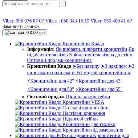
Viber: 095 976 87 07
Viber: : 050 343 15 19‬
Viber: 050 400 41 67
Замовити дзвінок
0
0.00 грн
Кронштейни Квадо
Інформація:
Як вибрати, підібрати кронштейн
Як
підвісити телевізор
Кріплення телевізора до стіни
Оптовий продаж кронштейнів
Кронштейни Квадо
➤Без нахилу
➤З нахилом
➤З
виносом та нахилом
⭐ Усі моделі кронштейнів ⭐
⚡Кронштейни для 42"
⚡Кронштейни для 43"
⚡Кронштейни для 50"
⚡Кронштейни для 55"
Оптовий продаж
Ціни на кронштейни
Кронштейни VESA
Стельові кронштейни
Настільні кріплення
Підлогові стійки
Кронштейни для техніки
Кронштейни під замовлення
Кронштейни для