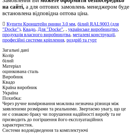
Замовлення Ви
можете оформити безпосередньо
на сайті,
а для оптових замовлень менеджером буде
встановлена відповідна оптова ціна.
Купити Кронштейн ринви 3.0 мм
,
білий RAL9003 (для
"Docke")
,
Квадо
,
Для "Docke"
,
,
українське виробництво
,
продукція власного виробництва
,
металеві конструкції
,
професійні системи кріплення
,
роздріб та гурт
Загальні дані
Колір
білий
Матеріал
оцинкована сталь
Виробник
Квадо
Країна виробник
Україна
Похибка:
Через ручне вимірювання можлива незначна різниця між
заявленими розмірами та реальними. Звертаємо увагу, що це
не є ознакою браку чи порушення надійності виробу та не
призводить до погіршення його експлуатаційних
характеристик.
Системи водовідведення та комплектуючі