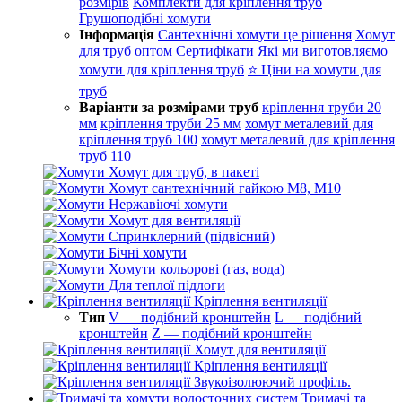
розмірів
Комплекти для кріплення труб
Грушоподібні хомути
Інформація
Сантехнічні хомути це рішення
Хомут
для труб оптом
Сертифікати
Які ми виготовляємо
хомути для кріплення труб
⭐ Ціни на хомути для
труб
Варіанти за розмірами труб
кріплення труби 20
мм
кріплення труби 25 мм
хомут металевий для
кріплення труб 100
хомут металевий для кріплення
труб 110
Хомут для труб, в пакеті
Хомут сантехнічний гайкою М8, М10
Нержавіючі хомути
Хомут для вентиляції
Спринклерний (підвісний)
Бічні хомути
Хомути кольорові (газ, вода)
Для теплої підлоги
Кріплення вентиляції
Тип
V — подібний кронштейн
L — подібний
кронштейн
Z — подібний кронштейн
Хомут для вентиляції
Кріплення вентиляції
Звукоізолюючий профіль.
Тримачі та