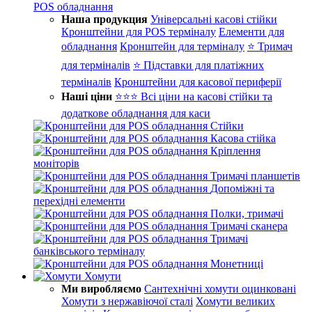
POS обладнання
Наша продукция
Універсальні касові стійки
Кронштейни для POS терміналу
Елементи для
обладнання
Кронштейн для терміналу
⭐ Тримач
для терміналів
⭐ Підставки для платіжних
терміналів
Кронштейни для касової периферії
Наші ціни
⭐⭐⭐ Всі ціни на касові стійки та
додаткове обладнання для каси
Стійки
Касова стійка
Кріплення
моніторів
Тримачі планшетів
Допоміжні та
перехідні елементи
Полки, тримачі
Тримачі сканера
Тримачі
банківського терміналу
Монетниці
Хомути
Ми виробляємо
Сантехнічні хомути оцинковані
Хомути з нержавіючої сталі
Хомути великих