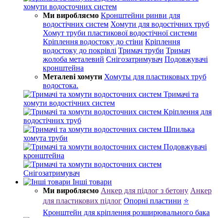
хомути водосточних систем
Ми виробляємо
Кронштейни ринви для
водостічних систем
Хомути для водостічних труб
Хомут труби пластикової водостічної системи
Кріплення водостоку до стіни
Кріплення
водостоку до покрівлі
Тримач труби
Тримач
жолоба металевий
Снігозатримувач
Подовжувачі
кронштейна
Металеві хомути
Хомуты для пластиковых труб
водостока.
Тримачі та
хомути водостічних систем
Кріплення для
водостічних труб
Шпилька
хомута труби
Подовжувачі
кронштейна
Снігозатримувач
Інші товари
Ми виробляємо
Анкер для підлог з бетону
Анкер
для пластикових підлог
Опорні пластини
⭐
Кронштейн для кріплення розширювального бака