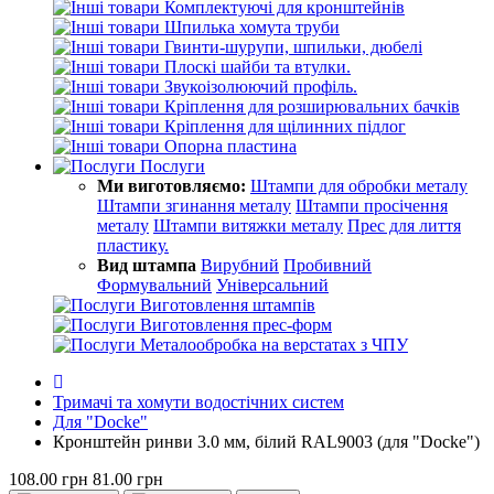
Комплектуючі для кронштейнів
Шпилька хомута труби
Гвинти-шурупи, шпильки, дюбелі
Плоскі шайби та втулки.
Звукоізолюючий профіль.
Кріплення для розширювальних бачків
Кріплення для щілинних підлог
Опорна пластина
Послуги
Ми виготовляємо:
Штампи для обробки металу
Штампи згинання металу
Штампи просічення
металу
Штампи витяжки металу
Прес для лиття
пластику.
Вид штампа
Вирубний
Пробивний
Формувальний
Універсальний
Виготовлення штампів
Виготовлення прес-форм
Металообробка на верстатах з ЧПУ
Тримачі та хомути водостічних систем
Для "Docke"
Кронштейн ринви 3.0 мм, білий RAL9003 (для "Docke")
108.00 грн
81.00 грн