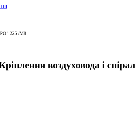
 ШІ
ЄРО" 225 /М8
Кріплення воздуховода і спірал