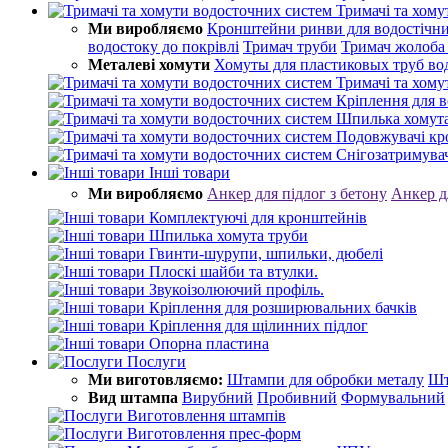
Тримачі та хому
Ми виробляємо
Кронштейни ринви для водостічни
водостоку до покрівлі
Тримач труби
Тримач жолоба
Металеві хомути
Хомуты для пластиковых труб во
Тримачі та хому
Кріплення для в
Шпилька хомута
Подовжувачі к
Снігозатримува
Інші товари
Ми виробляємо
Анкер для підлог з бетону
Анкер д
Комплектуючі для кронштейнів
Шпилька хомута труби
Гвинти-шурупи, шпильки, дюбелі
Плоскі шайби та втулки.
Звукоізолюючий профіль.
Кріплення для розширювальних бачків
Кріплення для щілинних підлог
Опорна пластина
Послуги
Ми виготовляємо:
Штампи для обробки металу
Шт
Вид штампа
Вирубний
Пробивний
Формувальний
Виготовлення штампів
Виготовлення прес-форм