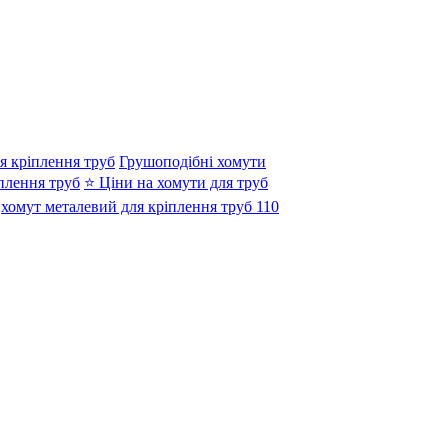
я кріплення труб
Грушоподібні хомути
плення труб
⭐ Ціни на хомути для труб
хомут металевий для кріплення труб 110