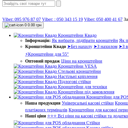
Viber: 095 976 87 07
Viber: : 050 343 15 19‬
Viber: 050 400 41 67
З
0
0.00 грн
Кронштейни Квадо
Інформація:
Як вибрати, підібрати кронштейн
Як п
Кронштейни Квадо
➤Без нахилу
➤З нахилом
➤З в
⚡Кронштейни для 55"
Оптовий продаж
Ціни на кронштейни
Кронштейни VESA
Стельові кронштейни
Настільні кріплення
Підлогові стійки
Кронштейни для техніки
Кронштейни під замовлення
Кронштейни для POS
Наша продукция
Універсальні касові стійки
Кронш
платіжних терміналів
Кронштейни для касової пери
Наші ціни
⭐⭐⭐ Всі ціни на касові стійки та додатк
Стійки
Касова стійка