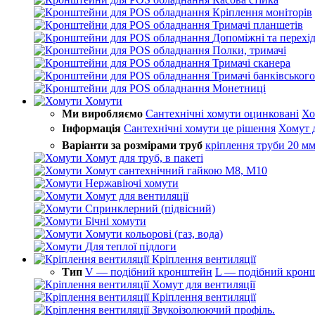
Кріплення моніторів
Тримачі планшетів
Допоміжні та перехі
Полки, тримачі
Тримачі сканера
Тримачі банківського
Монетниці
Хомути
Ми виробляємо
Сантехнічні хомути оцинковані
Хо
Інформація
Сантехнічні хомути це рішення
Хомут 
Варіанти за розмірами труб
кріплення труби 20 м
Хомут для труб, в пакеті
Хомут сантехнічний гайкою М8, М10
Нержавіючі хомути
Хомут для вентиляції
Спринклерний (підвісний)
Бічні хомути
Хомути кольорові (газ, вода)
Для теплої підлоги
Кріплення вентиляції
Тип
V — подібний кронштейн
L — подібний крон
Хомут для вентиляції
Кріплення вентиляції
Звукоізолюючий профіль.