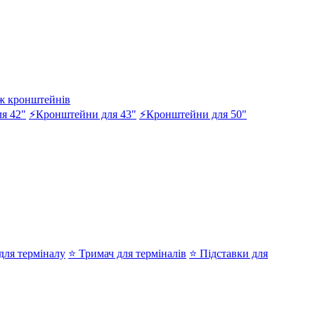
ж кронштейнів
я 42"
⚡Кронштейни для 43"
⚡Кронштейни для 50"
ля терміналу
⭐ Тримач для терміналів
⭐ Підставки для