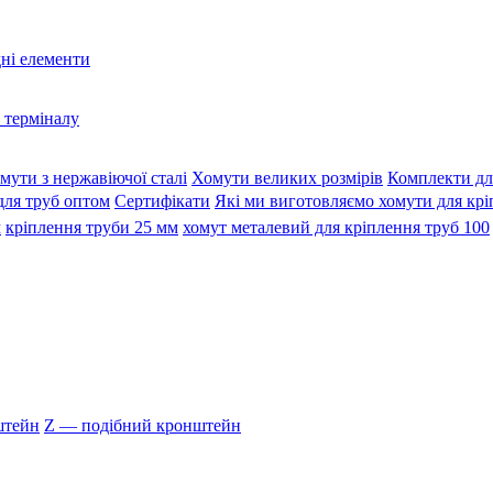
дні елементи
 терміналу
мути з нержавіючої сталі
Хомути великих розмірів
Комплекти дл
для труб оптом
Сертифікати
Які ми виготовляємо хомути для крі
м
кріплення труби 25 мм
хомут металевий для кріплення труб 100
штейн
Z — подібний кронштейн