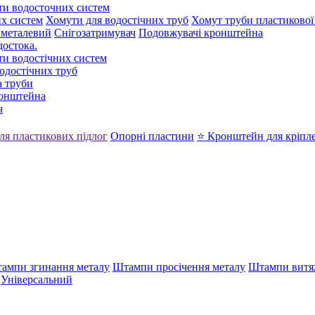
ти водосточних систем
х систем
Хомути для водостічних труб
Хомут труби пластикової
 металевий
Снігозатримувач
Подовжувачі кронштейна
достока.
ти водостічних систем
одостічних труб
 труби
ронштейна
ч
ля пластикових підлог
Опорні пластини
⭐ Кронштейн для кріпл
ампи згинання металу
Штампи просічення металу
Штампи витя
Універсальний