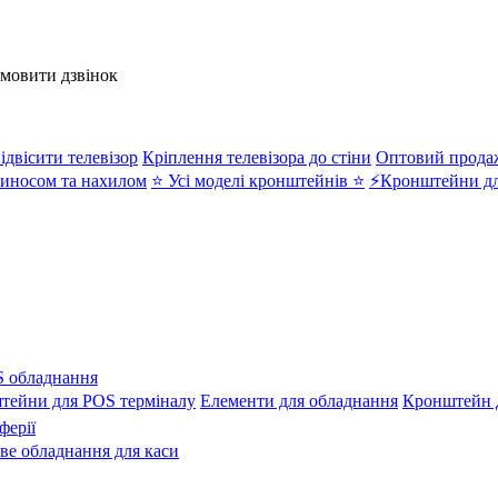
амовити дзвінок
ідвісити телевізор
Кріплення телевізора до стіни
Оптовий прода
иносом та нахилом
⭐ Усі моделі кронштейнів ⭐
⚡Кронштейни дл
 обладнання
тейни для POS терміналу
Елементи для обладнання
Кронштейн д
ферії
ове обладнання для каси