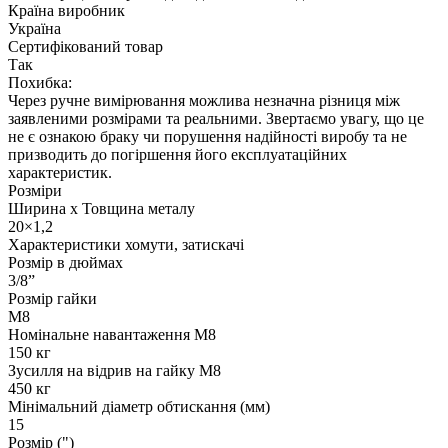
Країна виробник
Україна
Сертифікований товар
Так
Похибка:
Через ручне вимірювання можлива незначна різниця між
заявленими розмірами та реальними. Звертаємо увагу, що це
не є ознакою браку чи порушення надійності виробу та не
призводить до погіршення його експлуатаційних
характеристик.
Розміри
Ширина х Товщина металу
20×1,2
Характеристики хомути, затискачі
Розмір в дюймах
3/8”
Розмір гайки
М8
Номінальне навантаження М8
150 кг
Зусилля на відрив на гайку М8
450 кг
Мінімальний діаметр обтискання (мм)
15
Розмір (")