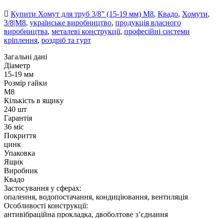
Купити Хомут для труб 3/8” (15-19 мм) М8
,
Квадо
,
Хомути
,
3/8|М8
,
українське виробництво
,
продукція власного
виробництва
,
металеві конструкції
,
професійні системи
кріплення
,
роздріб та гурт
Загальні дані
Діаметр
15-19 мм
Розмір гайки
М8
Кількість в ящику
240 шт
Гарантія
36 міс
Покриття
цинк
Упаковка
Ящик
Виробник
Квадо
Застосування у сферах:
опалення, водопостачання, кондиціювання, вентиляція
Особливості конструкції:
антивібраційна прокладка, двоболтове з’єднання