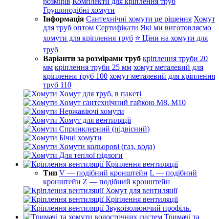
розмірів
Комплекти для кріплення труб
Грушоподібні хомути
Інформація
Сантехнічні хомути це рішення
Хомут
для труб оптом
Сертифікати
Які ми виготовляємо
хомути для кріплення труб
⭐ Ціни на хомути для
труб
Варіанти за розмірами труб
кріплення труби 20
мм
кріплення труби 25 мм
хомут металевий для
кріплення труб 100
хомут металевий для кріплення
труб 110
Хомут для труб, в пакеті
Хомут сантехнічний гайкою М8, М10
Нержавіючі хомути
Хомут для вентиляції
Спринклерний (підвісний)
Бічні хомути
Хомути кольорові (газ, вода)
Для теплої підлоги
Кріплення вентиляції
Тип
V — подібний кронштейн
L — подібний
кронштейн
Z — подібний кронштейн
Хомут для вентиляції
Кріплення вентиляції
Звукоізолюючий профіль.
Тримачі та