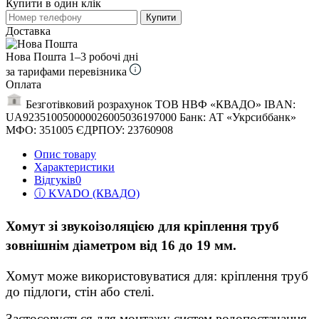
Купити в один клік
Купити
Доставка
Нова Пошта
1–3 робочі дні
за тарифами перевізника
Оплата
Безготівковий розрахунок ТОВ НВФ «КВАДО» IBAN:
UA923510050000026005036197000 Банк: АТ «Укрсиббанк»
МФО: 351005 ЄДРПОУ: 23760908
Опис товару
Характеристики
Відгуків
0
ⓘ KVADO (КВАДО)
Хомут зі звукоізоляцією для кріплення труб
зовнішнім діаметром від 16 до 19 мм.
Хомут може використовуватися для: кріплення труб
до підлоги, стін або стелі.
Застосовується для монтажу систем водопостачання,