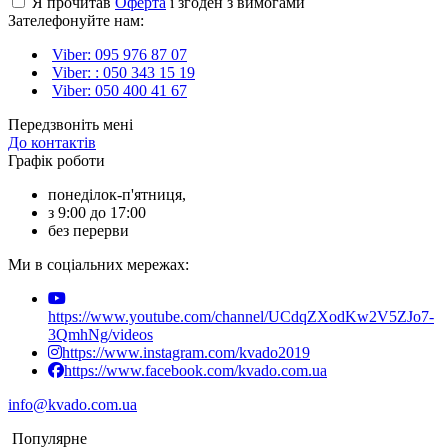
Я прочитав
Оферта
і згоден з вимогами
Зателефонуйте нам:
Viber: 095 976 87 07
Viber: : 050 343 15 19‬
Viber: 050 400 41 67
Передзвоніть мені
До контактів
Графік роботи
понеділок-п'ятниця,
з 9:00 до 17:00
без перерви
Ми в соціальних мережах:
https://www.youtube.com/channel/UCdqZXodKw2V5ZJo7-
3QmhNg/videos
https://www.instagram.com/kvado2019
https://www.facebook.com/kvado.com.ua
info@kvado.com.ua
Популярне