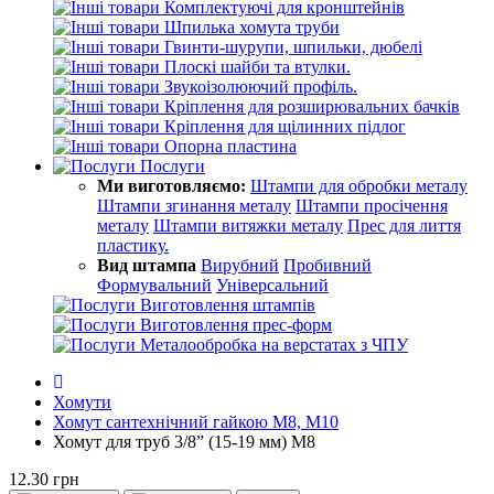
Комплектуючі для кронштейнів
Шпилька хомута труби
Гвинти-шурупи, шпильки, дюбелі
Плоскі шайби та втулки.
Звукоізолюючий профіль.
Кріплення для розширювальних бачків
Кріплення для щілинних підлог
Опорна пластина
Послуги
Ми виготовляємо:
Штампи для обробки металу
Штампи згинання металу
Штампи просічення
металу
Штампи витяжки металу
Прес для лиття
пластику.
Вид штампа
Вирубний
Пробивний
Формувальний
Універсальний
Виготовлення штампів
Виготовлення прес-форм
Металообробка на верстатах з ЧПУ
Хомути
Хомут сантехнічний гайкою М8, М10
Хомут для труб 3/8” (15-19 мм) М8
12.30 грн