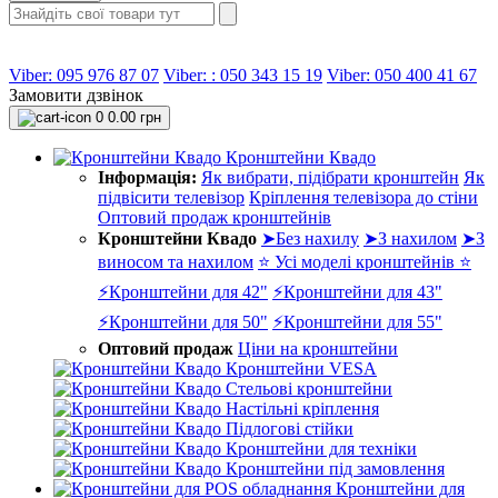
Viber: 095 976 87 07
Viber: : 050 343 15 19‬
Viber: 050 400 41 67
Замовити дзвінок
0
0.00 грн
Кронштейни Квадо
Інформація:
Як вибрати, підібрати кронштейн
Як
підвісити телевізор
Кріплення телевізора до стіни
Оптовий продаж кронштейнів
Кронштейни Квадо
➤Без нахилу
➤З нахилом
➤З
виносом та нахилом
⭐ Усі моделі кронштейнів ⭐
⚡Кронштейни для 42"
⚡Кронштейни для 43"
⚡Кронштейни для 50"
⚡Кронштейни для 55"
Оптовий продаж
Ціни на кронштейни
Кронштейни VESA
Стельові кронштейни
Настільні кріплення
Підлогові стійки
Кронштейни для техніки
Кронштейни під замовлення
Кронштейни для