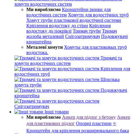
хомути водосточних систем
Ми виробляємо
Кронштейни ринви для
водостічних систем
Хомути для водостічних труб
Хомут труби пластикової водостічної системи
Кріплення водостоку до стіни
Кріплення
водостоку до покрівлі
Тримач труби
Тримач
жолоба металевий
Снігозатримувач
Подовжувачі
кронштейна
Металеві хомути
Хомуты для пластиковых труб
водостока.
Тримачі та
хомути водостічних систем
Кріплення для
водостічних труб
Шпилька
хомута труби
Подовжувачі
кронштейна
Снігозатримувач
Інші товари
Ми виробляємо
Анкер для підлог з бетону
Анкер
для пластикових підлог
Опорні пластини
⭐
Кронштейн для кріплення розширювального бака