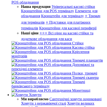
POS обладнання
Наша продукция
Універсальні касові стійки
Кронштейни для POS терміналу
Елементи для
обладнання
Кронштейн для терміналу
⭐ Тримач
для терміналів
⭐ Підставки для платіжних
терміналів
Кронштейни для касової периферії
Наші ціни
⭐⭐⭐ Всі ціни на касові стійки та
додаткове обладнання для каси
Стійки
Касова стійка
Кріплення
моніторів
Тримачі планшетів
Допоміжні та
перехідні елементи
Полки, тримачі
Тримачі сканера
Тримачі
банківського терміналу
Монетниці
Хомути
Ми виробляємо
Сантехнічні хомути оцинковані
Хомути з нержавіючої сталі
Хомути великих