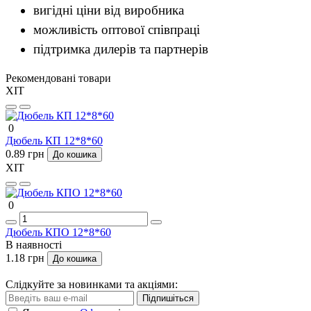
вигідні ціни від виробника
можливість оптової співпраці
підтримка дилерів та партнерів
Рекомендовані товари
ХІТ
0
Дюбель КП 12*8*60
0.89 грн
До кошика
ХІТ
0
Дюбель КПО 12*8*60
В наявності
1.18 грн
До кошика
Слідкуйте за новинками та акціями:
Підпишіться