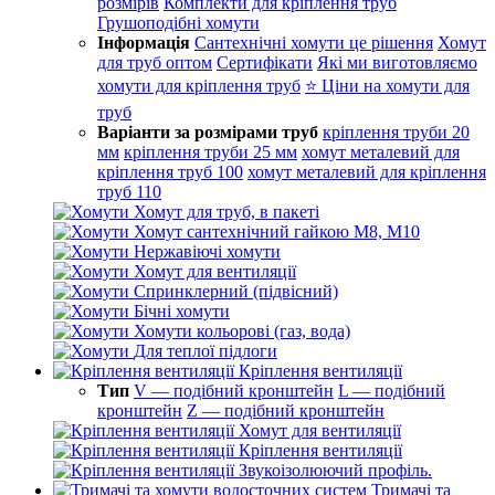
розмірів
Комплекти для кріплення труб
Грушоподібні хомути
Інформація
Сантехнічні хомути це рішення
Хомут
для труб оптом
Сертифікати
Які ми виготовляємо
хомути для кріплення труб
⭐ Ціни на хомути для
труб
Варіанти за розмірами труб
кріплення труби 20
мм
кріплення труби 25 мм
хомут металевий для
кріплення труб 100
хомут металевий для кріплення
труб 110
Хомут для труб, в пакеті
Хомут сантехнічний гайкою М8, М10
Нержавіючі хомути
Хомут для вентиляції
Спринклерний (підвісний)
Бічні хомути
Хомути кольорові (газ, вода)
Для теплої підлоги
Кріплення вентиляції
Тип
V — подібний кронштейн
L — подібний
кронштейн
Z — подібний кронштейн
Хомут для вентиляції
Кріплення вентиляції
Звукоізолюючий профіль.
Тримачі та