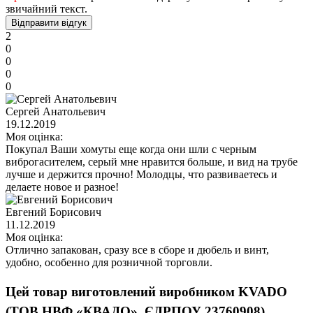
звичайний текст.
Відправити відгук
2
0
0
0
0
Сергей Анатольевич
19.12.2019
Моя оцінка:
Покупал Ваши хомуты еще когда они шли с черным
виброгасителем, серый мне нравится больше, и вид на трубе
лучше и держится прочно! Молодцы, что развиваетесь и
делаете новое и разное!
Евгений Борисович
11.12.2019
Моя оцінка:
Отлично запакован, сразу все в сборе и дюбель и винт,
удобно, особенно для розничной торговли.
Цей товар виготовлений виробником KVADO
(ТОВ НВФ «КВАДО», ЄДРПОУ 23760908)