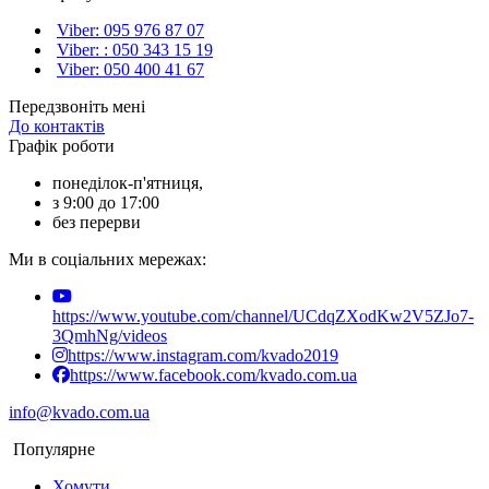
Viber: 095 976 87 07
Viber: : 050 343 15 19‬
Viber: 050 400 41 67
Передзвоніть мені
До контактів
Графік роботи
понеділок-п'ятниця,
з 9:00 до 17:00
без перерви
Ми в соціальних мережах:
https://www.youtube.com/channel/UCdqZXodKw2V5ZJo7-
3QmhNg/videos
https://www.instagram.com/kvado2019
https://www.facebook.com/kvado.com.ua
info@kvado.com.ua
Популярне
Хомути