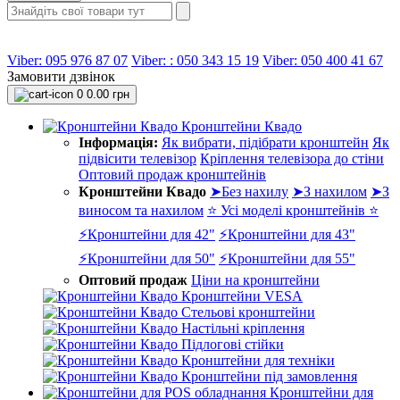
Viber: 095 976 87 07
Viber: : 050 343 15 19‬
Viber: 050 400 41 67
Замовити дзвінок
0
0.00 грн
Кронштейни Квадо
Інформація:
Як вибрати, підібрати кронштейн
Як
підвісити телевізор
Кріплення телевізора до стіни
Оптовий продаж кронштейнів
Кронштейни Квадо
➤Без нахилу
➤З нахилом
➤З
виносом та нахилом
⭐ Усі моделі кронштейнів ⭐
⚡Кронштейни для 42"
⚡Кронштейни для 43"
⚡Кронштейни для 50"
⚡Кронштейни для 55"
Оптовий продаж
Ціни на кронштейни
Кронштейни VESA
Стельові кронштейни
Настільні кріплення
Підлогові стійки
Кронштейни для техніки
Кронштейни під замовлення
Кронштейни для