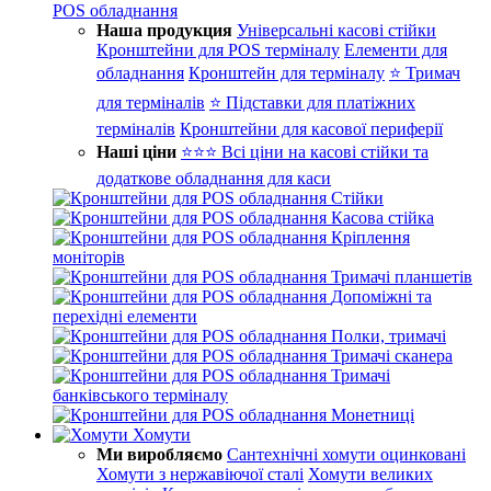
POS обладнання
Наша продукция
Універсальні касові стійки
Кронштейни для POS терміналу
Елементи для
обладнання
Кронштейн для терміналу
⭐ Тримач
для терміналів
⭐ Підставки для платіжних
терміналів
Кронштейни для касової периферії
Наші ціни
⭐⭐⭐ Всі ціни на касові стійки та
додаткове обладнання для каси
Стійки
Касова стійка
Кріплення
моніторів
Тримачі планшетів
Допоміжні та
перехідні елементи
Полки, тримачі
Тримачі сканера
Тримачі
банківського терміналу
Монетниці
Хомути
Ми виробляємо
Сантехнічні хомути оцинковані
Хомути з нержавіючої сталі
Хомути великих