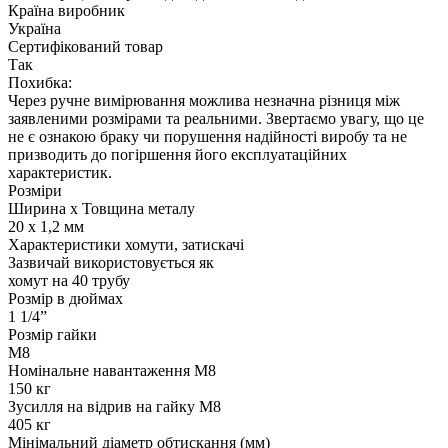
Країна виробник
Україна
Сертифікований товар
Так
Похибка:
Через ручне вимірювання можлива незначна різниця між
заявленими розмірами та реальними. Звертаємо увагу, що це
не є ознакою браку чи порушення надійності виробу та не
призводить до погіршення його експлуатаційних
характеристик.
Розміри
Ширина х Товщина металу
20 х 1,2 мм
Характеристики хомути, затискачі
Зазвичай використовується як
хомут на 40 трубу
Розмір в дюймах
1 1/4”
Розмір гайки
М8
Номінальне навантаження М8
150 кг
Зусилля на відрив на гайку М8
405 кг
Мінімальний діаметр обтискання (мм)