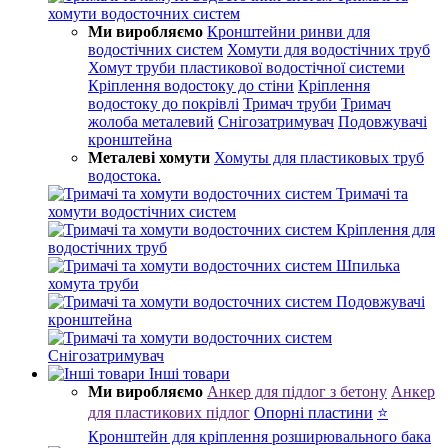
хомути водосточних систем
Ми виробляємо
Кронштейни ринви для
водостічних систем
Хомути для водостічних труб
Хомут труби пластикової водостічної системи
Кріплення водостоку до стіни
Кріплення
водостоку до покрівлі
Тримач труби
Тримач
жолоба металевий
Снігозатримувач
Подовжувачі
кронштейна
Металеві хомути
Хомуты для пластиковых труб
водостока.
Тримачі та
хомути водостічних систем
Кріплення для
водостічних труб
Шпилька
хомута труби
Подовжувачі
кронштейна
Снігозатримувач
Інші товари
Ми виробляємо
Анкер для підлог з бетону
Анкер
для пластикових підлог
Опорні пластини
⭐
Кронштейн для кріплення розширювального бака