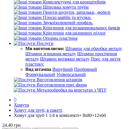
Комплектуючі для кронштейнів
Шпилька хомута труби
Гвинти-шурупи, шпильки, дюбелі
Плоскі шайби та втулки.
Звукоізолюючий профіль.
Кріплення для розширювальних бачків
Кріплення для щілинних підлог
Опорна пластина
Послуги
Ми виготовляємо:
Штампи для обробки металу
Штампи згинання металу
Штампи просічення
металу
Штампи витяжки металу
Прес для лиття
пластику.
Вид штампа
Вирубний
Пробивний
Формувальний
Універсальний
Виготовлення штампів
Виготовлення прес-форм
Металообробка на верстатах з ЧПУ
Хомути
Хомут для труб, в пакеті
Хомут для труб 1 1/4 в комплекті+ 8х80+12х60
24.40 грн