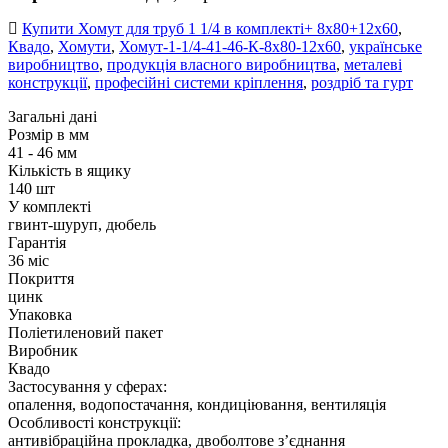
Купити Хомут для труб 1 1/4 в комплекті+ 8х80+12х60
,
Квадо
,
Хомути
,
Хомут-1-1/4-41-46-К-8х80-12х60
,
українське
виробництво
,
продукція власного виробництва
,
металеві
конструкції
,
професійні системи кріплення
,
роздріб та гурт
Загальні дані
Розмір в мм
41 - 46 мм
Кількість в ящику
140 шт
У комплекті
гвинт-шуруп, дюбель
Гарантія
36 міс
Покриття
цинк
Упаковка
Поліетиленовий пакет
Виробник
Квадо
Застосування у сферах:
опалення, водопостачання, кондиціювання, вентиляція
Особливості конструкції:
антивібраційна прокладка, двоболтове з’єднання