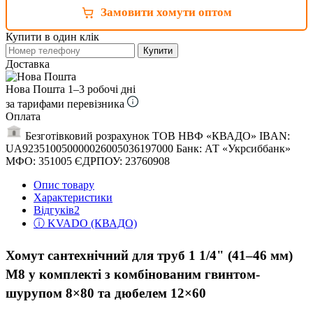
Замовити хомути оптом
Купити в один клік
Купити
Доставка
Нова Пошта
1–3 робочі дні
за тарифами перевізника
Оплата
Безготівковий розрахунок ТОВ НВФ «КВАДО» IBAN:
UA923510050000026005036197000 Банк: АТ «Укрсиббанк»
МФО: 351005 ЄДРПОУ: 23760908
Опис товару
Характеристики
Відгуків
2
ⓘ KVADO (КВАДО)
Хомут сантехнічний для труб 1 1/4" (41–46 мм)
М8 у комплекті з комбінованим гвинтом-
шурупом 8×80 та дюбелем 12×60