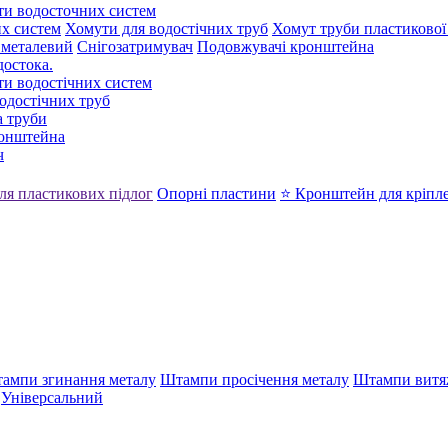
ти водосточних систем
х систем
Хомути для водостічних труб
Хомут труби пластикової
 металевий
Снігозатримувач
Подовжувачі кронштейна
достока.
ти водостічних систем
одостічних труб
 труби
ронштейна
ч
ля пластикових підлог
Опорні пластини
⭐ Кронштейн для кріпл
ампи згинання металу
Штампи просічення металу
Штампи витя
Універсальний