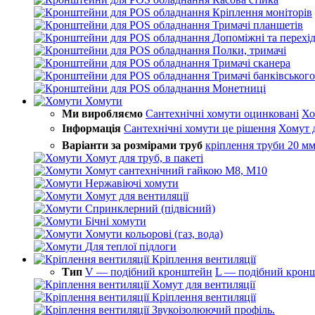
Кріплення моніторів
Тримачі планшетів
Допоміжні та перехі
Полки, тримачі
Тримачі сканера
Тримачі банківського
Монетниці
Хомути
Ми виробляємо
Сантехнічні хомути оцинковані
Хо
Інформація
Сантехнічні хомути це рішення
Хомут 
Варіанти за розмірами труб
кріплення труби 20 м
Хомут для труб, в пакеті
Хомут сантехнічний гайкою М8, М10
Нержавіючі хомути
Хомут для вентиляції
Спринклерний (підвісний)
Бічні хомути
Хомути кольорові (газ, вода)
Для теплої підлоги
Кріплення вентиляції
Тип
V — подібний кронштейн
L — подібний крон
Хомут для вентиляції
Кріплення вентиляції
Звукоізолюючий профіль.