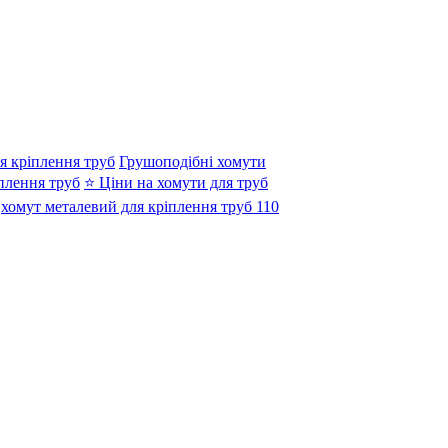
я кріплення труб
Грушоподібні хомути
плення труб
⭐ Ціни на хомути для труб
хомут металевий для кріплення труб 110