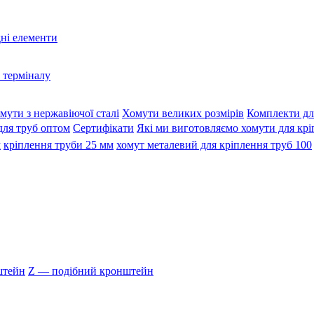
дні елементи
 терміналу
мути з нержавіючої сталі
Хомути великих розмірів
Комплекти дл
для труб оптом
Сертифікати
Які ми виготовляємо хомути для крі
м
кріплення труби 25 мм
хомут металевий для кріплення труб 100
штейн
Z — подібний кронштейн