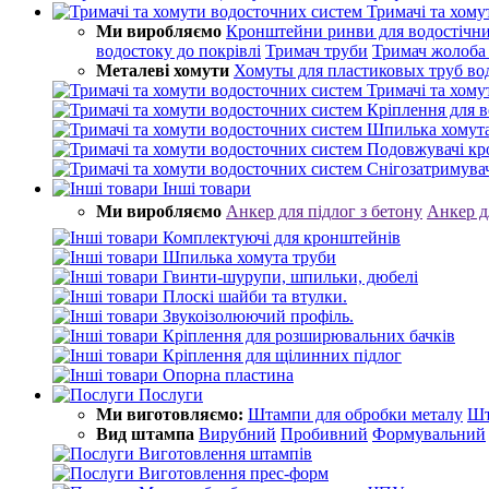
Тримачі та хому
Ми виробляємо
Кронштейни ринви для водостічни
водостоку до покрівлі
Тримач труби
Тримач жолоба
Металеві хомути
Хомуты для пластиковых труб во
Тримачі та хому
Кріплення для в
Шпилька хомута
Подовжувачі к
Снігозатримува
Інші товари
Ми виробляємо
Анкер для підлог з бетону
Анкер д
Комплектуючі для кронштейнів
Шпилька хомута труби
Гвинти-шурупи, шпильки, дюбелі
Плоскі шайби та втулки.
Звукоізолюючий профіль.
Кріплення для розширювальних бачків
Кріплення для щілинних підлог
Опорна пластина
Послуги
Ми виготовляємо:
Штампи для обробки металу
Шт
Вид штампа
Вирубний
Пробивний
Формувальний
Виготовлення штампів
Виготовлення прес-форм