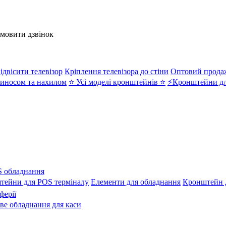
амовити дзвінок
ідвісити телевізор
Кріплення телевізора до стіни
Оптовий прода
иносом та нахилом
⭐ Усі моделі кронштейнів ⭐
⚡Кронштейни дл
 обладнання
тейни для POS терміналу
Елементи для обладнання
Кронштейн д
ферії
ове обладнання для каси