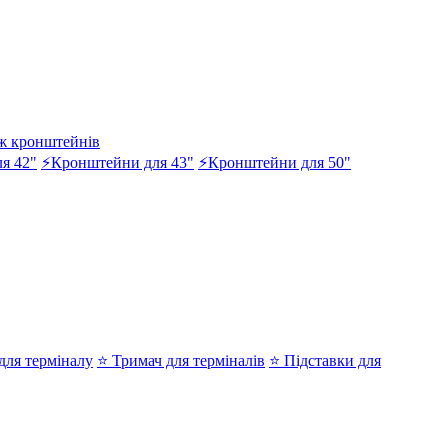
ж кронштейнів
я 42"
⚡Кронштейни для 43"
⚡Кронштейни для 50"
ля терміналу
⭐ Тримач для терміналів
⭐ Підставки для