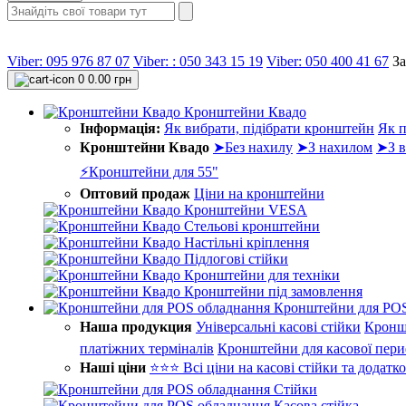
Viber: 095 976 87 07
Viber: : 050 343 15 19‬
Viber: 050 400 41 67
З
0
0.00 грн
Кронштейни Квадо
Інформація:
Як вибрати, підібрати кронштейн
Як п
Кронштейни Квадо
➤Без нахилу
➤З нахилом
➤З в
⚡Кронштейни для 55"
Оптовий продаж
Ціни на кронштейни
Кронштейни VESA
Стельові кронштейни
Настільні кріплення
Підлогові стійки
Кронштейни для техніки
Кронштейни під замовлення
Кронштейни для POS
Наша продукция
Універсальні касові стійки
Кронш
платіжних терміналів
Кронштейни для касової пери
Наші ціни
⭐⭐⭐ Всі ціни на касові стійки та додатк
Стійки
Касова стійка