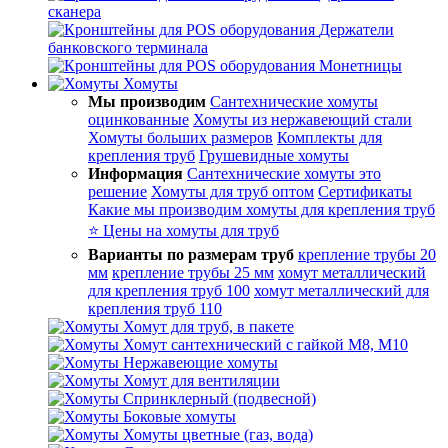
сканера
Держатели
банковского терминала
Монетницы
Хомуты
Мы производим
Сантехнические хомуты
оцинкованные
Хомуты из нержавеющий стали
Хомуты больших размеров
Комплекты для
крепления труб
Грушевидные хомуты
Информация
Сантехнические хомуты это
решение
Хомуты для труб оптом
Сертификаты
Какие мы производим хомуты для крепления труб
⭐ Цены на хомуты для труб
Варианты по размерам труб
крепление трубы 20
мм
крепление трубы 25 мм
хомут металлический
для крепления труб 100
хомут металлический для
крепления труб 110
Хомут для труб, в пакете
Хомут сантехнический с гайкой М8, М10
Нержавеющие хомуты
Хомут для вентиляции
Спринклерный (подвесной)
Боковые хомуты
Хомуты цветные (газ, вода)