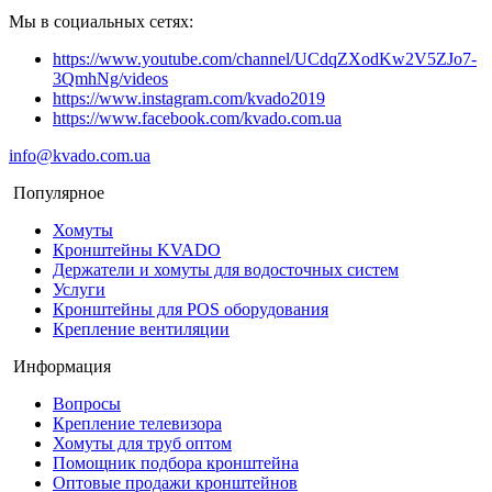
Мы в социальных сетях:
https://www.youtube.com/channel/UCdqZXodKw2V5ZJo7-
3QmhNg/videos
https://www.instagram.com/kvado2019
https://www.facebook.com/kvado.com.ua
info@kvado.com.ua
Популярное
Хомуты
Кронштейны KVADO
Держатели и хомуты для водосточных систем
Услуги
Кронштейны для POS оборудования
Крепление вентиляции
Информация
Вопросы
Крепление телевизора
Хомуты для труб оптом
Помощник подбора кронштейна
Оптовые продажи кронштейнов