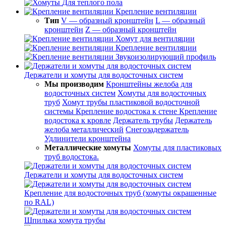
Для теплого пола
Крепление вентиляции
Тип
V — образный кронштейн
L — образный
кронштейн
Z — образный кронштейн
Хомут для вентиляции
Крепление вентиляции
Звукоизолирующий профиль
Держатели и хомуты для водосточных систем
Мы производим
Кронштейны желоба для
водосточных систем
Хомуты для водосточных
труб
Хомут трубы пластиковой водосточной
системы
Крепление водостока к стене
Крепление
водостока к кровле
Держатель трубы
Держатель
желоба металлический
Снегозадержатель
Удлинители кронштейна
Металлические хомуты
Хомуты для пластиковых
труб водостока.
Держатели и хомуты для водосточных систем
Крепление для водосточных труб (хомуты окрашенные
по RAL)
Шпилька хомута трубы