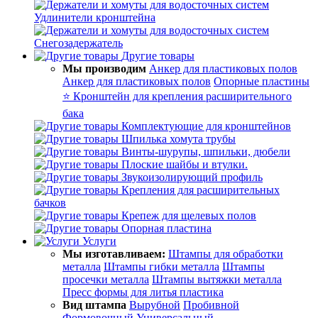
Удлинители кронштейна
Снегозадержатель
Другие товары
Мы производим
Анкер для пластиковых полов
Анкер для пластиковых полов
Опорные пластины
⭐ Кронштейн для крепления расширительного
бака
Комплектующие для кронштейнов
Шпилька хомута трубы
Винты-шурупы, шпильки, дюбели
Плоские шайбы и втулки.
Звукоизолирующий профиль
Крепления для расширительных
бачков
Крепеж для щелевых полов
Опорная пластина
Услуги
Мы изготавливаем:
Штампы для обработки
металла
Штампы гибки металла
Штампы
просечки металла
Штампы вытяжки металла
Пресс формы для литья пластика
Вид штампа
Вырубной
Пробивной
Формовочный
Универсальный