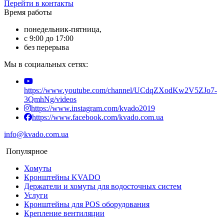
Перейти в контакты
Время работы
понедельник-пятница,
с 9:00 до 17:00
без перерыва
Мы в социальных сетях:
https://www.youtube.com/channel/UCdqZXodKw2V5ZJo7-
3QmhNg/videos
https://www.instagram.com/kvado2019
https://www.facebook.com/kvado.com.ua
info@kvado.com.ua
Популярное
Хомуты
Кронштейны KVADO
Держатели и хомуты для водосточных систем
Услуги
Кронштейны для POS оборудования
Крепление вентиляции