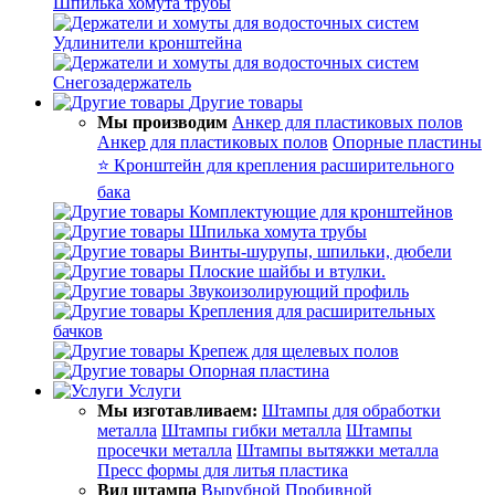
Шпилька хомута трубы
Удлинители кронштейна
Снегозадержатель
Другие товары
Мы производим
Анкер для пластиковых полов
Анкер для пластиковых полов
Опорные пластины
⭐ Кронштейн для крепления расширительного
бака
Комплектующие для кронштейнов
Шпилька хомута трубы
Винты-шурупы, шпильки, дюбели
Плоские шайбы и втулки.
Звукоизолирующий профиль
Крепления для расширительных
бачков
Крепеж для щелевых полов
Опорная пластина
Услуги
Мы изготавливаем:
Штампы для обработки
металла
Штампы гибки металла
Штампы
просечки металла
Штампы вытяжки металла
Пресс формы для литья пластика
Вид штампа
Вырубной
Пробивной