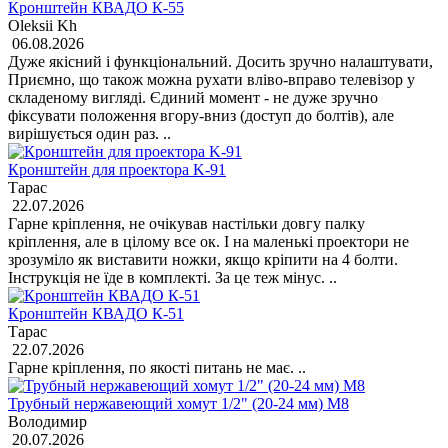
Кронштейн КВАДО К-55
Oleksii Kh
06.08.2026
Дуже якісний і функціональний. Досить зручно налаштувати,
Приємно, що також можна рухати вліво-вправо телевізор у
складеному вигляді. Єдиний момент - не дуже зручно
фіксувати положення вгору-вниз (доступ до болтів), але
вирішується один раз. ..
Кронштейн для проектора K-91
Тарас
22.07.2026
Гарне кріплення, не очікував настільки довгу палку
кріплення, але в цілому все ок. І на маленькі проектори не
зрозуміло як виставити ножки, якщо кріпити на 4 болти.
Інструкція не їде в комплекті. За це теж мінус. ..
Кронштейн КВАДО К-51
Тарас
22.07.2026
Гарне кріплення, по якості питань не має. ..
Трубный нержавеющий хомут 1/2" (20-24 мм) М8
Володимир
20.07.2026