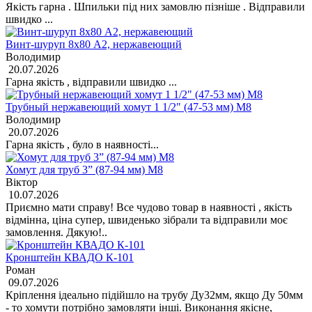
Якість гарна . Шпильки під них замовлю пізніше . Відправили
швидко ...
Винт-шуруп 8x80 А2, нержавеющий
Володимир
20.07.2026
Гарна якість , відправили швидко ...
Трубный нержавеющий хомут 1 1/2" (47-53 мм) М8
Володимир
20.07.2026
Гарна якість , було в наявності...
Хомут для труб 3” (87-94 мм) М8
Віктор
10.07.2026
Приємно мати справу! Все чудово товар в наявності , якість
відмінна, ціна супер, швиденько зібрали та відправили моє
замовлення. Дякую!..
Кронштейн КВАДО К-101
Роман
09.07.2026
Кріплення ідеально підійшло на трубу Ду32мм, якщо Ду 50мм
- то хомути потрібно замовляти інші. Виконання якісне,