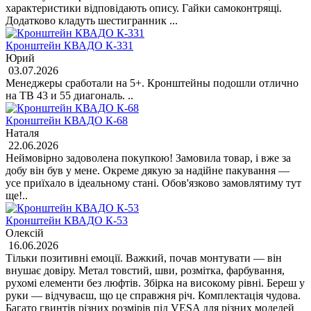
характеристики відповідають опису. Гайки самоконтрящі.
Додатково кладуть шестигранник ...
Кронштейн КВАДО К-331
Юрий
03.07.2026
Менеджеры сработали на 5+. Кронштейны подошли отлично
на ТВ 43 и 55 диагональ. ..
Кронштейн КВАДО К-68
Наталя
22.06.2026
Неймовірно задоволена покупкою! Замовила товар, і вже за
добу він був у мене. Окреме дякую за надійне пакування —
усе приїхало в ідеальному стані. Обов'язково замовлятиму тут
ще!..
Кронштейн КВАДО К-53
Олексій
16.06.2026
Тільки позитивні емоції. Важкий, почав монтувати — він
внушає довіру. Метал товстий, шви, розмітка, фарбування,
рухомі елементи без люфтів. Збірка на високому рівні. Береш у
руки — відчуваєш, що це справжня річ. Комплектація чудова.
Багато гвинтів різних розмірів під VESA для різних моделей