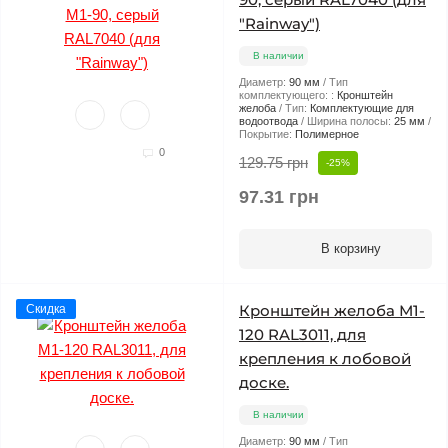
"Rainway")
В наличии
Диаметр:
90 мм
Тип
комплектующего: :
Кронштейн
желоба
Тип:
Комплектующие для
водоотвода
Ширина полосы:
25 мм
Покрытие:
Полимерное
0
129.75 грн
-25%
97.31 грн
В корзину
Кронштейн желоба М1-
Скидка
120 RAL3011, для
крепления к лобовой
доске.
В наличии
Диаметр:
90 мм
Тип