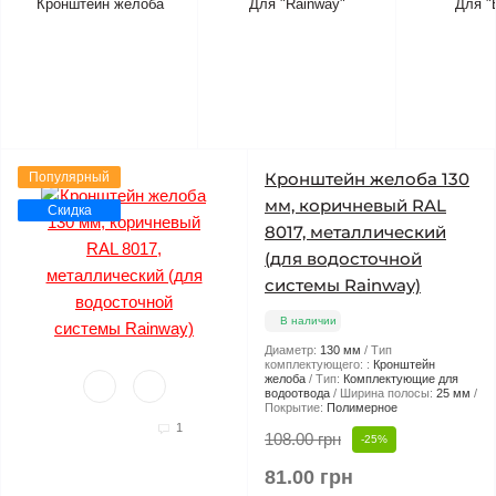
Кронштейн желоба
Для "Rainway"
Для "
Кронштейн желоба 130
Популярный
мм, коричневый RAL
Скидка
8017, металлический
(для водосточной
системы Rainway)
В наличии
Диаметр:
130 мм
Тип
комплектующего: :
Кронштейн
желоба
Тип:
Комплектующие для
водоотвода
Ширина полосы:
25 мм
Покрытие:
Полимерное
1
108.00 грн
-25%
81.00 грн