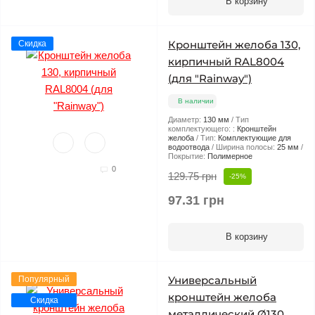
В корзину
Кронштейн желоба 130,
Скидка
кирпичный RAL8004
(для "Rainway")
В наличии
Диаметр:
130 мм
Тип
комплектующего: :
Кронштейн
желоба
Тип:
Комплектующие для
водоотвода
Ширина полосы:
25 мм
Покрытие:
Полимерное
0
129.75 грн
-25%
97.31 грн
В корзину
Универсальный
Популярный
кронштейн желоба
Скидка
металлический Ø130