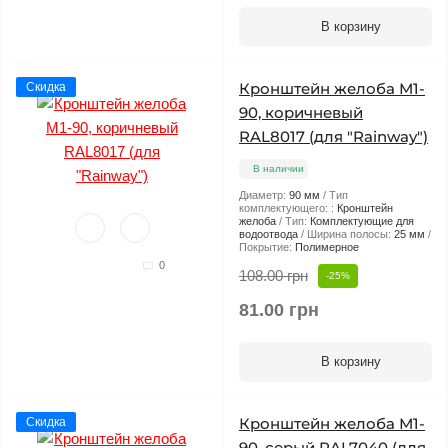
В корзину
Кронштейн желоба М1-
Скидка
90, коричневый
RAL8017 (для "Rainway")
В наличии
Диаметр:
90 мм
Тип
комплектующего: :
Кронштейн
желоба
Тип:
Комплектующие для
водоотвода
Ширина полосы:
25 мм
Покрытие:
Полимерное
0
108.00 грн
-25%
81.00 грн
В корзину
Кронштейн желоба М1-
Скидка
90, серый RAL7040 (для