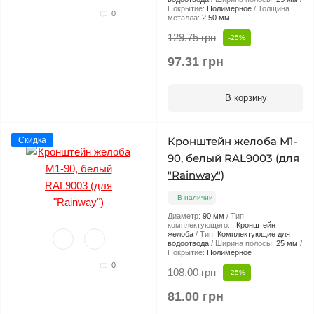
Покрытие:
Полимерное
Толщина
0
металла:
2,50 мм
129.75 грн
-25%
97.31 грн
В корзину
Кронштейн желоба М1-
Скидка
90, белый RAL9003 (для
"Rainway")
В наличии
Диаметр:
90 мм
Тип
комплектующего: :
Кронштейн
желоба
Тип:
Комплектующие для
водоотвода
Ширина полосы:
25 мм
Покрытие:
Полимерное
0
108.00 грн
-25%
81.00 грн