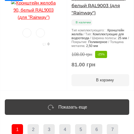
белый RAL9003 (для
"Rainway")
В наличии
Тип комплектующего: :
Кронштейн
желоба
Тип:
Комплектующие для
водоотвода
Ширина полосы:
25 мм
Покрытие:
Полимерное
Толщина
0
металла:
2,50 мм
108.00 грн
-25%
81.00 грн
В корзину
Показать еще
1
2
3
4
5
6
7