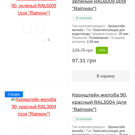
зелёный RAL6009 (для
"Rainway")
В наличии
Тип комплектующего: :
Кронштейн
желоба
Тип:
Комплектующие для
водоотвода
Ширина полосы:
25 мм
Покрытие:
Полимерное
Толщина
0
металла:
2,50 мм
129.75 грн
-25%
97.31 грн
В корзину
Кронштейн желоба 90,
Скидка
красный RAL3004 (для
"Rainway")
В наличии
Тип комплектующего: :
Кронштейн
желоба
Тип:
Комплектующие для
водоотвода
Ширина полосы:
25 мм