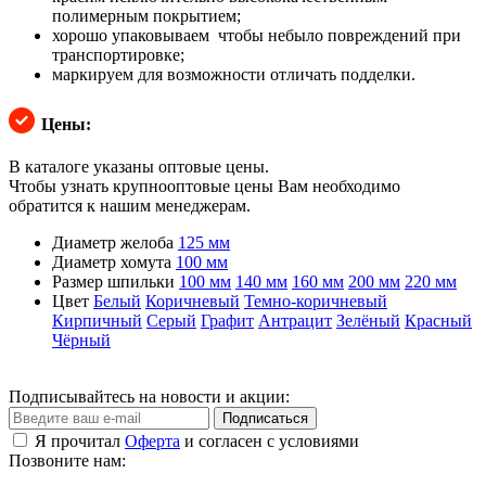
полимерным покрытием;
хорошо упаковываем чтобы небыло повреждений при
транспортировке;
маркируем для возможности отличать подделки.

Цены:
В каталоге указаны оптовые цены.
Чтобы узнать крупнооптовые цены Вам необходимо
обратится к нашим менеджерам.
Диаметр желоба
125 мм
Диаметр хомута
100 мм
Размер шпильки
100 мм
140 мм
160 мм
200 мм
220 мм
Цвет
Белый
Коричневый
Темно-коричневый
Кирпичный
Серый
Графит
Антрацит
Зелёный
Красный
Чёрный
Подписывайтесь на новости и акции:
Подписаться
Я прочитал
Оферта
и согласен с условиями
Позвоните нам: