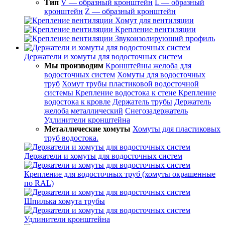
Тип
V — образный кронштейн
L — образный
кронштейн
Z — образный кронштейн
Хомут для вентиляции
Крепление вентиляции
Звукоизолирующий профиль
Держатели и хомуты для водосточных систем
Мы производим
Кронштейны желоба для
водосточных систем
Хомуты для водосточных
труб
Хомут трубы пластиковой водосточной
системы
Крепление водостока к стене
Крепление
водостока к кровле
Держатель трубы
Держатель
желоба металлический
Снегозадержатель
Удлинители кронштейна
Металлические хомуты
Хомуты для пластиковых
труб водостока.
Держатели и хомуты для водосточных систем
Крепление для водосточных труб (хомуты окрашенные
по RAL)
Шпилька хомута трубы
Удлинители кронштейна