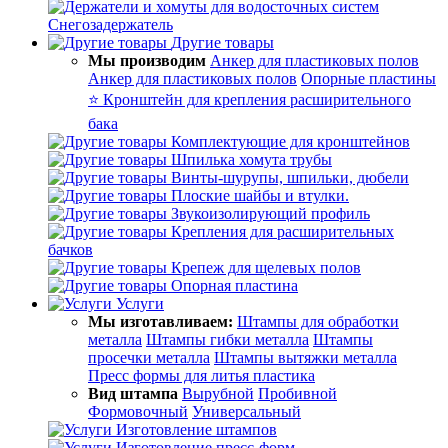
Снегозадержатель
Другие товары
Мы производим
Анкер для пластиковых полов
Анкер для пластиковых полов
Опорные пластины
⭐ Кронштейн для крепления расширительного
бака
Комплектующие для кронштейнов
Шпилька хомута трубы
Винты-шурупы, шпильки, дюбели
Плоские шайбы и втулки.
Звукоизолирующий профиль
Крепления для расширительных
бачков
Крепеж для щелевых полов
Опорная пластина
Услуги
Мы изготавливаем:
Штампы для обработки
металла
Штампы гибки металла
Штампы
просечки металла
Штампы вытяжки металла
Пресс формы для литья пластика
Вид штампа
Вырубной
Пробивной
Формовочный
Универсальный
Изготовление штампов
Изготовление пресс-форм