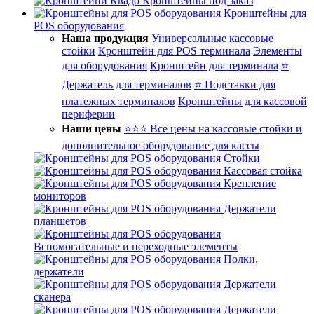
Кронштейны под заказ
Кронштейны для
POS оборудования
Наша продукция
Универсальные кассовые
стойки
Кронштейн для POS терминала
Элементы
для оборудования
Кронштейн для терминала
⭐
Держатель для терминалов
⭐ Подставки для
платежных терминалов
Кронштейны для кассовой
периферии
Наши цены
⭐⭐⭐ Все цены на кассовые стойки и
дополнительное оборудование для кассы
Стойки
Кассовая стойка
Крепление
мониторов
Держатели
планшетов
Вспомогательные и переходные элементы
Полки,
держатели
Держатели
сканера
Держатели