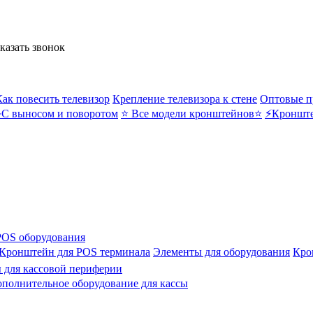
казать звонок
Как повесить телевизор
Крепление телевизора к стене
Оптовые п
С выносом и поворотом
⭐ Все модели кронштейнов⭐
⚡Кронште
POS оборудования
Кронштейн для POS терминала
Элементы для оборудования
Кро
для кассовой периферии
ополнительное оборудование для кассы