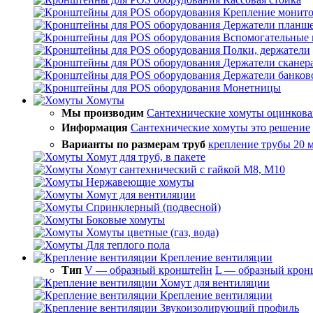
Крепление монит
Держатели планш
Вспомогательные 
Полки, держатели
Держатели сканер
Держатели банков
Монетницы
Хомуты
Мы производим
Сантехнические хомуты оцинков
Информация
Сантехнические хомуты это решение
Варианты по размерам труб
крепление трубы 20 
Хомут для труб, в пакете
Хомут сантехнический с гайкой М8, М10
Нержавеющие хомуты
Хомут для вентиляции
Спринклерный (подвесной)
Боковые хомуты
Хомуты цветные (газ, вода)
Для теплого пола
Крепление вентиляции
Тип
V — образный кронштейн
L — образный крон
Хомут для вентиляции
Крепление вентиляции
Звукоизолирующий профиль