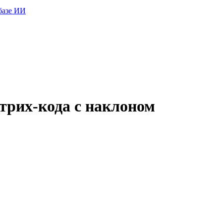
базе ИИ
трих-кода с наклоном