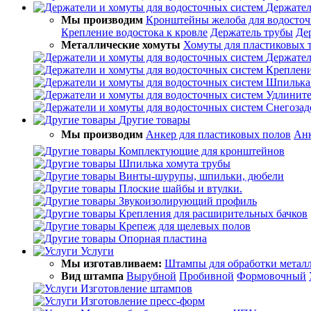
Держател
Мы производим
Кронштейны желоба для водосточ
Крепление водостока к кровле
Держатель трубы
Де
Металлические хомуты
Хомуты для пластиковых т
Держател
Креплени
Шпилька 
Удлинит
Снегозад
Другие товары
Мы производим
Анкер для пластиковых полов
Анк
Комплектующие для кронштейнов
Шпилька хомута трубы
Винты-шурупы, шпильки, дюбели
Плоские шайбы и втулки.
Звукоизолирующий профиль
Крепления для расширительных бачков
Крепеж для щелевых полов
Опорная пластина
Услуги
Мы изготавливаем:
Штампы для обработки метал
Вид штампа
Вырубной
Пробивной
Формовочный
Изготовление штампов
Изготовление пресс-форм