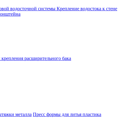
овой водосточной системы
Крепление водостока к стене
ронштейна
 крепления расширительного бака
тяжки металла
Пресс формы для литья пластика