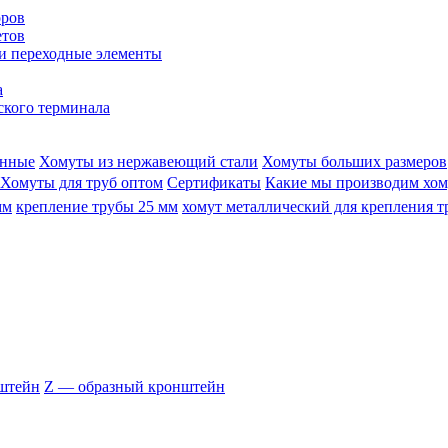
оров
етов
и переходные элементы
а
ского терминала
анные
Хомуты из нержавеющий стали
Хомуты больших размеров
Хомуты для труб оптом
Сертификаты
Какие мы производим хом
мм
крепление трубы 25 мм
хомут металлический для крепления т
штейн
Z — образный кронштейн