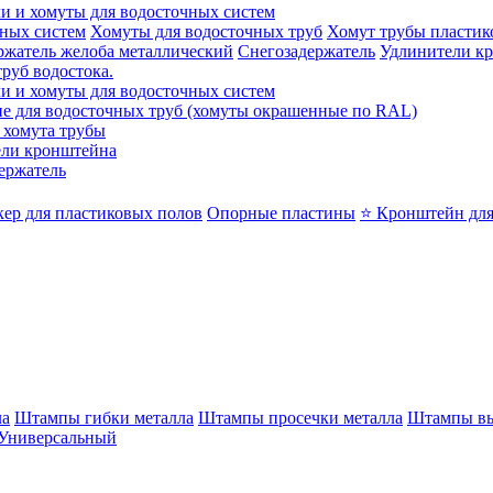
и и хомуты для водосточных систем
ных систем
Хомуты для водосточных труб
Хомут трубы пластик
ржатель желоба металлический
Снегозадержатель
Удлинители к
руб водостока.
и и хомуты для водосточных систем
е для водосточных труб (хомуты окрашенные по RAL)
хомута трубы
ели кронштейна
ержатель
ер для пластиковых полов
Опорные пластины
⭐ Кронштейн для
ла
Штампы гибки металла
Штампы просечки металла
Штампы вы
Универсальный