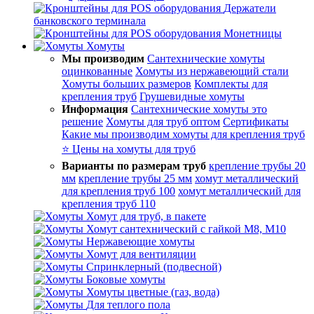
Держатели
банковского терминала
Монетницы
Хомуты
Мы производим
Сантехнические хомуты
оцинкованные
Хомуты из нержавеющий стали
Хомуты больших размеров
Комплекты для
крепления труб
Грушевидные хомуты
Информация
Сантехнические хомуты это
решение
Хомуты для труб оптом
Сертификаты
Какие мы производим хомуты для крепления труб
⭐ Цены на хомуты для труб
Варианты по размерам труб
крепление трубы 20
мм
крепление трубы 25 мм
хомут металлический
для крепления труб 100
хомут металлический для
крепления труб 110
Хомут для труб, в пакете
Хомут сантехнический с гайкой М8, М10
Нержавеющие хомуты
Хомут для вентиляции
Спринклерный (подвесной)
Боковые хомуты
Хомуты цветные (газ, вода)
Для теплого пола