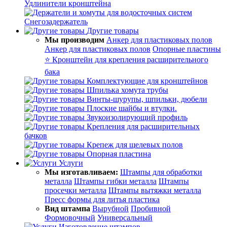
Удлинители кронштейна
Снегозадержатель
Другие товары
Мы производим
Анкер для пластиковых полов
Анкер для пластиковых полов
Опорные пластины
⭐ Кронштейн для крепления расширительного
бака
Комплектующие для кронштейнов
Шпилька хомута трубы
Винты-шурупы, шпильки, дюбели
Плоские шайбы и втулки.
Звукоизолирующий профиль
Крепления для расширительных
бачков
Крепеж для щелевых полов
Опорная пластина
Услуги
Мы изготавливаем:
Штампы для обработки
металла
Штампы гибки металла
Штампы
просечки металла
Штампы вытяжки металла
Пресс формы для литья пластика
Вид штампа
Вырубной
Пробивной
Формовочный
Универсальный
Изготовление штампов